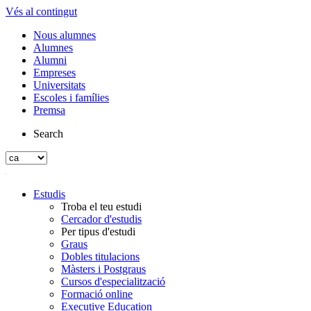
Vés al contingut
Nous alumnes
Alumnes
Alumni
Empreses
Universitats
Escoles i famílies
Premsa
Search
Estudis
Troba el teu estudi
Cercador d'estudis
Per tipus d'estudi
Graus
Dobles titulacions
Màsters i Postgraus
Cursos d'especialització
Formació online
Executive Education