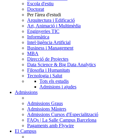
Escola d'estiu
Doctorat
Per l'àrea d'estudi
Arquitectura i Edificació
Art, Animació i Multimèdia
Enginyeries TIC
Informàtica
Intel·ligència Artificial
Business i Management
MBA
Direcció de Projectes
Data Science & Big Data Analytics
Filosofia i Humanitats
Tecnologia i Salut
Tots els estudis
Admisions i ajudes
Admissions
Admissions Graus
Admissions Màsters
Admissions Cursos d'Especialització
FAQs | La Salle Campus Barcelona
Pagaments amb Flywire
El Campus