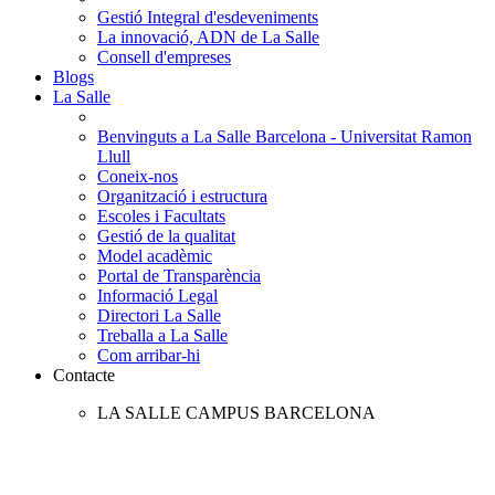
Gestió Integral d'esdeveniments
La innovació, ADN de La Salle
Consell d'empreses
Blogs
La Salle
Benvinguts a La Salle Barcelona - Universitat Ramon
Llull
Coneix-nos
Organització i estructura
Escoles i Facultats
Gestió de la qualitat
Model acadèmic
Portal de Transparència
Informació Legal
Directori La Salle
Treballa a La Salle
Com arribar-hi
Contacte
LA SALLE CAMPUS BARCELONA