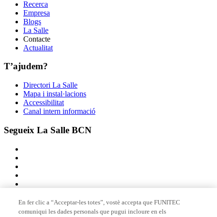
Recerca
Empresa
Blogs
La Salle
Contacte
Actualitat
T’ajudem?
Directori La Salle
Mapa i instal·lacions
Accessibilitat
Canal intern informació
Segueix La Salle BCN
En fer clic a “Acceptar-les totes”, vostè accepta que FUNITEC
comuniqui les dades personals que pugui incloure en els