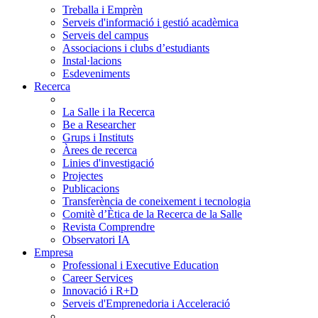
Treballa i Emprèn
Serveis d'informació i gestió acadèmica
Serveis del campus
Associacions i clubs d’estudiants
Instal·lacions
Esdeveniments
Recerca
La Salle i la Recerca
Be a Researcher
Grups i Instituts
Àrees de recerca
Linies d'investigació
Projectes
Publicacions
Transferència de coneixement i tecnologia
Comitè d’Ètica de la Recerca de la Salle
Revista Comprendre
Observatori IA
Empresa
Professional i Executive Education
Career Services
Innovació i R+D
Serveis d'Emprenedoria i Acceleració