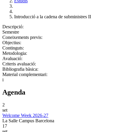
Estudis
Introducció a la cadena de subministres II
Descripció:
Semestre
Coneixements previs:
Objectius:
Continguts:
Metodologia:
Avaluació:
Criteris avaluació:
Bibliografia bàsica:
Material complementari:
i
Agenda
2
set
Welcome Week 2026-27
La Salle Campus Barcelona
17
set