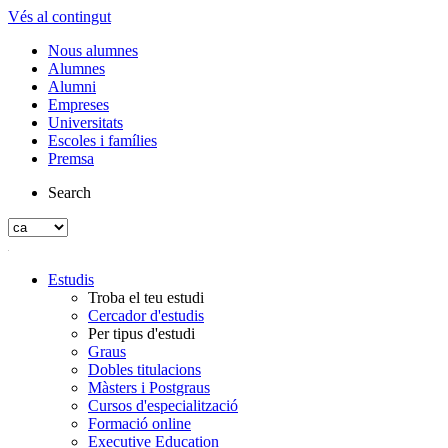
Vés al contingut
Nous alumnes
Alumnes
Alumni
Empreses
Universitats
Escoles i famílies
Premsa
Search
Estudis
Troba el teu estudi
Cercador d'estudis
Per tipus d'estudi
Graus
Dobles titulacions
Màsters i Postgraus
Cursos d'especialització
Formació online
Executive Education