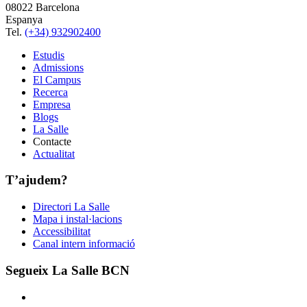
08022 Barcelona
Espanya
Tel.
(+34) 932902400
Estudis
Admissions
El Campus
Recerca
Empresa
Blogs
La Salle
Contacte
Actualitat
T’ajudem?
Directori La Salle
Mapa i instal·lacions
Accessibilitat
Canal intern informació
Segueix La Salle BCN