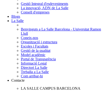
Gestió Integral d'esdeveniments
La innovació, ADN de La Salle
Consell d'empreses
Blogs
La Salle
Benvinguts a La Salle Barcelona - Universitat Ramon
Llull
Coneix-nos
Organització i estructura
Escoles i Facultats
Gestió de la qualitat
Model acadèmic
Portal de Transparència
Informació Legal
Directori La Salle
Treballa a La Salle
Com arribar-hi
Contacte
LA SALLE CAMPUS BARCELONA