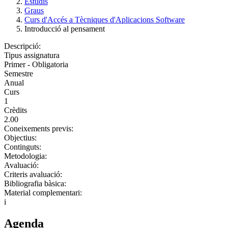
Estudis
Graus
Curs d'Accés a Tècniques d'Aplicacions Software
Introducció al pensament
Descripció:
Tipus assignatura
Primer - Obligatoria
Semestre
Anual
Curs
1
Crèdits
2.00
Coneixements previs:
Objectius:
Continguts:
Metodologia:
Avaluació:
Criteris avaluació:
Bibliografia bàsica:
Material complementari:
i
Agenda