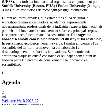
(UESS)
, una trobada internacional organitzada conjuntament per
Suffolk University (Boston, EUA)
i
Fudan University (Xangai,
Xina)
, dues institucions de reconegut prestigi internacional.
Durant aquestes jornades, que estaran fins al 24 de juliol, el
workshop reunirà investigadors, acadèmics, representants
governamentals, professionals de la indústria i experts internacionals
per debatre i intercanviar coneixement sobre els principals reptes de
la seguretat ecològica urbana i la sostenibilitat.
El programa
abordarà àmbits com la planificació i el disseny urbà sostenible,
la restauració ecològica
, l'energia verda, l'anàlisi ambiental i l'ús
sostenible del territori, promovent la col·laboració i el
desenvolupament de solucions innovadores. Ser la universitat
amfitriona d'aquesta edició consolida el seu paper com a punt de
trobada per a l'intercanvi de coneixement i la innovació en
sostenibilitat.
i
Agenda
2
set
Welcome Week 2026-27
La Salle Campus Barcelona