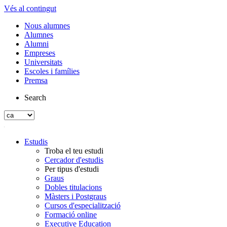
Vés al contingut
Nous alumnes
Alumnes
Alumni
Empreses
Universitats
Escoles i famílies
Premsa
Search
Estudis
Troba el teu estudi
Cercador d'estudis
Per tipus d'estudi
Graus
Dobles titulacions
Màsters i Postgraus
Cursos d'especialització
Formació online
Executive Education