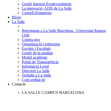
Gestió Integral d'esdeveniments
La innovació, ADN de La Salle
Consell d'empreses
Blogs
La Salle
Benvinguts a La Salle Barcelona - Universitat Ramon
Llull
Coneix-nos
Organització i estructura
Escoles i Facultats
Gestió de la qualitat
Model acadèmic
Portal de Transparència
Informació Legal
Directori La Salle
Treballa a La Salle
Com arribar-hi
Contacte
LA SALLE CAMPUS BARCELONA