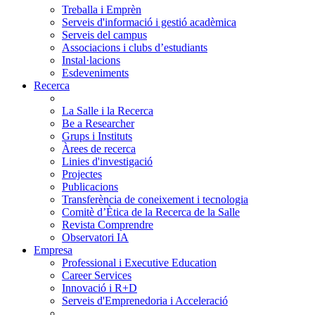
Treballa i Emprèn
Serveis d'informació i gestió acadèmica
Serveis del campus
Associacions i clubs d’estudiants
Instal·lacions
Esdeveniments
Recerca
La Salle i la Recerca
Be a Researcher
Grups i Instituts
Àrees de recerca
Linies d'investigació
Projectes
Publicacions
Transferència de coneixement i tecnologia
Comitè d’Ètica de la Recerca de la Salle
Revista Comprendre
Observatori IA
Empresa
Professional i Executive Education
Career Services
Innovació i R+D
Serveis d'Emprenedoria i Acceleració