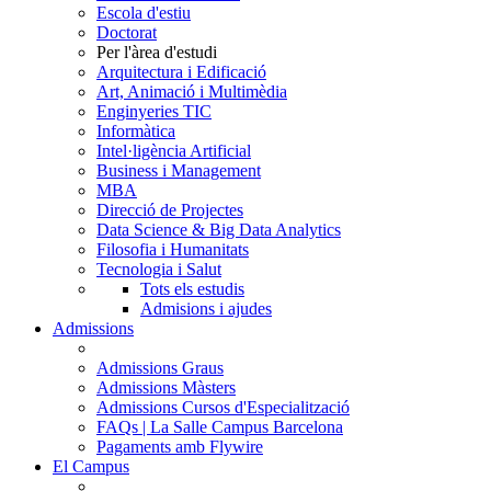
Escola d'estiu
Doctorat
Per l'àrea d'estudi
Arquitectura i Edificació
Art, Animació i Multimèdia
Enginyeries TIC
Informàtica
Intel·ligència Artificial
Business i Management
MBA
Direcció de Projectes
Data Science & Big Data Analytics
Filosofia i Humanitats
Tecnologia i Salut
Tots els estudis
Admisions i ajudes
Admissions
Admissions Graus
Admissions Màsters
Admissions Cursos d'Especialització
FAQs | La Salle Campus Barcelona
Pagaments amb Flywire
El Campus