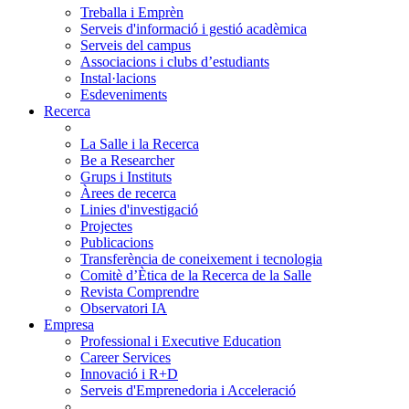
Treballa i Emprèn
Serveis d'informació i gestió acadèmica
Serveis del campus
Associacions i clubs d’estudiants
Instal·lacions
Esdeveniments
Recerca
La Salle i la Recerca
Be a Researcher
Grups i Instituts
Àrees de recerca
Linies d'investigació
Projectes
Publicacions
Transferència de coneixement i tecnologia
Comitè d’Ètica de la Recerca de la Salle
Revista Comprendre
Observatori IA
Empresa
Professional i Executive Education
Career Services
Innovació i R+D
Serveis d'Emprenedoria i Acceleració