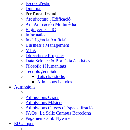
Escola d'estiu
Doctorat
Per l'àrea d'estudi
Arquitectura i Edificació
Art, Animació i Multimèdia
Enginyeries TIC
Informàtica
Intel·ligència Artificial
Business i Management
MBA
Direcció de Projectes
Data Science & Big Data Analytics
Filosofia i Humanitats
Tecnologia i Salut
Tots els estudis
Admisions i ajudes
Admissions
Admissions Graus
Admissions Màsters
Admissions Cursos d'Especialització
FAQs | La Salle Campus Barcelona
Pagaments amb Flywire
El Campus