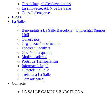
Gestió Integral d'esdeveniments
La innovació, ADN de La Salle
Consell d'empreses
Blogs
La Salle
Benvinguts a La Salle Barcelona - Universitat Ramon
Llull
Coneix-nos
Organització i estructura
Escoles i Facultats
Gestió de la qualitat
Model acadèmic
Portal de Transparència
Informació Legal
Directori La Salle
Treballa a La Salle
Com arribar-hi
Contacte
LA SALLE CAMPUS BARCELONA