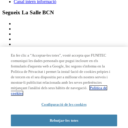
Canal intern informació
Segueix La Salle BCN
En fer clic a “Acceptar-les totes”, vostè accepta que FUNITEC
comuniqui les dades personals que pugui incloure en els
Membre de
formularis d'aquesta web a Google, Inc segons s'informa en la
Política de Privacitat i permet la instal·lació de cookies pròpies i
de tercers en el seu dispositiu per a millorar els nostres serveis i
mostrar-li publicitat relacionada amb les seves preferències
Acreditacions
mitjançant l'anàlisi dels seus hàbits de navegació.
Política de
cookies
Configuració de les cookies
© 2026 La Salle Campus Barcelona - URL |
Avís legal
|
Política de
privacitat
|
Política de cookies
Rebutjar-les totes
Formulari de cerca