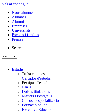
Vés al contingut
Nous alumnes
Alumnes
Alumni
Empreses
Universitats
Escoles i famílies
Premsa
Search
Estudis
Troba el teu estudi
Cercador d'estudis
Per tipus d'estudi
Graus
Dobles titulacions
Màsters i Postgraus
Cursos d'especialització
Formació online
Executive Education