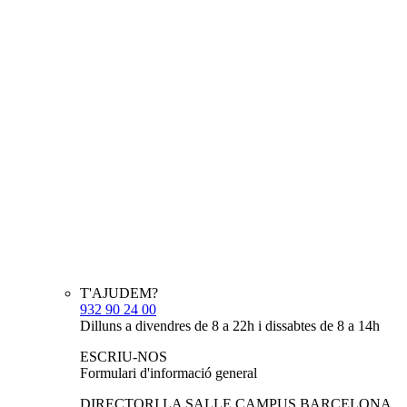
T'AJUDEM?
932 90 24 00
Dilluns a divendres de 8 a 22h i dissabtes de 8 a 14h
ESCRIU-NOS
Formulari d'informació general
DIRECTORI LA SALLE CAMPUS BARCELONA