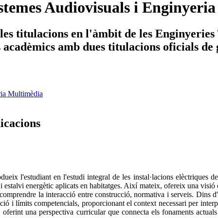
stemes Audiovisuals i Enginyeri
es titulacions en l'àmbit de les Enginyerie
ys acadèmics amb dues titulacions oficials de
ria Multimèdia
nicacions
ueix l'estudiant en l'estudi integral de les instal·lacions elèctriques d
 estalvi energètic aplicats en habitatges. Així mateix, ofereix una visió
 comprendre la interacció entre construcció, normativa i serveis. Dins d'
 i límits competencials, proporcionant el context necessari per interpre
tal, oferint una perspectiva curricular que connecta els fonaments actua