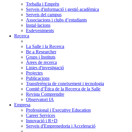
Treballa i Emprèn
Serveis d'informació i gestió acadèmica
Serveis del campus
Associacions i clubs d’estudiants
Instal·lacions
Esdeveniments
Recerca
La Salle i la Recerca
Be a Researcher
Grups i Instituts
Àrees de recerca
Linies d'investigació
Projectes
Publicacions
Transferència de coneixement i tecnologia
Comitè d’Ètica de la Recerca de la Salle
Revista Comprendre
Observatori IA
Empresa
Professional i Executive Education
Career Services
Innovació i R+D
Serveis d'Emprenedoria i Acceleració