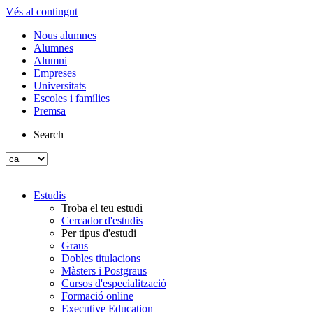
Vés al contingut
Nous alumnes
Alumnes
Alumni
Empreses
Universitats
Escoles i famílies
Premsa
Search
Estudis
Troba el teu estudi
Cercador d'estudis
Per tipus d'estudi
Graus
Dobles titulacions
Màsters i Postgraus
Cursos d'especialització
Formació online
Executive Education