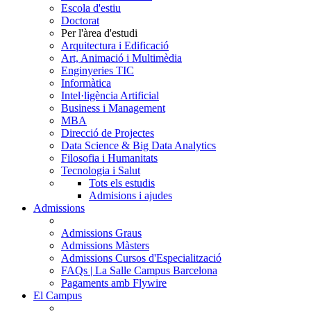
Escola d'estiu
Doctorat
Per l'àrea d'estudi
Arquitectura i Edificació
Art, Animació i Multimèdia
Enginyeries TIC
Informàtica
Intel·ligència Artificial
Business i Management
MBA
Direcció de Projectes
Data Science & Big Data Analytics
Filosofia i Humanitats
Tecnologia i Salut
Tots els estudis
Admisions i ajudes
Admissions
Admissions Graus
Admissions Màsters
Admissions Cursos d'Especialització
FAQs | La Salle Campus Barcelona
Pagaments amb Flywire
El Campus