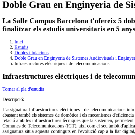
Doble Grau en Enginyeria de Si
La Salle Campus Barcelona t'ofereix 5 dobl
finalitzar els estudis universitaris en 5 an
Inici
Estudis
Dobles titulacions
Doble Grau en Enginyeria de Sistemes Audiovisuals i Enginye
Infraestructures elèctriques i de telecomunicacions
Infraestructures elèctriques i de telecomu
Tornar al pla d'estudis
Descripció:
L'assignatura Infraestructures elèctriques i de telecomunicacions introd
abastant també els sistemes de domòtica i els mecanismes d'eficiència i
relació amb les infraestructures tècniques que la sustenten, permetent
Comunes de Telecomunicacions (ICT), així com el seu àmbit d'aplicació
assignatura situa aquests continguts en l'evolució cap a la llar digi