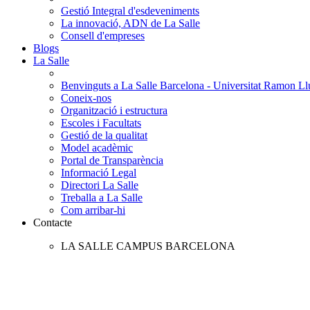
Gestió Integral d'esdeveniments
La innovació, ADN de La Salle
Consell d'empreses
Blogs
La Salle
Benvinguts a La Salle Barcelona - Universitat Ramon Llu
Coneix-nos
Organització i estructura
Escoles i Facultats
Gestió de la qualitat
Model acadèmic
Portal de Transparència
Informació Legal
Directori La Salle
Treballa a La Salle
Com arribar-hi
Contacte
LA SALLE CAMPUS BARCELONA