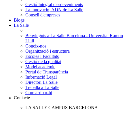
Gestió Integral d'esdeveniments
La innovació, ADN de La Salle
Consell d'empreses
Blogs
La Salle
Benvinguts a La Salle Barcelona - Universitat Ramon
Llull
Coneix-nos
Organització i estructura
Escoles i Facultats
Gestió de la qualitat
Model acadèmic
Portal de Transparència
Informació Legal
Directori La Salle
Treballa a La Salle
Com arribar-hi
Contacte
LA SALLE CAMPUS BARCELONA