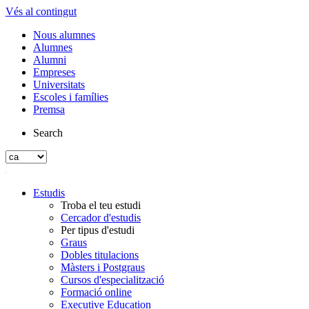
Vés al contingut
Nous alumnes
Alumnes
Alumni
Empreses
Universitats
Escoles i famílies
Premsa
Search
Estudis
Troba el teu estudi
Cercador d'estudis
Per tipus d'estudi
Graus
Dobles titulacions
Màsters i Postgraus
Cursos d'especialització
Formació online
Executive Education