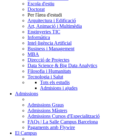
Escola d'estiu
Doctorat
Per l'àrea d'estudi
Arquitectura i Edificació
Art, Animació i Multimèdia
Enginyeries TIC
Informàtica
Intel·ligència Artificial
Business i Management
MBA
Direcció de Projectes
Data Science & Big Data Analytics
Filosofia i Humanitats
Tecnologia i Salut
Tots els estudis
Admisions i ajudes
Admissions
Admissions Graus
Admissions Màsters
Admissions Cursos d'Especialització
FAQs | La Salle Campus Barcelona
Pagaments amb Flywire
El Campus