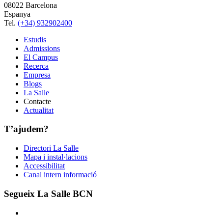
08022 Barcelona
Espanya
Tel.
(+34) 932902400
Estudis
Admissions
El Campus
Recerca
Empresa
Blogs
La Salle
Contacte
Actualitat
T’ajudem?
Directori La Salle
Mapa i instal·lacions
Accessibilitat
Canal intern informació
Segueix La Salle BCN