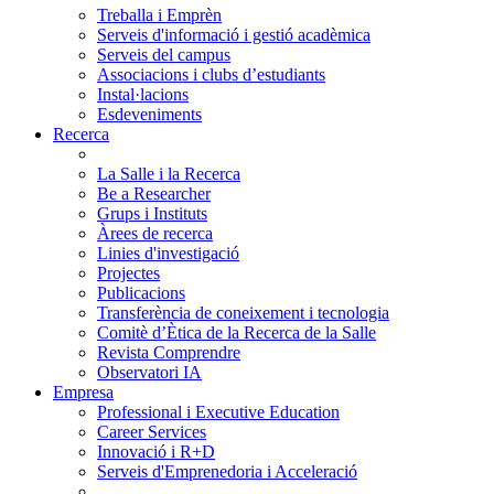
Treballa i Emprèn
Serveis d'informació i gestió acadèmica
Serveis del campus
Associacions i clubs d’estudiants
Instal·lacions
Esdeveniments
Recerca
La Salle i la Recerca
Be a Researcher
Grups i Instituts
Àrees de recerca
Linies d'investigació
Projectes
Publicacions
Transferència de coneixement i tecnologia
Comitè d’Ètica de la Recerca de la Salle
Revista Comprendre
Observatori IA
Empresa
Professional i Executive Education
Career Services
Innovació i R+D
Serveis d'Emprenedoria i Acceleració