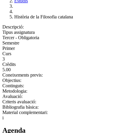
Estudis
Història de la Filosofia catalana
Descripció:
Tipus assignatura
Tercer - Obligatoria
Semestre
Primer
Curs
3
Crèdits
5.00
Coneixements previs:
Objectius:
Continguts:
Metodologia:
Avaluació:
Criteris avaluació:
Bibliografia bàsica:
Material complementari:
i
Agenda