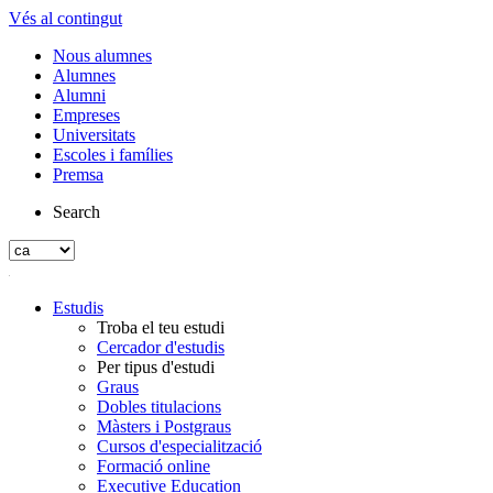
Vés al contingut
Nous alumnes
Alumnes
Alumni
Empreses
Universitats
Escoles i famílies
Premsa
Search
Estudis
Troba el teu estudi
Cercador d'estudis
Per tipus d'estudi
Graus
Dobles titulacions
Màsters i Postgraus
Cursos d'especialització
Formació online
Executive Education