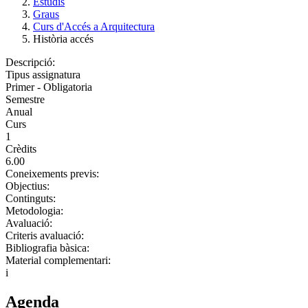
Estudis
Graus
Curs d'Accés a Arquitectura
Història accés
Descripció:
Tipus assignatura
Primer - Obligatoria
Semestre
Anual
Curs
1
Crèdits
6.00
Coneixements previs:
Objectius:
Continguts:
Metodologia:
Avaluació:
Criteris avaluació:
Bibliografia bàsica:
Material complementari:
i
Agenda