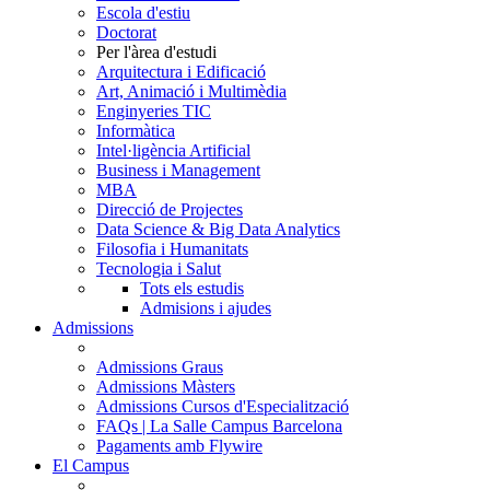
Escola d'estiu
Doctorat
Per l'àrea d'estudi
Arquitectura i Edificació
Art, Animació i Multimèdia
Enginyeries TIC
Informàtica
Intel·ligència Artificial
Business i Management
MBA
Direcció de Projectes
Data Science & Big Data Analytics
Filosofia i Humanitats
Tecnologia i Salut
Tots els estudis
Admisions i ajudes
Admissions
Admissions Graus
Admissions Màsters
Admissions Cursos d'Especialització
FAQs | La Salle Campus Barcelona
Pagaments amb Flywire
El Campus