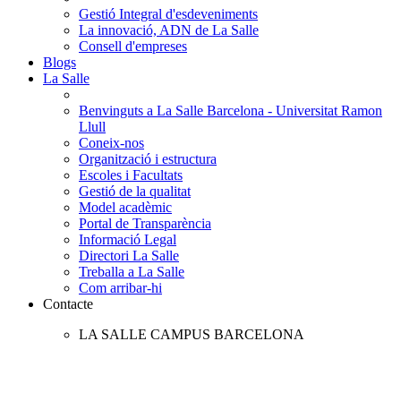
Gestió Integral d'esdeveniments
La innovació, ADN de La Salle
Consell d'empreses
Blogs
La Salle
Benvinguts a La Salle Barcelona - Universitat Ramon
Llull
Coneix-nos
Organització i estructura
Escoles i Facultats
Gestió de la qualitat
Model acadèmic
Portal de Transparència
Informació Legal
Directori La Salle
Treballa a La Salle
Com arribar-hi
Contacte
LA SALLE CAMPUS BARCELONA