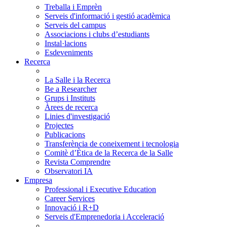
Treballa i Emprèn
Serveis d'informació i gestió acadèmica
Serveis del campus
Associacions i clubs d’estudiants
Instal·lacions
Esdeveniments
Recerca
La Salle i la Recerca
Be a Researcher
Grups i Instituts
Àrees de recerca
Linies d'investigació
Projectes
Publicacions
Transferència de coneixement i tecnologia
Comitè d’Ètica de la Recerca de la Salle
Revista Comprendre
Observatori IA
Empresa
Professional i Executive Education
Career Services
Innovació i R+D
Serveis d'Emprenedoria i Acceleració