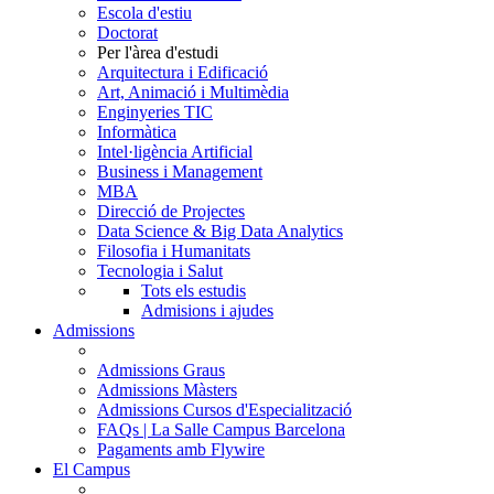
Escola d'estiu
Doctorat
Per l'àrea d'estudi
Arquitectura i Edificació
Art, Animació i Multimèdia
Enginyeries TIC
Informàtica
Intel·ligència Artificial
Business i Management
MBA
Direcció de Projectes
Data Science & Big Data Analytics
Filosofia i Humanitats
Tecnologia i Salut
Tots els estudis
Admisions i ajudes
Admissions
Admissions Graus
Admissions Màsters
Admissions Cursos d'Especialització
FAQs | La Salle Campus Barcelona
Pagaments amb Flywire
El Campus