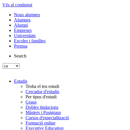
Vés al contingut
Nous alumnes
Alumnes
Alumni
Empreses
Universitats
Escoles i famílies
Premsa
Search
Estudis
Troba el teu estudi
Cercador d'estudis
Per tipus d'estudi
Graus
Dobles titulacions
Màsters i Postgraus
Cursos d'especialització
Formació online
Executive Education