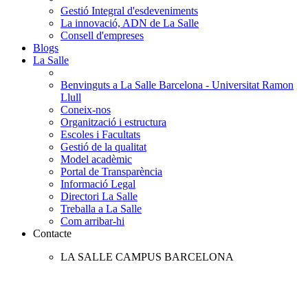
Gestió Integral d'esdeveniments
La innovació, ADN de La Salle
Consell d'empreses
Blogs
La Salle
Benvinguts a La Salle Barcelona - Universitat Ramon
Llull
Coneix-nos
Organització i estructura
Escoles i Facultats
Gestió de la qualitat
Model acadèmic
Portal de Transparència
Informació Legal
Directori La Salle
Treballa a La Salle
Com arribar-hi
Contacte
LA SALLE CAMPUS BARCELONA