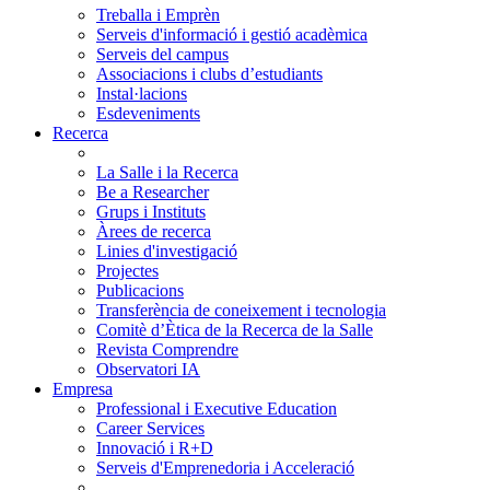
Treballa i Emprèn
Serveis d'informació i gestió acadèmica
Serveis del campus
Associacions i clubs d’estudiants
Instal·lacions
Esdeveniments
Recerca
La Salle i la Recerca
Be a Researcher
Grups i Instituts
Àrees de recerca
Linies d'investigació
Projectes
Publicacions
Transferència de coneixement i tecnologia
Comitè d’Ètica de la Recerca de la Salle
Revista Comprendre
Observatori IA
Empresa
Professional i Executive Education
Career Services
Innovació i R+D
Serveis d'Emprenedoria i Acceleració