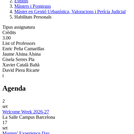
Estudis
Màsters i Postgraus
Màster en Gestió Urbanística, Valoracions i Perícia Judicial
Habilitats Personals
Tipus assignatura
Crèdits
3.00
List of Professors
Enric Peña Camarillas
Jaume Alsina Alsina
Gisela Serres Pla
Xavier Català Baltà
David Piera Ricarte
i
Agenda
2
set
Welcome Week 2026-27
La Salle Campus Barcelona
17
set
Masters' Experience Day