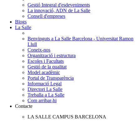
Gestió Integral d'esdeveniments
La innovació, ADN de La Salle
Consell d'empreses
Blogs
La Salle
Benvinguts a La Salle Barcelona - Universitat Ramon
Llull
Coneix-nos
Organització i estructura
Escoles i Facultats
Gestió de la qualitat
Model acadèmic
Portal de Transparència
Informació Legal
Directori La Salle
Treballa a La Salle
Com arribar-hi
Contacte
LA SALLE CAMPUS BARCELONA