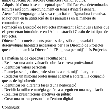
major capacitat per resoldre conflictes i dirigir equips.
Adquisició d'una base conceptual que faciliti l'accés a determinades
lectures així com l'aprofundiment en temes d'interès general.
Atenció al llenguatge i a la seva capacitat configuradora i creativa.
Major cura en la utilització de les paraules i en la manera de
comunicar-se.
Formació en Direcció de Projectes mitjançant Tècniques i Eines que
els permetran introduir-se en l'Administració i Gestió de tot tipus de
Projectes.
Obtenció de coneixements pràctics de gestió empresarial i
desenvolupar habilitats necessàries per a la Direcció de Projectes
que culminin amb la Direcció de l'Empresa per mitjà dels Projectes
La matèria ha de capacitar i facultat per a:
- Realitzar una autoavaluació sobre la carrera professional
- Identificar valors personals
- Plantejar-se objectius professionals a curt, mitjà i llarg termini
- Redactar un historial professional adaptat a l'oferta i la ocupació
que es desitgi obtenir
- Identificar les diferents fases d'una negociació
- Decidir la millor estratègia genèrica a seguir en una negociació
- Realitzar presentacions efectives en públic
- Crear una marca personal en l'entorn digital
Continguts: