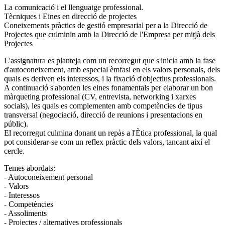
La comunicació i el llenguatge professional.
Tècniques i Eines en direcció de projectes
Coneixements pràctics de gestió empresarial per a la Direcció de
Projectes que culminin amb la Direcció de l'Empresa per mitjà dels
Projectes
L'assignatura es planteja com un recorregut que s'inicia amb la fase
d'autoconeixement, amb especial èmfasi en els valors personals, dels
quals es deriven els interessos, i la fixació d'objectius professionals.
A continuació s'aborden les eines fonamentals per elaborar un bon
màrqueting professional (CV, entrevista, networking i xarxes
socials), les quals es complementen amb competències de tipus
transversal (negociació, direcció de reunions i presentacions en
públic).
El recorregut culmina donant un repàs a l'Ètica professional, la qual
pot considerar-se com un reflex pràctic dels valors, tancant així el
cercle.
Temes abordats:
- Autoconeixement personal
- Valors
- Interessos
- Competències
- Assoliments
- Projectes / alternatives professionals