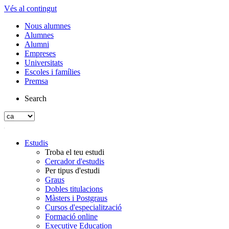
Vés al contingut
Nous alumnes
Alumnes
Alumni
Empreses
Universitats
Escoles i famílies
Premsa
Search
Estudis
Troba el teu estudi
Cercador d'estudis
Per tipus d'estudi
Graus
Dobles titulacions
Màsters i Postgraus
Cursos d'especialització
Formació online
Executive Education