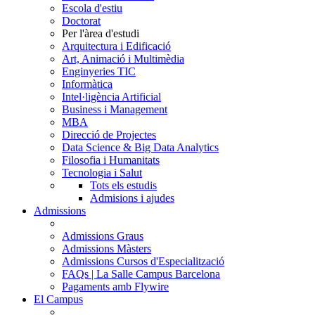
Escola d'estiu
Doctorat
Per l'àrea d'estudi
Arquitectura i Edificació
Art, Animació i Multimèdia
Enginyeries TIC
Informàtica
Intel·ligència Artificial
Business i Management
MBA
Direcció de Projectes
Data Science & Big Data Analytics
Filosofia i Humanitats
Tecnologia i Salut
Tots els estudis
Admisions i ajudes
Admissions
Admissions Graus
Admissions Màsters
Admissions Cursos d'Especialització
FAQs | La Salle Campus Barcelona
Pagaments amb Flywire
El Campus