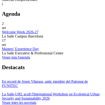
i
Agenda
2
set
Welcome Week 2026-27
La Salle Campus Barcelona
17
set
Masters' Experience Day
La Salle Executive & Professional Center
Veure tota l'agenda
Destacats
En record de Josep Vilarasu, antic membre del Patronat de
FUNITEC
La Salle-URL acull l'International Workshop on Ecological Urban
Security and Sustainability 2026
Veure totes les novetats