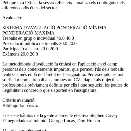
Pel que fa a l'Ètica, la sessió reflecteix i analitza els continguts dels
diferents codis ètics del sector.
Avaluació:
SISTEMA D'AVALUACIÓ PONDERACIÓ MÍNIMA
PONDERACIÓ MÀXIMA
Treballs en grup o individual 40.0 40.0
Presentació pública de treballs 20.0 20.0
Participació a classe 20.0 20.0
Exàmens 20.0 20.0
La metodologia d'avaluació fa èmfasi en l'aplicació en el camp
personal dels coneixements impartits, que permeti l'ús dels treballs
realitzats més enllà de l'àmbit de l'assignatura. Per exemple: es pot
sol·licitar com a treball als alumnes un CV adaptat als objectius
professionals prèviament definits per ells i que segueixi les pautes de
llegibilitat i concreció que s'aporten en l'assignatura.
Criteris avaluació:
Bibliografia bàsica:
Los siete hábitos de la gente altamente efectiva Stephen Covey
El negociador al minuto. George Lucas, Don Hutson
Material complementari: