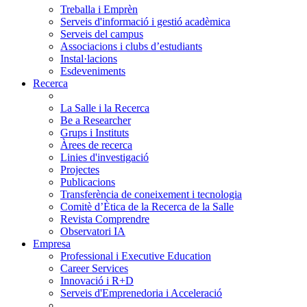
Treballa i Emprèn
Serveis d'informació i gestió acadèmica
Serveis del campus
Associacions i clubs d’estudiants
Instal·lacions
Esdeveniments
Recerca
La Salle i la Recerca
Be a Researcher
Grups i Instituts
Àrees de recerca
Linies d'investigació
Projectes
Publicacions
Transferència de coneixement i tecnologia
Comitè d’Ètica de la Recerca de la Salle
Revista Comprendre
Observatori IA
Empresa
Professional i Executive Education
Career Services
Innovació i R+D
Serveis d'Emprenedoria i Acceleració