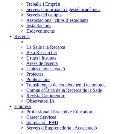
Treballa i Emprèn
Serveis d'informació i gestió acadèmica
Serveis del campus
Associacions i clubs d’estudiants
Instal·lacions
Esdeveniments
Recerca
La Salle i la Recerca
Be a Researcher
Grups i Instituts
Àrees de recerca
Linies d'investigació
Projectes
Publicacions
Transferència de coneixement i tecnologia
Comitè d’Ètica de la Recerca de la Salle
Revista Comprendre
Observatori IA
Empresa
Professional i Executive Education
Career Services
Innovació i R+D
Serveis d'Emprenedoria i Acceleració