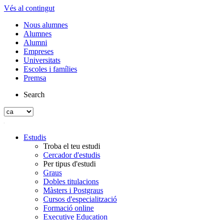
Vés al contingut
Nous alumnes
Alumnes
Alumni
Empreses
Universitats
Escoles i famílies
Premsa
Search
Estudis
Troba el teu estudi
Cercador d'estudis
Per tipus d'estudi
Graus
Dobles titulacions
Màsters i Postgraus
Cursos d'especialització
Formació online
Executive Education