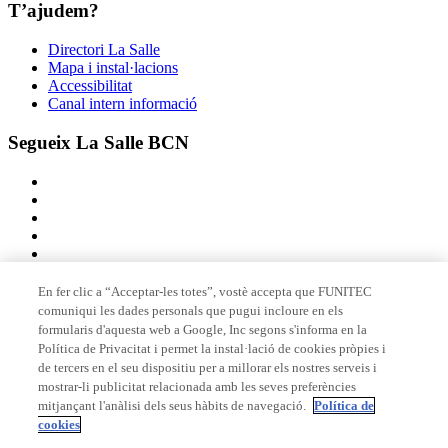
T’ajudem?
Directori La Salle
Mapa i instal·lacions
Accessibilitat
Canal intern informació
Segueix La Salle BCN
En fer clic a “Acceptar-les totes”, vostè accepta que FUNITEC
comuniqui les dades personals que pugui incloure en els
Membre de
formularis d'aquesta web a Google, Inc segons s'informa en la
Política de Privacitat i permet la instal·lació de cookies pròpies i
de tercers en el seu dispositiu per a millorar els nostres serveis i
mostrar-li publicitat relacionada amb les seves preferències
Acreditacions
mitjançant l'anàlisi dels seus hàbits de navegació.
Política de
cookies