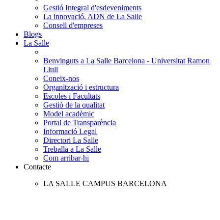
Gestió Integral d'esdeveniments
La innovació, ADN de La Salle
Consell d'empreses
Blogs
La Salle
Benvinguts a La Salle Barcelona - Universitat Ramon
Llull
Coneix-nos
Organització i estructura
Escoles i Facultats
Gestió de la qualitat
Model acadèmic
Portal de Transparència
Informació Legal
Directori La Salle
Treballa a La Salle
Com arribar-hi
Contacte
LA SALLE CAMPUS BARCELONA