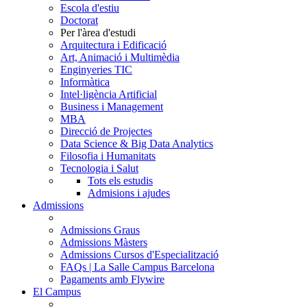
Escola d'estiu
Doctorat
Per l'àrea d'estudi
Arquitectura i Edificació
Art, Animació i Multimèdia
Enginyeries TIC
Informàtica
Intel·ligència Artificial
Business i Management
MBA
Direcció de Projectes
Data Science & Big Data Analytics
Filosofia i Humanitats
Tecnologia i Salut
Tots els estudis
Admisions i ajudes
Admissions
Admissions Graus
Admissions Màsters
Admissions Cursos d'Especialització
FAQs | La Salle Campus Barcelona
Pagaments amb Flywire
El Campus