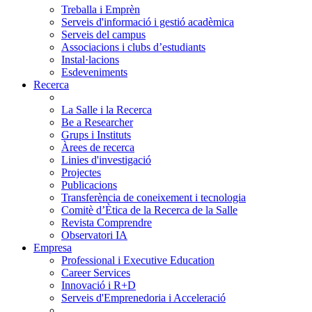
Treballa i Emprèn
Serveis d'informació i gestió acadèmica
Serveis del campus
Associacions i clubs d’estudiants
Instal·lacions
Esdeveniments
Recerca
La Salle i la Recerca
Be a Researcher
Grups i Instituts
Àrees de recerca
Linies d'investigació
Projectes
Publicacions
Transferència de coneixement i tecnologia
Comitè d’Ètica de la Recerca de la Salle
Revista Comprendre
Observatori IA
Empresa
Professional i Executive Education
Career Services
Innovació i R+D
Serveis d'Emprenedoria i Acceleració