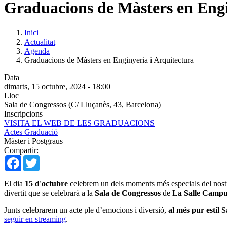
Graduacions de Màsters en Engi
Inici
Actualitat
Agenda
Graduacions de Màsters en Enginyeria i Arquitectura
Data
dimarts, 15 octubre, 2024 - 18:00
Lloc
Sala de Congressos (C/ Lluçanès, 43, Barcelona)
Inscripcions
VISITA EL WEB DE LES GRADUACIONS
Actes Graduació
Màster i Postgraus
Compartir:
Facebook
Twitter
El dia
15 d'octubre
celebrem un dels moments més especials del nostr
divertit que se celebrarà a la
Sala de Congressos
de
La Salle Campu
Junts celebrarem un acte ple d’emocions i diversió,
al més pur estil S
seguir en streaming
.