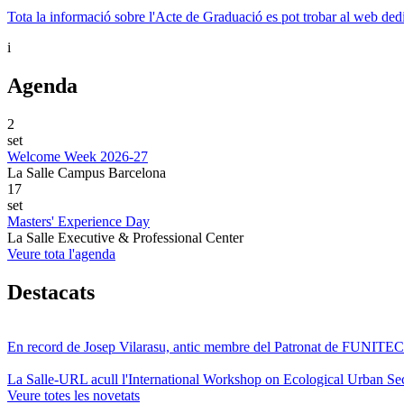
Tota la informació sobre l'Acte de Graduació es pot trobar al web ded
i
Agenda
2
set
Welcome Week 2026-27
La Salle Campus Barcelona
17
set
Masters' Experience Day
La Salle Executive & Professional Center
Veure tota l'agenda
Destacats
En record de Josep Vilarasu, antic membre del Patronat de FUNITEC
La Salle-URL acull l'International Workshop on Ecological Urban Sec
Veure totes les novetats