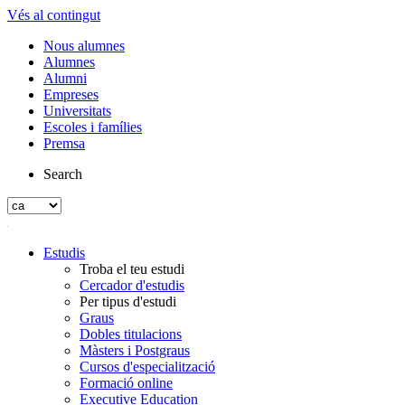
Vés al contingut
Nous alumnes
Alumnes
Alumni
Empreses
Universitats
Escoles i famílies
Premsa
Search
Estudis
Troba el teu estudi
Cercador d'estudis
Per tipus d'estudi
Graus
Dobles titulacions
Màsters i Postgraus
Cursos d'especialització
Formació online
Executive Education