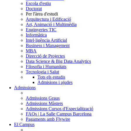
Escola d'estiu
Doctorat
Per l'àrea d'estudi
Arquitectura i Edificació
Art, Animació i Multimèdia
Enginyeries TIC
Informàtica
Intel·ligència Artificial
Business i Management
MBA
Direcció de Projectes
Data Science & Big Data Analytics
Filosofia i Humanitats
Tecnologia i Salut
Tots els estudis
Admisions i ajudes
Admissions
Admissions Graus
Admissions Màsters
Admissions Cursos d'Especialització
FAQs | La Salle Campus Barcelona
Pagaments amb Flywire
El Campus