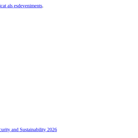
icat als esdeveniments
.
urity and Sustainability 2026