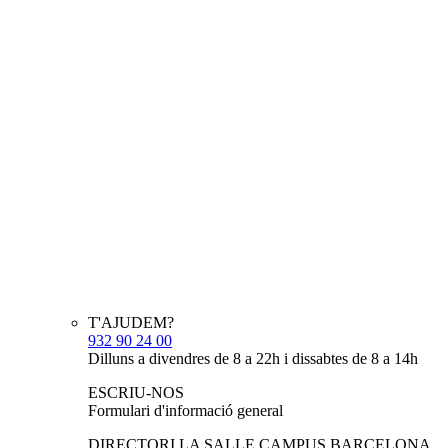
T'AJUDEM?
932 90 24 00
Dilluns a divendres de 8 a 22h i dissabtes de 8 a 14h
ESCRIU-NOS
Formulari d'informació general
DIRECTORI LA SALLE CAMPUS BARCELONA