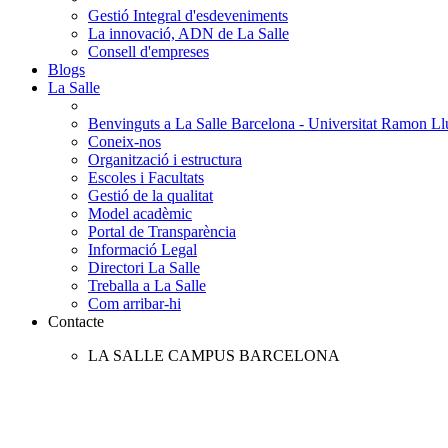
Gestió Integral d'esdeveniments
La innovació, ADN de La Salle
Consell d'empreses
Blogs
La Salle
Benvinguts a La Salle Barcelona - Universitat Ramon Llu
Coneix-nos
Organització i estructura
Escoles i Facultats
Gestió de la qualitat
Model acadèmic
Portal de Transparència
Informació Legal
Directori La Salle
Treballa a La Salle
Com arribar-hi
Contacte
LA SALLE CAMPUS BARCELONA