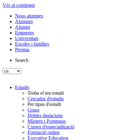
Vés al contingut
Nous alumnes
Alumnes
Alumni
Empreses
Universitats
Escoles i famílies
Premsa
Search
Estudis
Troba el teu estudi
Cercador d'estudis
Per tipus d'estudi
Graus
Dobles titulacions
Màsters i Postgraus
Cursos d'especialització
Formació online
Executive Education