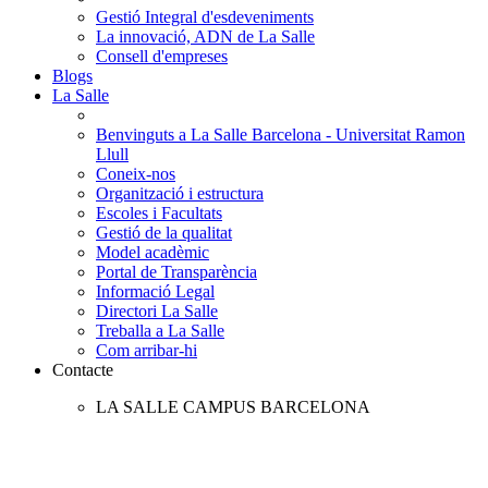
Gestió Integral d'esdeveniments
La innovació, ADN de La Salle
Consell d'empreses
Blogs
La Salle
Benvinguts a La Salle Barcelona - Universitat Ramon
Llull
Coneix-nos
Organització i estructura
Escoles i Facultats
Gestió de la qualitat
Model acadèmic
Portal de Transparència
Informació Legal
Directori La Salle
Treballa a La Salle
Com arribar-hi
Contacte
LA SALLE CAMPUS BARCELONA