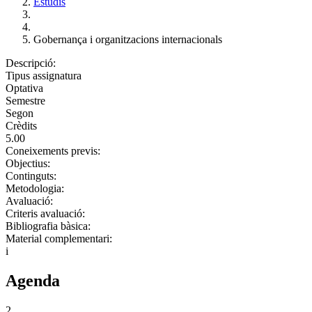
Estudis
Gobernança i organitzacions internacionals
Descripció:
Tipus assignatura
Optativa
Semestre
Segon
Crèdits
5.00
Coneixements previs:
Objectius:
Continguts:
Metodologia:
Avaluació:
Criteris avaluació:
Bibliografia bàsica:
Material complementari:
i
Agenda
2