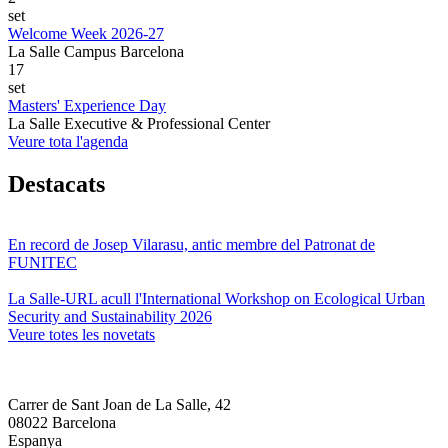
set
Welcome Week 2026-27
La Salle Campus Barcelona
17
set
Masters' Experience Day
La Salle Executive & Professional Center
Veure tota l'agenda
Destacats
En record de Josep Vilarasu, antic membre del Patronat de
FUNITEC
La Salle-URL acull l'International Workshop on Ecological Urban
Security and Sustainability 2026
Veure totes les novetats
Carrer de Sant Joan de La Salle, 42
08022 Barcelona
Espanya