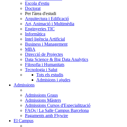
Escola d'estiu
Doctorat
Per l'àrea d'estudi
Arquitectura i Edificació
Art, Animació i Multimèdia
Enginyeries TIC
Informàtica
Intel·ligència Artificial
Business i Management
MBA
Direcció de Projectes
Data Science & Big Data Analytics
Filosofia i Humanitats
Tecnologia i Salut
Tots els estudis
Admisions i ajudes
Admissions
Admissions Graus
Admissions Màsters
Admissions Cursos d'Especialització
FAQs | La Salle Campus Barcelona
Pagaments amb Flywire
El Campus