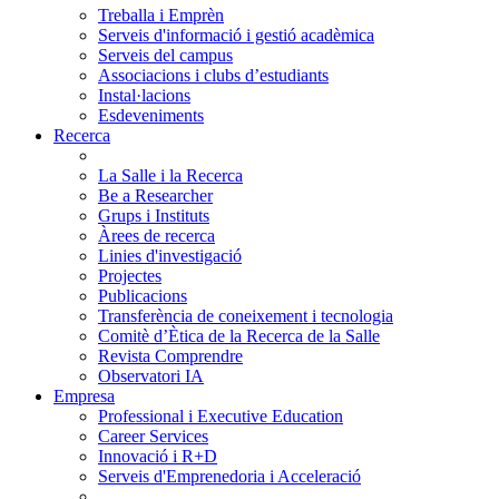
Treballa i Emprèn
Serveis d'informació i gestió acadèmica
Serveis del campus
Associacions i clubs d’estudiants
Instal·lacions
Esdeveniments
Recerca
La Salle i la Recerca
Be a Researcher
Grups i Instituts
Àrees de recerca
Linies d'investigació
Projectes
Publicacions
Transferència de coneixement i tecnologia
Comitè d’Ètica de la Recerca de la Salle
Revista Comprendre
Observatori IA
Empresa
Professional i Executive Education
Career Services
Innovació i R+D
Serveis d'Emprenedoria i Acceleració