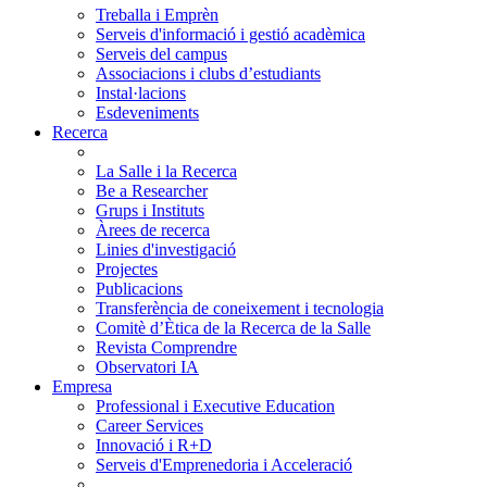
Treballa i Emprèn
Serveis d'informació i gestió acadèmica
Serveis del campus
Associacions i clubs d’estudiants
Instal·lacions
Esdeveniments
Recerca
La Salle i la Recerca
Be a Researcher
Grups i Instituts
Àrees de recerca
Linies d'investigació
Projectes
Publicacions
Transferència de coneixement i tecnologia
Comitè d’Ètica de la Recerca de la Salle
Revista Comprendre
Observatori IA
Empresa
Professional i Executive Education
Career Services
Innovació i R+D
Serveis d'Emprenedoria i Acceleració