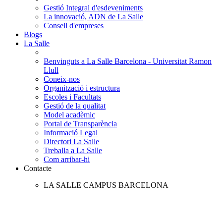
Gestió Integral d'esdeveniments
La innovació, ADN de La Salle
Consell d'empreses
Blogs
La Salle
Benvinguts a La Salle Barcelona - Universitat Ramon
Llull
Coneix-nos
Organització i estructura
Escoles i Facultats
Gestió de la qualitat
Model acadèmic
Portal de Transparència
Informació Legal
Directori La Salle
Treballa a La Salle
Com arribar-hi
Contacte
LA SALLE CAMPUS BARCELONA