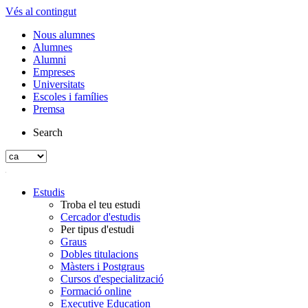
Vés al contingut
Nous alumnes
Alumnes
Alumni
Empreses
Universitats
Escoles i famílies
Premsa
Search
Estudis
Troba el teu estudi
Cercador d'estudis
Per tipus d'estudi
Graus
Dobles titulacions
Màsters i Postgraus
Cursos d'especialització
Formació online
Executive Education