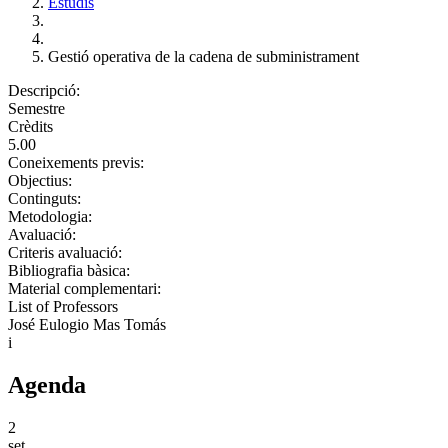
Estudis
Gestió operativa de la cadena de subministrament
Descripció:
Semestre
Crèdits
5.00
Coneixements previs:
Objectius:
Continguts:
Metodologia:
Avaluació:
Criteris avaluació:
Bibliografia bàsica:
Material complementari:
List of Professors
José Eulogio Mas Tomás
i
Agenda
2
set