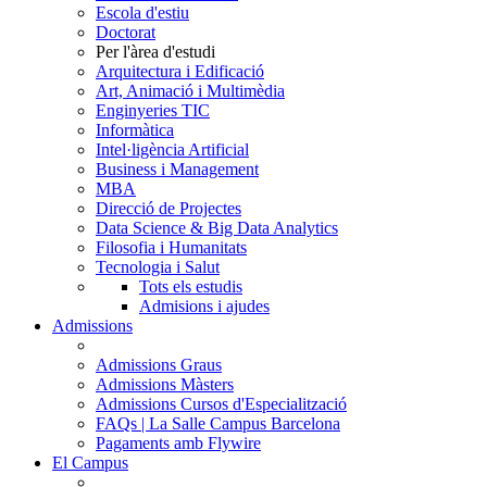
Escola d'estiu
Doctorat
Per l'àrea d'estudi
Arquitectura i Edificació
Art, Animació i Multimèdia
Enginyeries TIC
Informàtica
Intel·ligència Artificial
Business i Management
MBA
Direcció de Projectes
Data Science & Big Data Analytics
Filosofia i Humanitats
Tecnologia i Salut
Tots els estudis
Admisions i ajudes
Admissions
Admissions Graus
Admissions Màsters
Admissions Cursos d'Especialització
FAQs | La Salle Campus Barcelona
Pagaments amb Flywire
El Campus