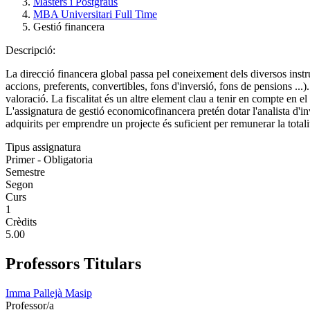
Màsters i Postgraus
MBA Universitari Full Time
Gestió financera
Descripció:
La direcció financera global passa pel coneixement dels diversos instr
accions, preferents, convertibles, fons d'inversió, fons de pensions ...
valoració. La fiscalitat és un altre element clau a tenir en compte en el
L'assignatura de gestió economicofinancera pretén dotar l'analista d'i
adquirits per emprendre un projecte és suficient per remunerar la totalit
Tipus assignatura
Primer - Obligatoria
Semestre
Segon
Curs
1
Crèdits
5.00
Professors Titulars
Imma Pallejà Masip
Professor/a