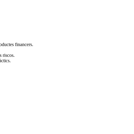
oductes financers.
s riscos.
ctics.