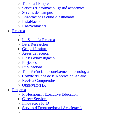
Treballa i Emprèn
Serveis d'informació i gestió acadèmica
Serveis del campus
Associacions i clubs d’estudiants
Instal·lacions
Esdeveniments
Recerca
La Salle i la Recerca
Be a Researcher
Grups i Instituts
Àrees de recerca
Linies d'investigació
Projectes
Publicacions
Transferència de coneixement i tecnologia
Comitè d’Ètica de la Recerca de la Salle
Revista Comprendre
Observatori IA
Empresa
Professional i Executive Education
Career Services
Innovació i R+D
Serveis d'Emprenedoria i Acceleració