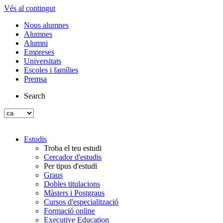
Vés al contingut
Nous alumnes
Alumnes
Alumni
Empreses
Universitats
Escoles i famílies
Premsa
Search
Estudis
Troba el teu estudi
Cercador d'estudis
Per tipus d'estudi
Graus
Dobles titulacions
Màsters i Postgraus
Cursos d'especialització
Formació online
Executive Education