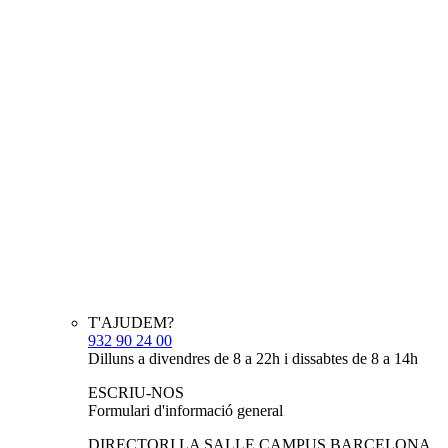
T'AJUDEM?
932 90 24 00
Dilluns a divendres de 8 a 22h i dissabtes de 8 a 14h
ESCRIU-NOS
Formulari d'informació general
DIRECTORI LA SALLE CAMPUS BARCELONA