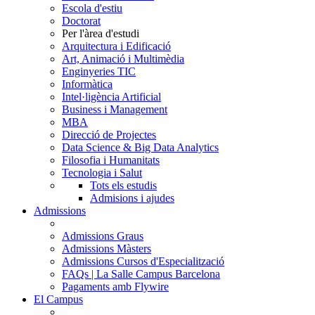
Escola d'estiu
Doctorat
Per l'àrea d'estudi
Arquitectura i Edificació
Art, Animació i Multimèdia
Enginyeries TIC
Informàtica
Intel·ligència Artificial
Business i Management
MBA
Direcció de Projectes
Data Science & Big Data Analytics
Filosofia i Humanitats
Tecnologia i Salut
Tots els estudis
Admisions i ajudes
Admissions
Admissions Graus
Admissions Màsters
Admissions Cursos d'Especialització
FAQs | La Salle Campus Barcelona
Pagaments amb Flywire
El Campus