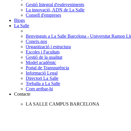
Gestió Integral d'esdeveniments
La innovació, ADN de La Salle
Consell d'empreses
Blogs
La Salle
Benvinguts a La Salle Barcelona - Universitat Ramon Llu
Coneix-nos
Organització i estructura
Escoles i Facultats
Gestió de la qualitat
Model acadèmic
Portal de Transparència
Informació Legal
Directori La Salle
Treballa a La Salle
Com arribar-hi
Contacte
LA SALLE CAMPUS BARCELONA