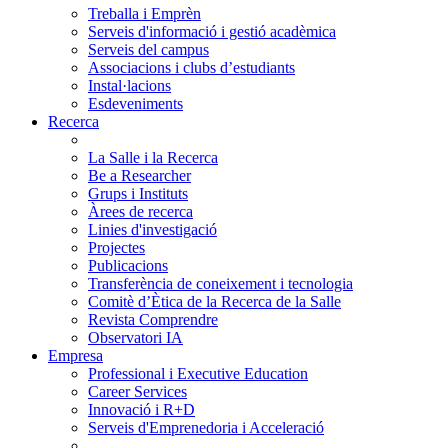
Treballa i Emprèn
Serveis d'informació i gestió acadèmica
Serveis del campus
Associacions i clubs d’estudiants
Instal·lacions
Esdeveniments
Recerca
La Salle i la Recerca
Be a Researcher
Grups i Instituts
Àrees de recerca
Linies d'investigació
Projectes
Publicacions
Transferència de coneixement i tecnologia
Comitè d’Ètica de la Recerca de la Salle
Revista Comprendre
Observatori IA
Empresa
Professional i Executive Education
Career Services
Innovació i R+D
Serveis d'Emprenedoria i Acceleració