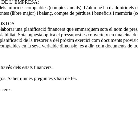
 DE L' EMPRESA:
 dels informes comptables (comptes anuals). L'alumne ha d'adquirir els 
contes (llibre major) i balanç, compte de pèrdues i beneficis i memòria (
POSTOS
elaborar una planificació financera que emmarquem sota el nom de pressup
abilitat. Sota aquesta òptica el pressupost es converteix en una eina de g
lanificació de la tresoreria del pròxim exercici com documents provisiona
mptables en la seva veritable dimensió, és a dir, com documents de treb
través dels estats financers.
ços. Saber quines preguntes s'han de fer.
nceres.