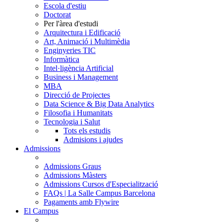
Escola d'estiu
Doctorat
Per l'àrea d'estudi
Arquitectura i Edificació
Art, Animació i Multimèdia
Enginyeries TIC
Informàtica
Intel·ligència Artificial
Business i Management
MBA
Direcció de Projectes
Data Science & Big Data Analytics
Filosofia i Humanitats
Tecnologia i Salut
Tots els estudis
Admisions i ajudes
Admissions
Admissions Graus
Admissions Màsters
Admissions Cursos d'Especialització
FAQs | La Salle Campus Barcelona
Pagaments amb Flywire
El Campus