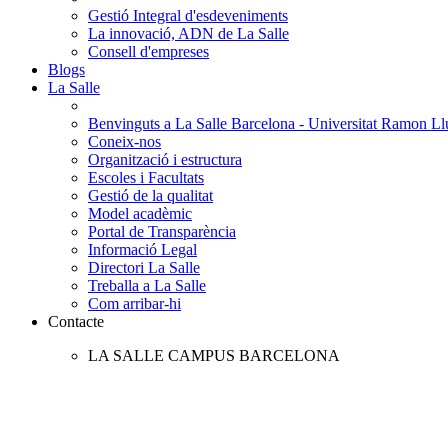
Gestió Integral d'esdeveniments
La innovació, ADN de La Salle
Consell d'empreses
Blogs
La Salle
Benvinguts a La Salle Barcelona - Universitat Ramon Llu
Coneix-nos
Organització i estructura
Escoles i Facultats
Gestió de la qualitat
Model acadèmic
Portal de Transparència
Informació Legal
Directori La Salle
Treballa a La Salle
Com arribar-hi
Contacte
LA SALLE CAMPUS BARCELONA