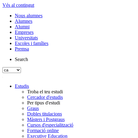
Vés al contingut
Nous alumnes
Alumnes
Alumni
Empreses
Universitats
Escoles i famílies
Premsa
Search
Estudis
Troba el teu estudi
Cercador d'estudis
Per tipus d'estudi
Graus
Dobles titulacions
Màsters i Postgraus
Cursos d'especialització
Formació online
Executive Education