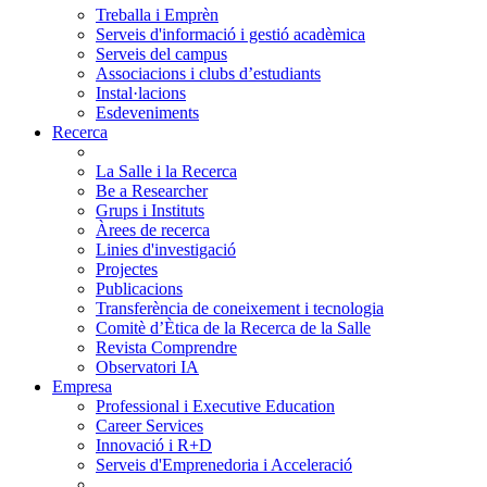
Treballa i Emprèn
Serveis d'informació i gestió acadèmica
Serveis del campus
Associacions i clubs d’estudiants
Instal·lacions
Esdeveniments
Recerca
La Salle i la Recerca
Be a Researcher
Grups i Instituts
Àrees de recerca
Linies d'investigació
Projectes
Publicacions
Transferència de coneixement i tecnologia
Comitè d’Ètica de la Recerca de la Salle
Revista Comprendre
Observatori IA
Empresa
Professional i Executive Education
Career Services
Innovació i R+D
Serveis d'Emprenedoria i Acceleració