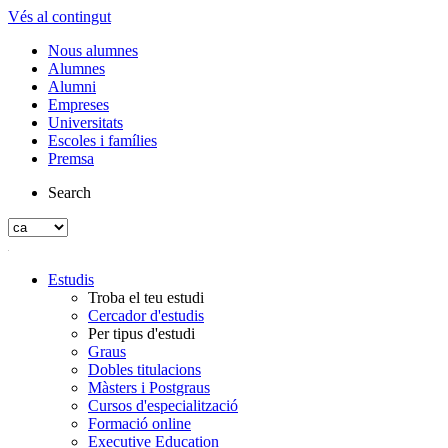
Vés al contingut
Nous alumnes
Alumnes
Alumni
Empreses
Universitats
Escoles i famílies
Premsa
Search
Estudis
Troba el teu estudi
Cercador d'estudis
Per tipus d'estudi
Graus
Dobles titulacions
Màsters i Postgraus
Cursos d'especialització
Formació online
Executive Education