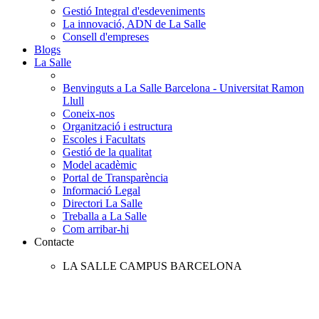
Gestió Integral d'esdeveniments
La innovació, ADN de La Salle
Consell d'empreses
Blogs
La Salle
Benvinguts a La Salle Barcelona - Universitat Ramon
Llull
Coneix-nos
Organització i estructura
Escoles i Facultats
Gestió de la qualitat
Model acadèmic
Portal de Transparència
Informació Legal
Directori La Salle
Treballa a La Salle
Com arribar-hi
Contacte
LA SALLE CAMPUS BARCELONA