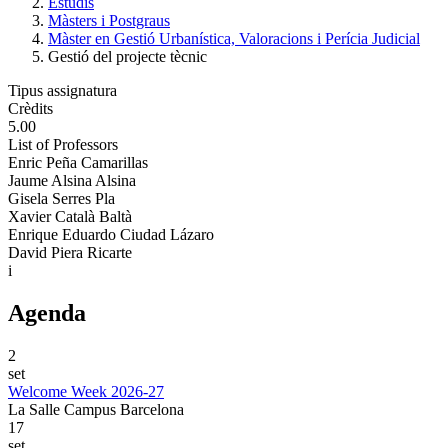
Estudis
Màsters i Postgraus
Màster en Gestió Urbanística, Valoracions i Perícia Judicial
Gestió del projecte tècnic
Tipus assignatura
Crèdits
5.00
List of Professors
Enric Peña Camarillas
Jaume Alsina Alsina
Gisela Serres Pla
Xavier Català Baltà
Enrique Eduardo Ciudad Lázaro
David Piera Ricarte
i
Agenda
2
set
Welcome Week 2026-27
La Salle Campus Barcelona
17
set