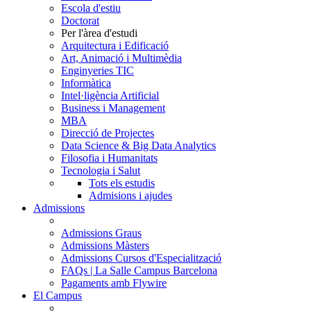
Escola d'estiu
Doctorat
Per l'àrea d'estudi
Arquitectura i Edificació
Art, Animació i Multimèdia
Enginyeries TIC
Informàtica
Intel·ligència Artificial
Business i Management
MBA
Direcció de Projectes
Data Science & Big Data Analytics
Filosofia i Humanitats
Tecnologia i Salut
Tots els estudis
Admisions i ajudes
Admissions
Admissions Graus
Admissions Màsters
Admissions Cursos d'Especialització
FAQs | La Salle Campus Barcelona
Pagaments amb Flywire
El Campus