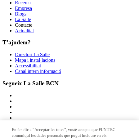
Recerca
Empresa
Blogs
La Salle
Contacte
Actualitat
T’ajudem?
Directori La Salle
Mapa i instal·lacions
Accessibilitat
Canal intern informació
Segueix La Salle BCN
En fer clic a “Acceptar-les totes”, vostè accepta que FUNITEC
comuniqui les dades personals que pugui incloure en els