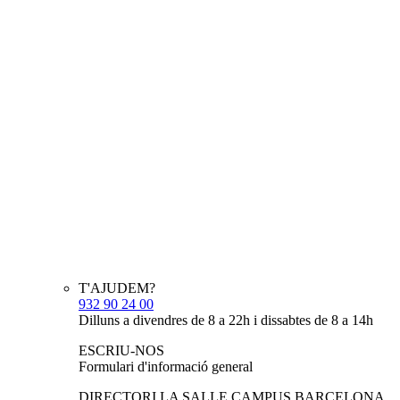
T'AJUDEM?
932 90 24 00
Dilluns a divendres de 8 a 22h i dissabtes de 8 a 14h
ESCRIU-NOS
Formulari d'informació general
DIRECTORI LA SALLE CAMPUS BARCELONA