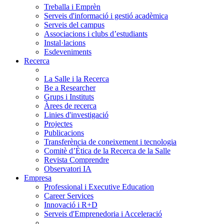
Treballa i Emprèn
Serveis d'informació i gestió acadèmica
Serveis del campus
Associacions i clubs d’estudiants
Instal·lacions
Esdeveniments
Recerca
La Salle i la Recerca
Be a Researcher
Grups i Instituts
Àrees de recerca
Linies d'investigació
Projectes
Publicacions
Transferència de coneixement i tecnologia
Comitè d’Ètica de la Recerca de la Salle
Revista Comprendre
Observatori IA
Empresa
Professional i Executive Education
Career Services
Innovació i R+D
Serveis d'Emprenedoria i Acceleració