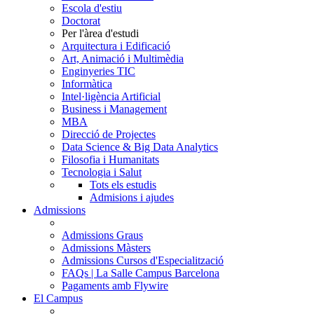
Escola d'estiu
Doctorat
Per l'àrea d'estudi
Arquitectura i Edificació
Art, Animació i Multimèdia
Enginyeries TIC
Informàtica
Intel·ligència Artificial
Business i Management
MBA
Direcció de Projectes
Data Science & Big Data Analytics
Filosofia i Humanitats
Tecnologia i Salut
Tots els estudis
Admisions i ajudes
Admissions
Admissions Graus
Admissions Màsters
Admissions Cursos d'Especialització
FAQs | La Salle Campus Barcelona
Pagaments amb Flywire
El Campus