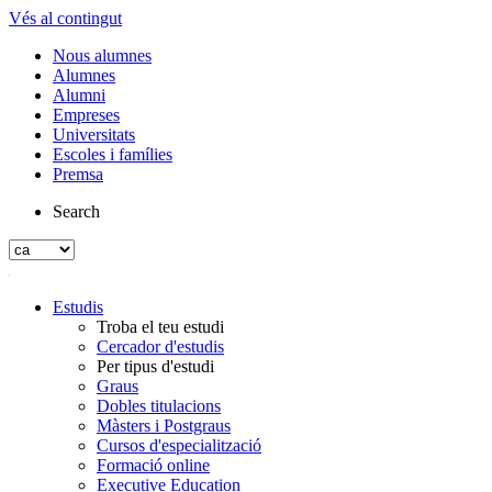
Vés al contingut
Nous alumnes
Alumnes
Alumni
Empreses
Universitats
Escoles i famílies
Premsa
Search
Estudis
Troba el teu estudi
Cercador d'estudis
Per tipus d'estudi
Graus
Dobles titulacions
Màsters i Postgraus
Cursos d'especialització
Formació online
Executive Education