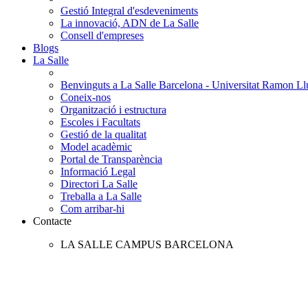
Gestió Integral d'esdeveniments
La innovació, ADN de La Salle
Consell d'empreses
Blogs
La Salle
Benvinguts a La Salle Barcelona - Universitat Ramon Llu
Coneix-nos
Organització i estructura
Escoles i Facultats
Gestió de la qualitat
Model acadèmic
Portal de Transparència
Informació Legal
Directori La Salle
Treballa a La Salle
Com arribar-hi
Contacte
LA SALLE CAMPUS BARCELONA