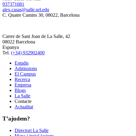
937371681
alex.casas@salle.url.edu
C. Quatre Camins 30, 08022, Barcelona
Carrer de Sant Joan de La Salle, 42
08022 Barcelona
Espanya
Tel.
(+34) 932902400
Estudis
Admissions
El Campus
Recerca
Empresa
Blogs
La Salle
Contacte
Actualitat
T’ajudem?
Directori La Salle
Mapa i instal·lacions