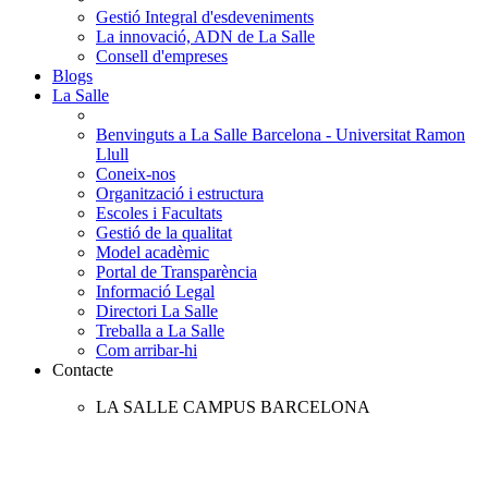
Gestió Integral d'esdeveniments
La innovació, ADN de La Salle
Consell d'empreses
Blogs
La Salle
Benvinguts a La Salle Barcelona - Universitat Ramon
Llull
Coneix-nos
Organització i estructura
Escoles i Facultats
Gestió de la qualitat
Model acadèmic
Portal de Transparència
Informació Legal
Directori La Salle
Treballa a La Salle
Com arribar-hi
Contacte
LA SALLE CAMPUS BARCELONA