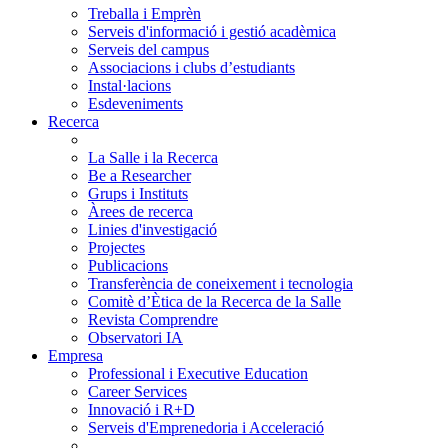
Treballa i Emprèn
Serveis d'informació i gestió acadèmica
Serveis del campus
Associacions i clubs d’estudiants
Instal·lacions
Esdeveniments
Recerca
La Salle i la Recerca
Be a Researcher
Grups i Instituts
Àrees de recerca
Linies d'investigació
Projectes
Publicacions
Transferència de coneixement i tecnologia
Comitè d’Ètica de la Recerca de la Salle
Revista Comprendre
Observatori IA
Empresa
Professional i Executive Education
Career Services
Innovació i R+D
Serveis d'Emprenedoria i Acceleració