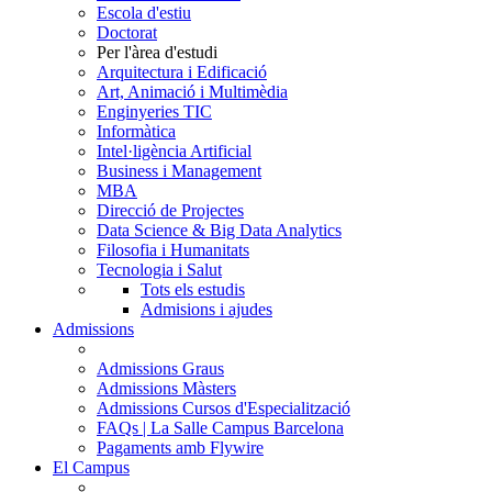
Escola d'estiu
Doctorat
Per l'àrea d'estudi
Arquitectura i Edificació
Art, Animació i Multimèdia
Enginyeries TIC
Informàtica
Intel·ligència Artificial
Business i Management
MBA
Direcció de Projectes
Data Science & Big Data Analytics
Filosofia i Humanitats
Tecnologia i Salut
Tots els estudis
Admisions i ajudes
Admissions
Admissions Graus
Admissions Màsters
Admissions Cursos d'Especialització
FAQs | La Salle Campus Barcelona
Pagaments amb Flywire
El Campus