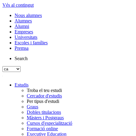
Vés al contingut
Nous alumnes
Alumnes
Alumni
Empreses
Universitats
Escoles i famílies
Premsa
Search
Estudis
Troba el teu estudi
Cercador d'estudis
Per tipus d'estudi
Graus
Dobles titulacions
Màsters i Postgraus
Cursos d'especialització
Formació online
Executive Education