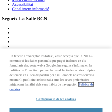
Accessibilitat
Canal intern informació
Segueix La Salle BCN
En fer clic a “Acceptar-les totes”, vostè accepta que FUNITEC
comuniqui les dades personals que pugui incloure en els
Membre de
formularis d'aquesta web a Google, Inc segons s'informa en la
Política de Privacitat i permet la instal·lació de cookies pròpies i
de tercers en el seu dispositiu per a millorar els nostres serveis i
mostrar-li publicitat relacionada amb les seves preferències
Acreditacions
mitjançant l'anàlisi dels seus hàbits de navegació.
Política de
cookies
Configuració de les cookies
© 2026 La Salle Campus Barcelona - URL |
Avís legal
|
Política de
privacitat
|
Política de cookies