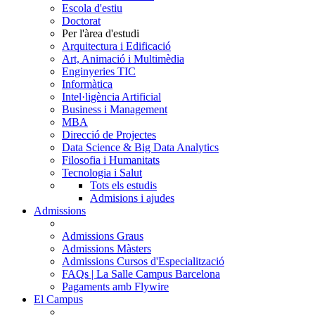
Escola d'estiu
Doctorat
Per l'àrea d'estudi
Arquitectura i Edificació
Art, Animació i Multimèdia
Enginyeries TIC
Informàtica
Intel·ligència Artificial
Business i Management
MBA
Direcció de Projectes
Data Science & Big Data Analytics
Filosofia i Humanitats
Tecnologia i Salut
Tots els estudis
Admisions i ajudes
Admissions
Admissions Graus
Admissions Màsters
Admissions Cursos d'Especialització
FAQs | La Salle Campus Barcelona
Pagaments amb Flywire
El Campus