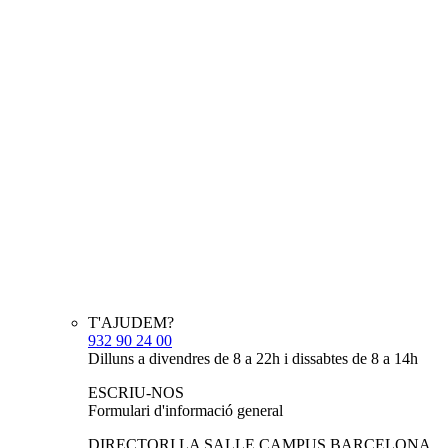
T'AJUDEM?
932 90 24 00
Dilluns a divendres de 8 a 22h i dissabtes de 8 a 14h
ESCRIU-NOS
Formulari d'informació general
DIRECTORI LA SALLE CAMPUS BARCELONA