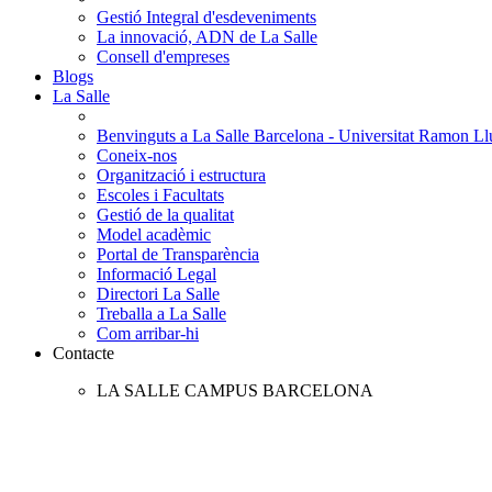
Gestió Integral d'esdeveniments
La innovació, ADN de La Salle
Consell d'empreses
Blogs
La Salle
Benvinguts a La Salle Barcelona - Universitat Ramon Llu
Coneix-nos
Organització i estructura
Escoles i Facultats
Gestió de la qualitat
Model acadèmic
Portal de Transparència
Informació Legal
Directori La Salle
Treballa a La Salle
Com arribar-hi
Contacte
LA SALLE CAMPUS BARCELONA