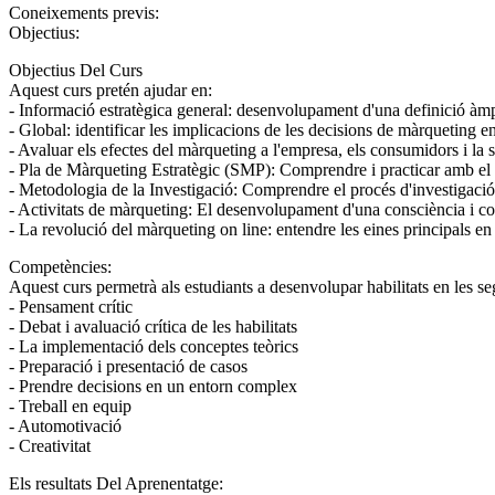
Coneixements previs:
Objectius:
Objectius Del Curs
Aquest curs pretén ajudar en:
- Informació estratègica general: desenvolupament d'una definició àmp
- Global: identificar les implicacions de les decisions de màrqueting en
- Avaluar els efectes del màrqueting a l'empresa, els consumidors i la s
- Pla de Màrqueting Estratègic (SMP): Comprendre i practicar amb el c
- Metodologia de la Investigació: Comprendre el procés d'investigació
- Activitats de màrqueting: El desenvolupament d'una consciència i com
- La revolució del màrqueting on line: entendre les eines principals en
Competències:
Aquest curs permetrà als estudiants a desenvolupar habilitats en les se
- Pensament crític
- Debat i avaluació crítica de les habilitats
- La implementació dels conceptes teòrics
- Preparació i presentació de casos
- Prendre decisions en un entorn complex
- Treball en equip
- Automotivació
- Creativitat
Els resultats Del Aprenentatge: