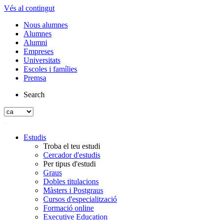
Vés al contingut
Nous alumnes
Alumnes
Alumni
Empreses
Universitats
Escoles i famílies
Premsa
Search
Estudis
Troba el teu estudi
Cercador d'estudis
Per tipus d'estudi
Graus
Dobles titulacions
Màsters i Postgraus
Cursos d'especialització
Formació online
Executive Education