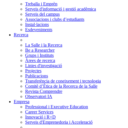
Treballa i Emprèn
Serveis d'informació i gestió acadèmica
Serveis del campus
Associacions i clubs d’estudiants
Instal·lacions
Esdeveniments
Recerca
La Salle i la Recerca
Be a Researcher
Grups i Instituts
Àrees de recerca
Linies d'investigació
Projectes
Publicacions
Transferència de coneixement i tecnologia
Comitè d’Ètica de la Recerca de la Salle
Revista Comprendre
Observatori IA
Empresa
Professional i Executive Education
Career Services
Innovació i R+D
Serveis d'Emprenedoria i Acceleració