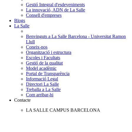
Gestió Integral d'esdeveniments
La innovació, ADN de La Salle
Consell d'empreses
Blogs
La Salle
Benvinguts a La Salle Barcelona - Universitat Ramon
Llull
Coneix-nos
Organització i estructura
Escoles i Facultats
Gestió de la qualitat
Model acadèmic
Portal de Transparència
Informació Legal
Directori La Salle
Treballa a La Salle
Com arribar-hi
Contacte
LA SALLE CAMPUS BARCELONA