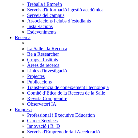
Treballa i Emprèn
Serveis d'informació i gestió acadèmica
Serveis del campus
Associacions i clubs d’estudiants
Instal·lacions
Esdeveniments
Recerca
La Salle i la Recerca
Be a Researcher
Grups i Instituts
Àrees de recerca
Linies d'investigació
Projectes
Publicacions
Transferència de coneixement i tecnologia
Comitè d’Ètica de la Recerca de la Salle
Revista Comprendre
Observatori IA
Empresa
Professional i Executive Education
Career Services
Innovació i R+D
Serveis d'Emprenedoria i Acceleració