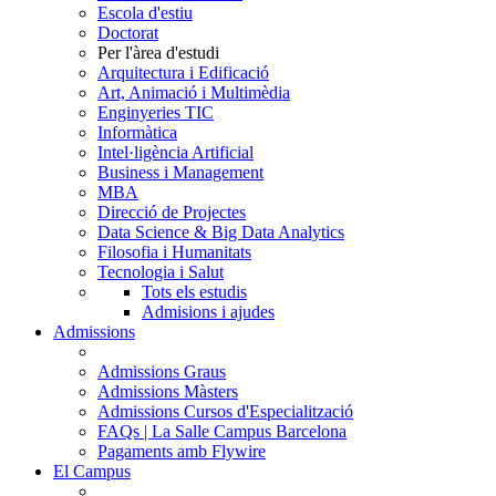
Escola d'estiu
Doctorat
Per l'àrea d'estudi
Arquitectura i Edificació
Art, Animació i Multimèdia
Enginyeries TIC
Informàtica
Intel·ligència Artificial
Business i Management
MBA
Direcció de Projectes
Data Science & Big Data Analytics
Filosofia i Humanitats
Tecnologia i Salut
Tots els estudis
Admisions i ajudes
Admissions
Admissions Graus
Admissions Màsters
Admissions Cursos d'Especialització
FAQs | La Salle Campus Barcelona
Pagaments amb Flywire
El Campus