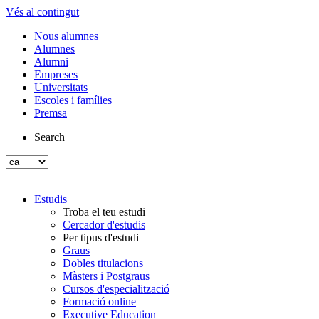
Vés al contingut
Nous alumnes
Alumnes
Alumni
Empreses
Universitats
Escoles i famílies
Premsa
Search
Estudis
Troba el teu estudi
Cercador d'estudis
Per tipus d'estudi
Graus
Dobles titulacions
Màsters i Postgraus
Cursos d'especialització
Formació online
Executive Education