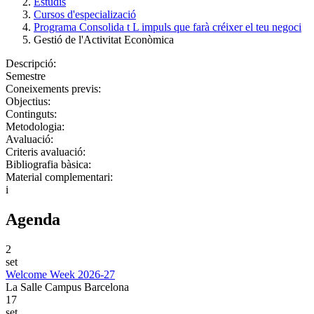
Estudis
Cursos d'especializació
Programa Consolida t L impuls que farà créixer el teu negoci
Gestió de l'Activitat Econòmica
Descripció:
Semestre
Coneixements previs:
Objectius:
Continguts:
Metodologia:
Avaluació:
Criteris avaluació:
Bibliografia bàsica:
Material complementari:
i
Agenda
2
set
Welcome Week 2026-27
La Salle Campus Barcelona
17
set