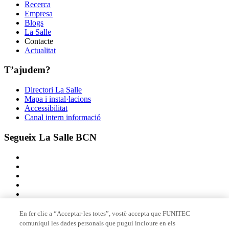
Recerca
Empresa
Blogs
La Salle
Contacte
Actualitat
T’ajudem?
Directori La Salle
Mapa i instal·lacions
Accessibilitat
Canal intern informació
Segueix La Salle BCN
En fer clic a “Acceptar-les totes”, vostè accepta que FUNITEC
comuniqui les dades personals que pugui incloure en els