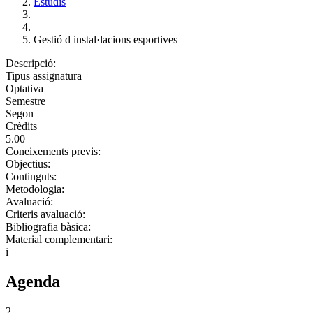
Estudis
Gestió d instal·lacions esportives
Descripció:
Tipus assignatura
Optativa
Semestre
Segon
Crèdits
5.00
Coneixements previs:
Objectius:
Continguts:
Metodologia:
Avaluació:
Criteris avaluació:
Bibliografia bàsica:
Material complementari:
i
Agenda
2