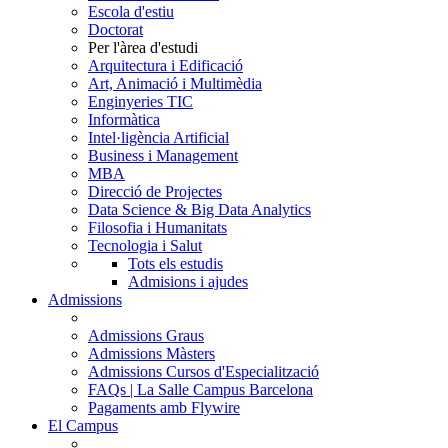
Escola d'estiu
Doctorat
Per l'àrea d'estudi
Arquitectura i Edificació
Art, Animació i Multimèdia
Enginyeries TIC
Informàtica
Intel·ligència Artificial
Business i Management
MBA
Direcció de Projectes
Data Science & Big Data Analytics
Filosofia i Humanitats
Tecnologia i Salut
Tots els estudis
Admisions i ajudes
Admissions
Admissions Graus
Admissions Màsters
Admissions Cursos d'Especialització
FAQs | La Salle Campus Barcelona
Pagaments amb Flywire
El Campus