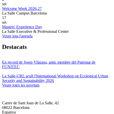
set
Welcome Week 2026-27
La Salle Campus Barcelona
17
set
Masters' Experience Day
La Salle Executive & Professional Center
Veure tota l'agenda
Destacats
En record de Josep Vilarasu, antic membre del Patronat de
FUNITEC
La Salle-URL acull l'International Workshop on Ecological Urban
Security and Sustainability 2026
Veure totes les novetats
Carrer de Sant Joan de La Salle, 42
08022 Barcelona
Espanya