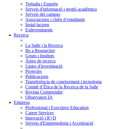
Treballa i Emprèn
Serveis d'informació i gestió acadèmica
Serveis del campus
Associacions i clubs d’estudiants
Instal·lacions
Esdeveniments
Recerca
La Salle i la Recerca
Be a Researcher
Grups i Instituts
Àrees de recerca
Linies d'investigació
Projectes
Publicacions
Transferència de coneixement i tecnologia
Comitè d’Ètica de la Recerca de la Salle
Revista Comprendre
Observatori IA
Empresa
Professional i Executive Education
Career Services
Innovació i R+D
Serveis d'Emprenedoria i Acceleració