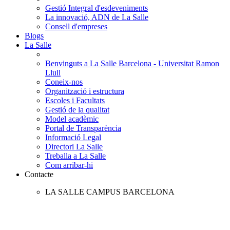
Gestió Integral d'esdeveniments
La innovació, ADN de La Salle
Consell d'empreses
Blogs
La Salle
Benvinguts a La Salle Barcelona - Universitat Ramon
Llull
Coneix-nos
Organització i estructura
Escoles i Facultats
Gestió de la qualitat
Model acadèmic
Portal de Transparència
Informació Legal
Directori La Salle
Treballa a La Salle
Com arribar-hi
Contacte
LA SALLE CAMPUS BARCELONA