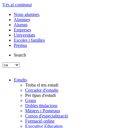
Vés al contingut
Nous alumnes
Alumnes
Alumni
Empreses
Universitats
Escoles i famílies
Premsa
Search
Estudis
Troba el teu estudi
Cercador d'estudis
Per tipus d'estudi
Graus
Dobles titulacions
Màsters i Postgraus
Cursos d'especialització
Formació online
Executive Education