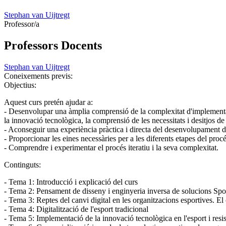
Stephan van Uijtregt
Professor/a
Professors Docents
Stephan van Uijtregt
Coneixements previs:
Objectius:
Aquest curs pretén ajudar a:
- Desenvolupar una àmplia comprensió de la complexitat d'implementar a
la innovació tecnològica, la comprensió de les necessitats i desitjos de 
- Aconseguir una experiència pràctica i directa del desenvolupament de 
- Proporcionar les eines necessàries per a les diferents etapes del proc
- Comprendre i experimentar el procés iteratiu i la seva complexitat.
Continguts:
- Tema 1: Introducció i explicació del curs
- Tema 2: Pensament de disseny i enginyeria inversa de solucions Sp
- Tema 3: Reptes del canvi digital en les organitzacions esportives. 
- Tema 4: Digitalització de l'esport tradicional
- Tema 5: Implementació de la innovació tecnològica en l'esport i resis