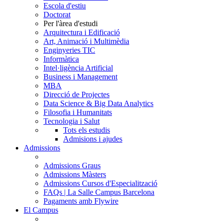
Escola d'estiu
Doctorat
Per l'àrea d'estudi
Arquitectura i Edificació
Art, Animació i Multimèdia
Enginyeries TIC
Informàtica
Intel·ligència Artificial
Business i Management
MBA
Direcció de Projectes
Data Science & Big Data Analytics
Filosofia i Humanitats
Tecnologia i Salut
Tots els estudis
Admisions i ajudes
Admissions
Admissions Graus
Admissions Màsters
Admissions Cursos d'Especialització
FAQs | La Salle Campus Barcelona
Pagaments amb Flywire
El Campus