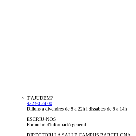
T'AJUDEM?
932 90 24 00
Dilluns a divendres de 8 a 22h i dissabtes de 8 a 14h
ESCRIU-NOS
Formulari d'informació general
DIRECTORI LA SALLE CAMPUS BARCELONA