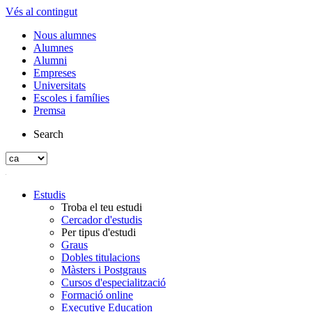
Vés al contingut
Nous alumnes
Alumnes
Alumni
Empreses
Universitats
Escoles i famílies
Premsa
Search
Estudis
Troba el teu estudi
Cercador d'estudis
Per tipus d'estudi
Graus
Dobles titulacions
Màsters i Postgraus
Cursos d'especialització
Formació online
Executive Education