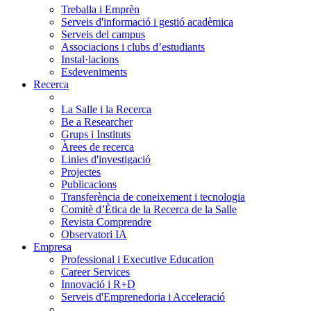
Treballa i Emprèn
Serveis d'informació i gestió acadèmica
Serveis del campus
Associacions i clubs d’estudiants
Instal·lacions
Esdeveniments
Recerca
La Salle i la Recerca
Be a Researcher
Grups i Instituts
Àrees de recerca
Linies d'investigació
Projectes
Publicacions
Transferència de coneixement i tecnologia
Comitè d’Ètica de la Recerca de la Salle
Revista Comprendre
Observatori IA
Empresa
Professional i Executive Education
Career Services
Innovació i R+D
Serveis d'Emprenedoria i Acceleració