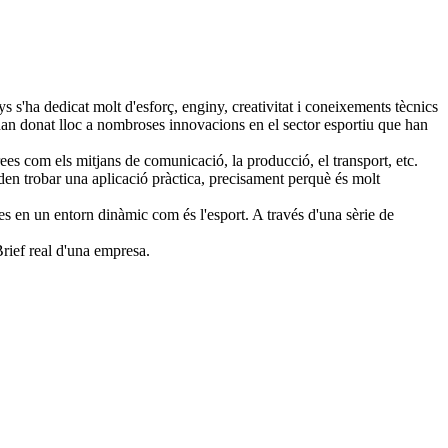
ys s'ha dedicat molt d'esforç, enginy, creativitat i coneixements tècnics
s han donat lloc a nombroses innovacions en el sector esportiu que han
rees com els mitjans de comunicació, la producció, el transport, etc.
oden trobar una aplicació pràctica, precisament perquè és molt
es en un entorn dinàmic com és l'esport. A través d'una sèrie de
Brief real d'una empresa.