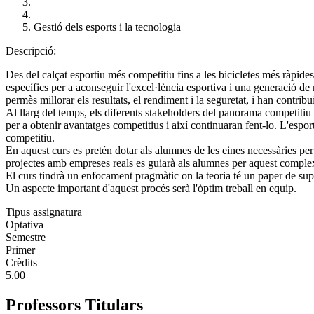
Gestió dels esports i la tecnologia
Descripció:
Des del calçat esportiu més competitiu fins a les bicicletes més ràpides
específics per a aconseguir l'excel·lència esportiva i una generació de
permès millorar els resultats, el rendiment i la seguretat, i han contribuï
Al llarg del temps, els diferents stakeholders del panorama competitiu c
per a obtenir avantatges competitius i així continuaran fent-lo. L'esp
competitiu.
En aquest curs es pretén dotar als alumnes de les eines necessàries per
projectes amb empreses reals es guiarà als alumnes per aquest comple
El curs tindrà un enfocament pragmàtic on la teoria té un paper de supo
Un aspecte important d'aquest procés serà l'òptim treball en equip.
Tipus assignatura
Optativa
Semestre
Primer
Crèdits
5.00
Professors Titulars