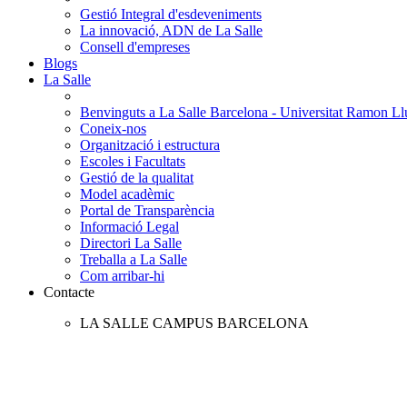
Gestió Integral d'esdeveniments
La innovació, ADN de La Salle
Consell d'empreses
Blogs
La Salle
Benvinguts a La Salle Barcelona - Universitat Ramon Llu
Coneix-nos
Organització i estructura
Escoles i Facultats
Gestió de la qualitat
Model acadèmic
Portal de Transparència
Informació Legal
Directori La Salle
Treballa a La Salle
Com arribar-hi
Contacte
LA SALLE CAMPUS BARCELONA