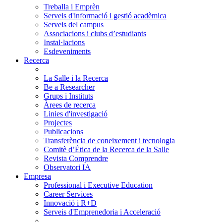
Treballa i Emprèn
Serveis d'informació i gestió acadèmica
Serveis del campus
Associacions i clubs d’estudiants
Instal·lacions
Esdeveniments
Recerca
La Salle i la Recerca
Be a Researcher
Grups i Instituts
Àrees de recerca
Linies d'investigació
Projectes
Publicacions
Transferència de coneixement i tecnologia
Comitè d’Ètica de la Recerca de la Salle
Revista Comprendre
Observatori IA
Empresa
Professional i Executive Education
Career Services
Innovació i R+D
Serveis d'Emprenedoria i Acceleració