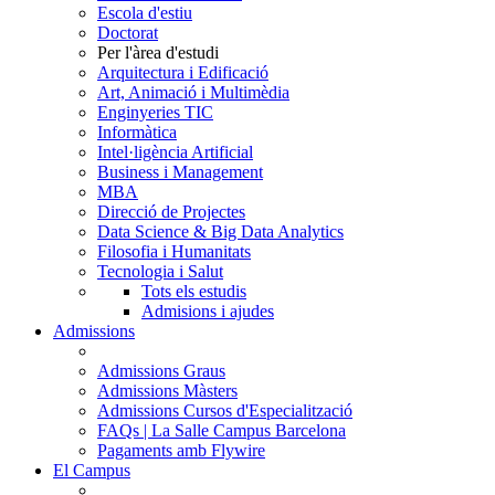
Escola d'estiu
Doctorat
Per l'àrea d'estudi
Arquitectura i Edificació
Art, Animació i Multimèdia
Enginyeries TIC
Informàtica
Intel·ligència Artificial
Business i Management
MBA
Direcció de Projectes
Data Science & Big Data Analytics
Filosofia i Humanitats
Tecnologia i Salut
Tots els estudis
Admisions i ajudes
Admissions
Admissions Graus
Admissions Màsters
Admissions Cursos d'Especialització
FAQs | La Salle Campus Barcelona
Pagaments amb Flywire
El Campus