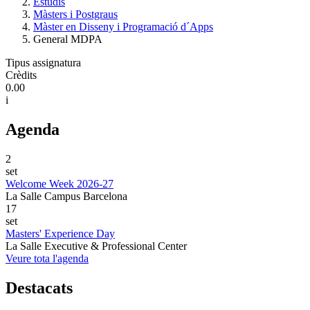
Estudis
Màsters i Postgraus
Màster en Disseny i Programació d´Apps
General MDPA
Tipus assignatura
Crèdits
0.00
i
Agenda
2
set
Welcome Week 2026-27
La Salle Campus Barcelona
17
set
Masters' Experience Day
La Salle Executive & Professional Center
Veure tota l'agenda
Destacats