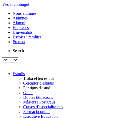
Vés al contingut
Nous alumnes
Alumnes
Alumni
Empreses
Universitats
Escoles i famílies
Premsa
Search
Estudis
Troba el teu estudi
Cercador d'estudis
Per tipus d'estudi
Graus
Dobles titulacions
Màsters i Postgraus
Cursos d'especialització
Formació online
Executive Education