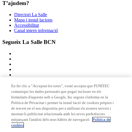
T’ajudem?
Directori La Salle
Mapa i instal·lacions
Accessibilitat
Canal intern informació
Segueix La Salle BCN
En fer clic a “Acceptar-les totes”, vostè accepta que FUNITEC
comuniqui les dades personals que pugui incloure en els
Membre de
formularis d'aquesta web a Google, Inc segons s'informa en la
Política de Privacitat i permet la instal·lació de cookies pròpies i
de tercers en el seu dispositiu per a millorar els nostres serveis i
mostrar-li publicitat relacionada amb les seves preferències
Acreditacions
mitjançant l'anàlisi dels seus hàbits de navegació.
Política de
cookies