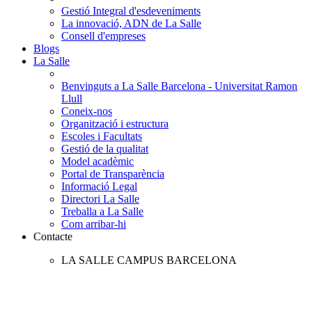
Gestió Integral d'esdeveniments
La innovació, ADN de La Salle
Consell d'empreses
Blogs
La Salle
Benvinguts a La Salle Barcelona - Universitat Ramon
Llull
Coneix-nos
Organització i estructura
Escoles i Facultats
Gestió de la qualitat
Model acadèmic
Portal de Transparència
Informació Legal
Directori La Salle
Treballa a La Salle
Com arribar-hi
Contacte
LA SALLE CAMPUS BARCELONA