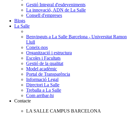
Gestió Integral d'esdeveniments
La innovació, ADN de La Salle
Consell d'empreses
Blogs
La Salle
Benvinguts a La Salle Barcelona - Universitat Ramon
Llull
Coneix-nos
Organització i estructura
Escoles i Facultats
Gestió de la qualitat
Model acadèmic
Portal de Transparència
Informació Legal
Directori La Salle
Treballa a La Salle
Com arribar-hi
Contacte
LA SALLE CAMPUS BARCELONA