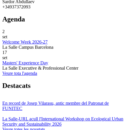
Sardor Abdullaev
+34937372093
Agenda
2
set
Welcome Week 2026-27
La Salle Campus Barcelona
17
set
Masters' Experience Day
La Salle Executive & Professional Center
Veure tota l'agenda
Destacats
En record de Josep Vilarasu, antic membre del Patronat de
FUNITEC
La Salle-URL acull l'International Workshop on Ecological Urban
Security and Sustainability 2026
Veure totes les novetats