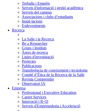
Treballa i Emprèn
Serveis d'informació i gestió acadèmica
Serveis del campus
Associacions i clubs d’estudiants
Instal·lacions
Esdeveniments
Recerca
La Salle i la Recerca
Be a Researcher
Grups i Instituts
Àrees de recerca
Linies d'investigació
Projectes
Publicacions
Transferència de coneixement i tecnologia
Comitè d’Ètica de la Recerca de la Salle
Revista Comprendre
Observatori IA
Empresa
Professional i Executive Education
Career Services
Innovació i R+D
Serveis d'Emprenedoria i Acceleració