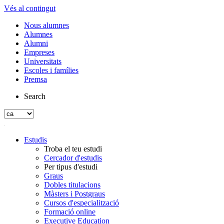
Vés al contingut
Nous alumnes
Alumnes
Alumni
Empreses
Universitats
Escoles i famílies
Premsa
Search
Estudis
Troba el teu estudi
Cercador d'estudis
Per tipus d'estudi
Graus
Dobles titulacions
Màsters i Postgraus
Cursos d'especialització
Formació online
Executive Education