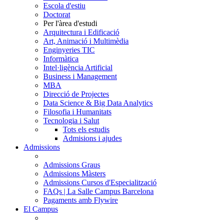
Escola d'estiu
Doctorat
Per l'àrea d'estudi
Arquitectura i Edificació
Art, Animació i Multimèdia
Enginyeries TIC
Informàtica
Intel·ligència Artificial
Business i Management
MBA
Direcció de Projectes
Data Science & Big Data Analytics
Filosofia i Humanitats
Tecnologia i Salut
Tots els estudis
Admisions i ajudes
Admissions
Admissions Graus
Admissions Màsters
Admissions Cursos d'Especialització
FAQs | La Salle Campus Barcelona
Pagaments amb Flywire
El Campus