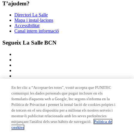
T’ajudem?
Directori La Salle
Mapa i instal·lacions
Accessibilitat
Canal intern informació
Segueix La Salle BCN
En fer clic a “Acceptar-les totes”, vostè accepta que FUNITEC
comuniqui les dades personals que pugui incloure en els
Membre de
formularis d'aquesta web a Google, Inc segons s'informa en la
Política de Privacitat i permet la instal·lació de cookies pròpies i
de tercers en el seu dispositiu per a millorar els nostres serveis i
mostrar-li publicitat relacionada amb les seves preferències
Acreditacions
mitjançant l'anàlisi dels seus hàbits de navegació.
Política de
cookies