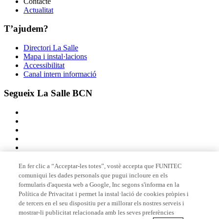
Contacte
Actualitat
T’ajudem?
Directori La Salle
Mapa i instal·lacions
Accessibilitat
Canal intern informació
Segueix La Salle BCN
En fer clic a “Acceptar-les totes”, vostè accepta que FUNITEC
comuniqui les dades personals que pugui incloure en els
Membre de
formularis d'aquesta web a Google, Inc segons s'informa en la
Política de Privacitat i permet la instal·lació de cookies pròpies i
de tercers en el seu dispositiu per a millorar els nostres serveis i
mostrar-li publicitat relacionada amb les seves preferències
Acreditacions