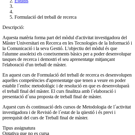
Estudis
Formulació del treball de recerca
Descripció:
Aquesta matèria forma part del mòdul d'activitat investigadora del
Màster Universitari en Recerca en les Tecnologies de la Informació i
la Comunicació i la seva Gestió. L'objectiu del mòdul és que
l'alumne assoleixi els coneixements bàsics per a poder desenvolupar
tasques de recerca i demostri el seu aprenentatge mitjançant
l'elaboració d'un treball de màster.
En aquest curs de Formulació del treball de recerca es desenvolupen
aquelles competències d'aprenentatge que tenen a veure en poder
establir l´enfoc metodològic i de resolució en que es desenvoluparà
el treball final del màster. El curs finalitza amb l´elaboració i
presentació d´una proposta de treball final de màster.
Aquest curs és continuació dels cursos de Metodologia de l´activitat
investigadora i de Revisió de l´estat de la qüestió i és previ i
prerequisit del curs de Treball final de màster.
Tipus assignatura
Optativa que no es cursa