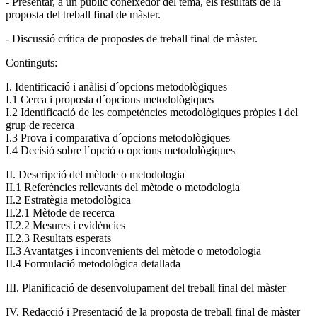
- Presentar, a un públic coneixedor del tema, els resultats de la
proposta del treball final de màster.
- Discussió crítica de propostes de treball final de màster.
Continguts:
I. Identificació i anàlisi d´opcions metodològiques
I.1 Cerca i proposta d´opcions metodològiques
I.2 Identificació de les competències metodològiques pròpies i del
grup de recerca
I.3 Prova i comparativa d´opcions metodològiques
I.4 Decisió sobre l´opció o opcions metodològiques
II. Descripció del mètode o metodologia
II.1 Referències rellevants del mètode o metodologia
II.2 Estratègia metodològica
II.2.1 Mètode de recerca
II.2.2 Mesures i evidències
II.2.3 Resultats esperats
II.3 Avantatges i inconvenients del mètode o metodologia
II.4 Formulació metodològica detallada
III. Planificació de desenvolupament del treball final del màster
IV. Redacció i Presentació de la proposta de treball final de màster