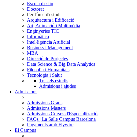
Escola d'estiu
Doctorat
Per l'àrea d'estudi
Arquitectura i Edificació
Art, Animació i Multimèdia
Enginyeries TIC
Informàtica
Intel·ligència Artificial
Business i Management
MBA
Direcció de Projectes
Data Science & Big Data Analytics
Filosofia i Humanitats
Tecnologia i Salut
Tots els estudis
Admisions i ajudes
Admissions
Admissions Graus
Admissions Màsters
Admissions Cursos d'Especialització
FAQs | La Salle Campus Barcelona
Pagaments amb Flywire
El Campus