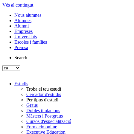
Vés al contingut
Nous alumnes
Alumnes
Alumni
Empreses
Universitats
Escoles i famílies
Premsa
Search
Estudis
Troba el teu estudi
Cercador d'estudis
Per tipus d'estudi
Graus
Dobles titulacions
Màsters i Postgraus
Cursos d'especialització
Formació online
Executive Education