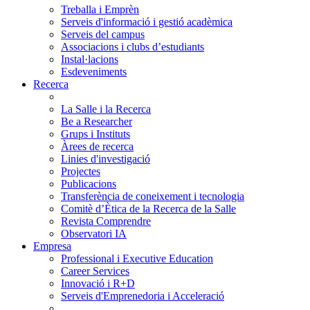
Treballa i Emprèn
Serveis d'informació i gestió acadèmica
Serveis del campus
Associacions i clubs d’estudiants
Instal·lacions
Esdeveniments
Recerca
La Salle i la Recerca
Be a Researcher
Grups i Instituts
Àrees de recerca
Linies d'investigació
Projectes
Publicacions
Transferència de coneixement i tecnologia
Comitè d’Ètica de la Recerca de la Salle
Revista Comprendre
Observatori IA
Empresa
Professional i Executive Education
Career Services
Innovació i R+D
Serveis d'Emprenedoria i Acceleració