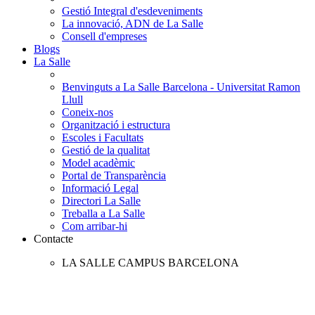
Gestió Integral d'esdeveniments
La innovació, ADN de La Salle
Consell d'empreses
Blogs
La Salle
Benvinguts a La Salle Barcelona - Universitat Ramon
Llull
Coneix-nos
Organització i estructura
Escoles i Facultats
Gestió de la qualitat
Model acadèmic
Portal de Transparència
Informació Legal
Directori La Salle
Treballa a La Salle
Com arribar-hi
Contacte
LA SALLE CAMPUS BARCELONA