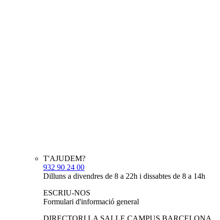
T'AJUDEM?
932 90 24 00
Dilluns a divendres de 8 a 22h i dissabtes de 8 a 14h
ESCRIU-NOS
Formulari d'informació general
DIRECTORI LA SALLE CAMPUS BARCELONA