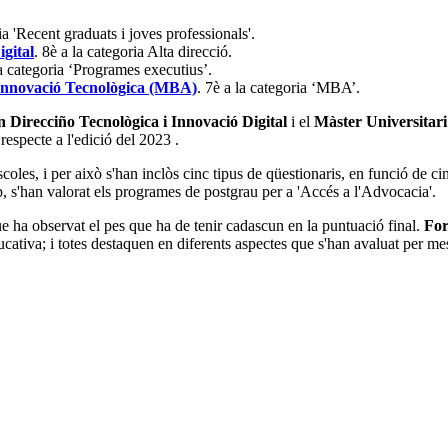
ia 'Recent graduats i joves professionals'.
igital
. 8è a la categoria Alta direcció.
la categoria ‘Programes executius’.
l'Innovació Tecnològica (MBA)
. 7è a la categoria ‘MBA’.
n Direcciño Tecnològica i Innovació Digital
i el
Màster Universitari
respecte a l'edició del 2023 .
coles, i per això s'han inclòs cinc tipus de qüestionaris, en funció de cin
, s'han valorat els programes de postgrau per a 'Accés a l'Advocacia'.
que ha observat el pes que ha de tenir cadascun en la puntuació final.
For
ucativa; i totes destaquen en diferents aspectes que s'han avaluat per mes