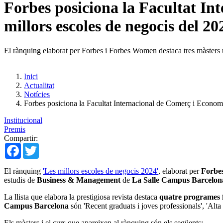
Forbes posiciona la Facultat In
millors escoles de negocis del 20
El rànquing elaborat per Forbes i Forbes Women destaca tres màsters 
Inici
Actualitat
Notícies
Forbes posiciona la Facultat Internacional de Comerç i Economia
Institucional
Premis
Compartir:
Facebook
Twitter
El rànquing
'Les millors escoles de negocis 2024'
, elaborat per
Forbe
estudis de
Business & Management
de
La Salle Campus Barcelon
La llista que elabora la prestigiosa revista destaca
quatre programes 
Campus Barcelona
són 'Recent graduats i joves professionals', 'Alta
Els màsters i el curs que apareixen al rànquing són els següents: