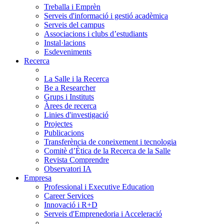
Treballa i Emprèn
Serveis d'informació i gestió acadèmica
Serveis del campus
Associacions i clubs d’estudiants
Instal·lacions
Esdeveniments
Recerca
La Salle i la Recerca
Be a Researcher
Grups i Instituts
Àrees de recerca
Linies d'investigació
Projectes
Publicacions
Transferència de coneixement i tecnologia
Comitè d’Ètica de la Recerca de la Salle
Revista Comprendre
Observatori IA
Empresa
Professional i Executive Education
Career Services
Innovació i R+D
Serveis d'Emprenedoria i Acceleració