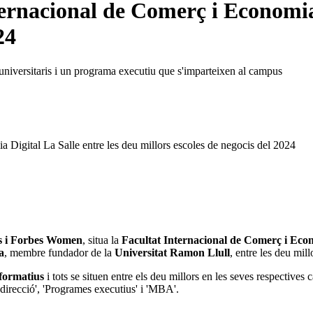
ternacional de Comerç i Economia 
24
universitaris i un programa executiu que s'imparteixen al campus
 Digital La Salle entre les deu millors escoles de negocis del 2024
s i Forbes Women
, situa la
Facultat Internacional de Comerç i Eco
a
, ​​membre fundador de la
Universitat Ramon Llull
, entre les deu mil
formatius
i tots se situen entre els deu millors en les seves respectives
 direcció', 'Programes executius' i 'MBA'.