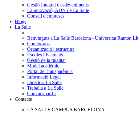
Gestió Integral d'esdeveniments
La innovació, ADN de La Salle
Consell d'empreses
Blogs
La Salle
Benvinguts a La Salle Barcelona - Universitat Ramon Llu
Coneix-nos
Organització i estructura
Escoles i Facultats
Gestió de la qualitat
Model acadèmic
Portal de Transparència
Informació Legal
Directori La Salle
Treballa a La Salle
Com arribar-hi
Contacte
LA SALLE CAMPUS BARCELONA