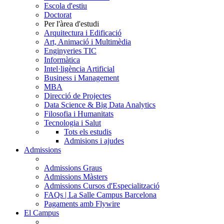
Escola d'estiu
Doctorat
Per l'àrea d'estudi
Arquitectura i Edificació
Art, Animació i Multimèdia
Enginyeries TIC
Informàtica
Intel·ligència Artificial
Business i Management
MBA
Direcció de Projectes
Data Science & Big Data Analytics
Filosofia i Humanitats
Tecnologia i Salut
Tots els estudis
Admisions i ajudes
Admissions
Admissions Graus
Admissions Màsters
Admissions Cursos d'Especialització
FAQs | La Salle Campus Barcelona
Pagaments amb Flywire
El Campus