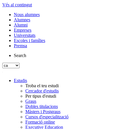
Vés al contingut
Nous alumnes
Alumnes
Alumni
Empreses
Universitats
Escoles i famílies
Premsa
Search
Estudis
Troba el teu estudi
Cercador d'estudis
Per tipus d'estudi
Graus
Dobles titulacions
Màsters i Postgraus
Cursos d'especialització
Formació online
Executive Education