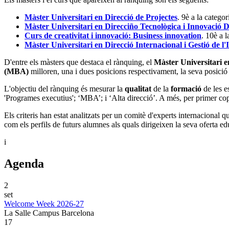
Màster Universitari en Direcció de Projectes
. 9è a la categor
Màster Universitari en Direcciño Tecnològica i Innovació D
Curs de creativitat i innovació: Business innovation
. 10è a 
Màster Universitari en Direcció Internacional i Gestió de 
D'entre els màsters que destaca el rànquing, el
Màster Universitari e
(MBA)
milloren, una i dues posicions respectivament, la seva posició 
L'objectiu del rànquing és mesurar la
qualitat
de la
formació
de les es
'Programes executius'; ‘MBA’; i ‘Alta direcció’. A més, per primer cop
Els criteris han estat analitzats per un comitè d'experts internacional 
com els perfils de futurs alumnes als quals dirigeixen la seva oferta ed
i
Agenda
2
set
Welcome Week 2026-27
La Salle Campus Barcelona
17