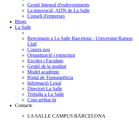
Gestió Integral d'esdeveniments
La innovació, ADN de La Salle
Consell d'empreses
Blogs
La Salle
Benvinguts a La Salle Barcelona - Universitat Ramon
Llull
Coneix-nos
Organització i estructura
Escoles i Facultats
Gestió de la qualitat
Model acadèmic
Portal de Transparència
Informació Legal
Directori La Salle
Treballa a La Salle
Com arribar-hi
Contacte
LA SALLE CAMPUS BARCELONA