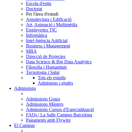
Escola d'estiu
Doctorat
Per l'àrea d'estudi
Arquitectura i Edificació
Art, Animació i Multimèdia
Enginyeries TIC
Informàtica
Intel·ligència Artificial
Business i Management
MBA
Direcció de Projectes
Data Science & Big Data Analytics
Filosofia i Humanitats
Tecnologia i Salut
Tots els estudis
Admisions i ajudes
Admissions
Admissions Graus
Admissions Màsters
Admissions Cursos d'Especialització
FAQs | La Salle Campus Barcelona
Pagaments amb Flywire
El Campus