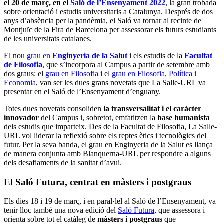
el 20 de març, en el
Saló de l’Ensenyament 2022
, la gran trobada
sobre orientació i estudis universitaris a Catalunya. Després de dos
anys d’absència per la pandèmia, el Saló va tornar al recinte de
Montjuïc de la Fira de Barcelona per assessorar els futurs estudiants
de les universitats catalanes.
El nou
grau en
Enginyeria de la Salut
i els estudis de la
Facultat
de Filosofia
, que s’incorpora al Campus a partir de setembre amb
dos graus: el
grau en Filosofia
i el
grau en Filosofia, Política i
Economia
, van ser les dues grans novetats que La Salle-URL va
presentar en el Saló de l’Ensenyament d’enguany.
Totes dues novetats consoliden
la transversalitat i el caràcter
innovador
del Campus i, sobretot, emfatitzen la
base humanista
dels estudis que imparteix. Des de la Facultat de Filosofia, La Salle-
URL vol liderar la reflexió sobre els reptes ètics i tecnològics del
futur. Per la seva banda, el grau en Enginyeria de la Salut es llança
de manera conjunta amb Blanquerna-URL per respondre a alguns
dels desafiaments de la sanitat d’avui.
El Saló Futura, centrat en màsters i postgraus
Els dies 18 i 19 de març, i en paral·lel al Saló de l’Ensenyament, va
tenir lloc també una nova edició del
Saló Futura
, que assessora i
orienta sobre tot el catàleg de
màsters i postgraus
que