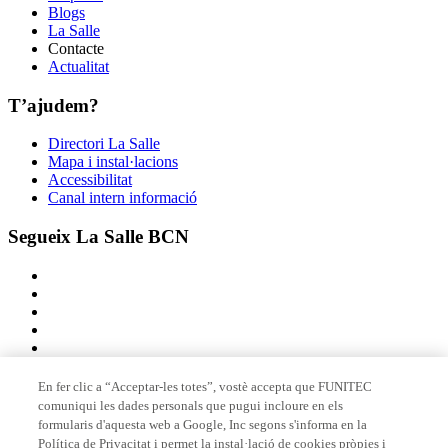
Blogs
La Salle
Contacte
Actualitat
T’ajudem?
Directori La Salle
Mapa i instal·lacions
Accessibilitat
Canal intern informació
Segueix La Salle BCN
En fer clic a “Acceptar-les totes”, vostè accepta que FUNITEC
comuniqui les dades personals que pugui incloure en els
Membre de
formularis d'aquesta web a Google, Inc segons s'informa en la
Política de Privacitat i permet la instal·lació de cookies pròpies i