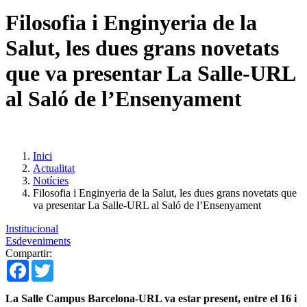
Filosofia i Enginyeria de la
Salut, les dues grans novetats
que va presentar La Salle-URL
al Saló de l’Ensenyament
Inici
Actualitat
Notícies
Filosofia i Enginyeria de la Salut, les dues grans novetats que
va presentar La Salle-URL al Saló de l’Ensenyament
Institucional
Esdeveniments
Compartir:
Facebook
Twitter
La Salle Campus Barcelona-URL va estar present, entre el 16 i