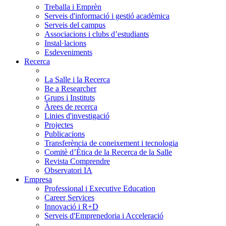
Treballa i Emprèn
Serveis d'informació i gestió acadèmica
Serveis del campus
Associacions i clubs d’estudiants
Instal·lacions
Esdeveniments
Recerca
La Salle i la Recerca
Be a Researcher
Grups i Instituts
Àrees de recerca
Linies d'investigació
Projectes
Publicacions
Transferència de coneixement i tecnologia
Comitè d’Ètica de la Recerca de la Salle
Revista Comprendre
Observatori IA
Empresa
Professional i Executive Education
Career Services
Innovació i R+D
Serveis d'Emprenedoria i Acceleració