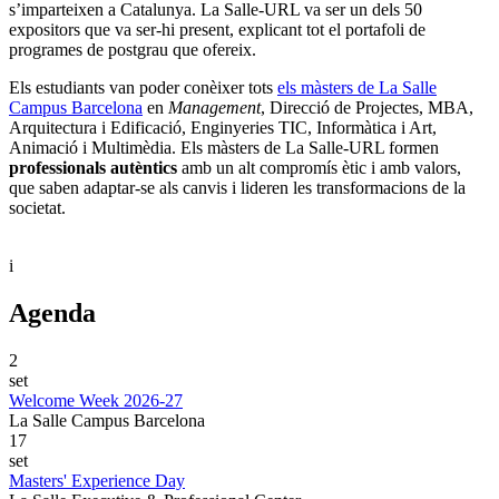
s’imparteixen a Catalunya. La Salle-URL va ser un dels 50
expositors que va ser-hi present, explicant tot el portafoli de
programes de postgrau que ofereix.
Els estudiants van poder conèixer tots
els màsters de La Salle
Campus Barcelona
en
Management
, Direcció de Projectes, MBA,
Arquitectura i Edificació, Enginyeries TIC, Informàtica i Art,
Animació i Multimèdia. Els màsters de La Salle-URL formen
professionals autèntics
amb un alt compromís ètic i amb valors,
que saben adaptar-se als canvis i lideren les transformacions de la
societat.
i
Agenda
2
set
Welcome Week 2026-27
La Salle Campus Barcelona
17
set
Masters' Experience Day