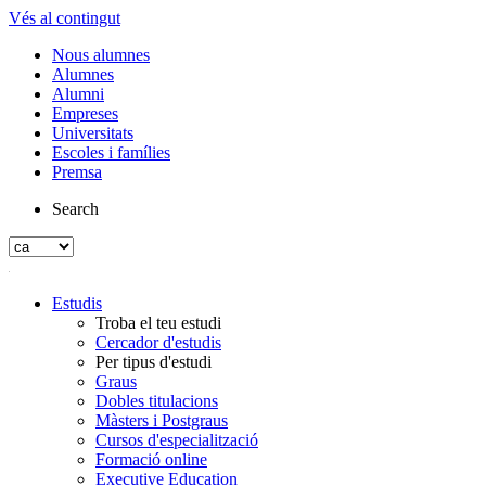
Vés al contingut
Nous alumnes
Alumnes
Alumni
Empreses
Universitats
Escoles i famílies
Premsa
Search
Estudis
Troba el teu estudi
Cercador d'estudis
Per tipus d'estudi
Graus
Dobles titulacions
Màsters i Postgraus
Cursos d'especialització
Formació online
Executive Education