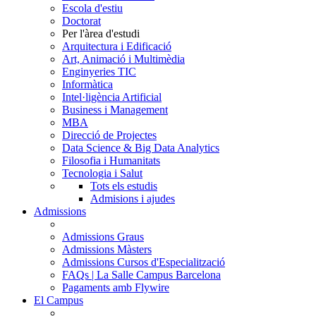
Escola d'estiu
Doctorat
Per l'àrea d'estudi
Arquitectura i Edificació
Art, Animació i Multimèdia
Enginyeries TIC
Informàtica
Intel·ligència Artificial
Business i Management
MBA
Direcció de Projectes
Data Science & Big Data Analytics
Filosofia i Humanitats
Tecnologia i Salut
Tots els estudis
Admisions i ajudes
Admissions
Admissions Graus
Admissions Màsters
Admissions Cursos d'Especialització
FAQs | La Salle Campus Barcelona
Pagaments amb Flywire
El Campus