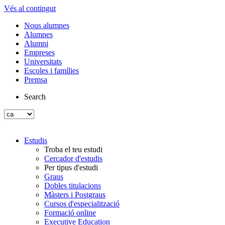
Vés al contingut
Nous alumnes
Alumnes
Alumni
Empreses
Universitats
Escoles i famílies
Premsa
Search
Estudis
Troba el teu estudi
Cercador d'estudis
Per tipus d'estudi
Graus
Dobles titulacions
Màsters i Postgraus
Cursos d'especialització
Formació online
Executive Education