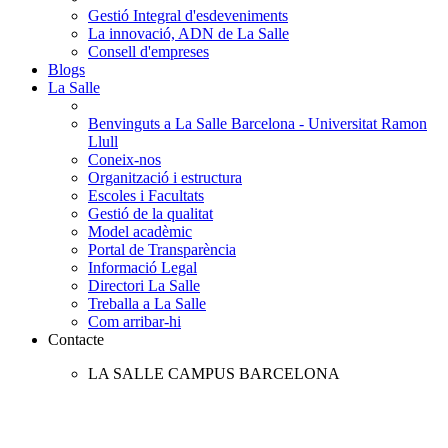
Gestió Integral d'esdeveniments
La innovació, ADN de La Salle
Consell d'empreses
Blogs
La Salle
Benvinguts a La Salle Barcelona - Universitat Ramon
Llull
Coneix-nos
Organització i estructura
Escoles i Facultats
Gestió de la qualitat
Model acadèmic
Portal de Transparència
Informació Legal
Directori La Salle
Treballa a La Salle
Com arribar-hi
Contacte
LA SALLE CAMPUS BARCELONA