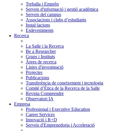
Treballa i Emprèn
Serveis d'informació i gestió acadèmica
Serveis del campus
Associacions i clubs d’estudiants
Instal·lacions
Esdeveniments
Recerca
La Salle i la Recerca
Be a Researcher
Grups i Instituts
Àrees de recerca
Linies d'investigació
Projectes
Publicacions
Transferència de coneixement i tecnologia
Comitè d’Ètica de la Recerca de la Salle
Revista Comprendre
Observatori IA
Empresa
Professional i Executive Education
Career Services
Innovació i R+D
Serveis d'Emprenedoria i Acceleració