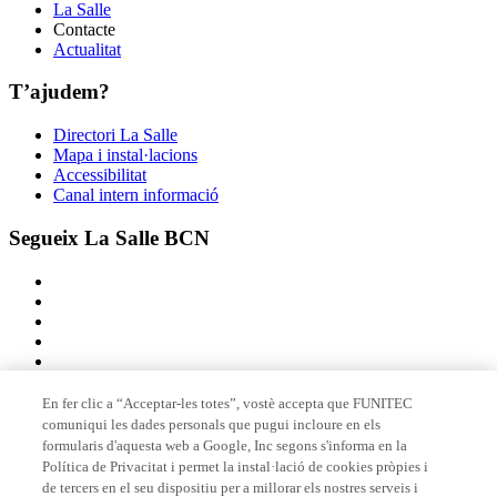
La Salle
Contacte
Actualitat
T’ajudem?
Directori La Salle
Mapa i instal·lacions
Accessibilitat
Canal intern informació
Segueix La Salle BCN
En fer clic a “Acceptar-les totes”, vostè accepta que FUNITEC
comuniqui les dades personals que pugui incloure en els
Membre de
formularis d'aquesta web a Google, Inc segons s'informa en la
Política de Privacitat i permet la instal·lació de cookies pròpies i
de tercers en el seu dispositiu per a millorar els nostres serveis i