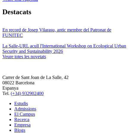
Destacats
En record de Josep Vilarasu, antic membre del Patronat de
FUNITEC
La Salle-URL acull l'International Workshop on Ecological Urban
Security and Sustainability 2026
Veure totes les novetats
Carrer de Sant Joan de La Salle, 42
08022 Barcelona
Espanya
Tel.
(+34) 932902400
Estudis
Admissions
El Campus
Recerca
Empresa
Blogs