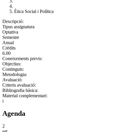
Ètica Social i Política
Descripció:
Tipus assignatura
Optativa
Semestre
Anual
Crèdits
6.00
Coneixements previs:
Objectius:
Continguts:
Metodologia:
Avaluació:
Criteris avaluació:
Bibliografia bàsica:
Material complementari:
i
Agenda
2
set