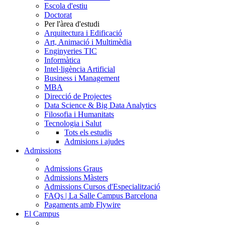
Escola d'estiu
Doctorat
Per l'àrea d'estudi
Arquitectura i Edificació
Art, Animació i Multimèdia
Enginyeries TIC
Informàtica
Intel·ligència Artificial
Business i Management
MBA
Direcció de Projectes
Data Science & Big Data Analytics
Filosofia i Humanitats
Tecnologia i Salut
Tots els estudis
Admisions i ajudes
Admissions
Admissions Graus
Admissions Màsters
Admissions Cursos d'Especialització
FAQs | La Salle Campus Barcelona
Pagaments amb Flywire
El Campus