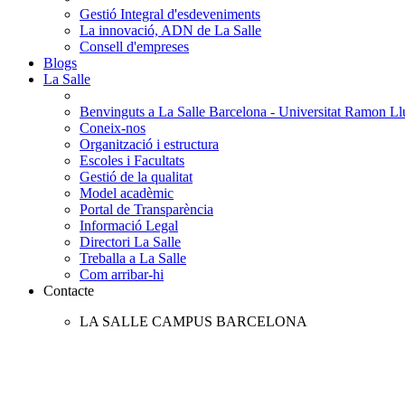
Gestió Integral d'esdeveniments
La innovació, ADN de La Salle
Consell d'empreses
Blogs
La Salle
Benvinguts a La Salle Barcelona - Universitat Ramon Llu
Coneix-nos
Organització i estructura
Escoles i Facultats
Gestió de la qualitat
Model acadèmic
Portal de Transparència
Informació Legal
Directori La Salle
Treballa a La Salle
Com arribar-hi
Contacte
LA SALLE CAMPUS BARCELONA