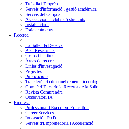
Treballa i Emprèn
Serveis d'informació i gestió acadèmica
Serveis del campus
Associacions i clubs d’estudiants
Instal·lacions
Esdeveniments
Recerca
La Salle i la Recerca
Be a Researcher
Grups i Instituts
Àrees de recerca
Linies d'investigació
Projectes
Publicacions
Transferència de coneixement i tecnologia
Comitè d’Ètica de la Recerca de la Salle
Revista Comprendre
Observatori IA
Empresa
Professional i Executive Education
Career Services
Innovació i R+D
Serveis d'Emprenedoria i Acceleració