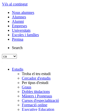
Vés al contingut
Nous alumnes
Alumnes
Alumni
Empreses
Universitats
Escoles i famílies
Premsa
Search
Estudis
Troba el teu estudi
Cercador d'estudis
Per tipus d'estudi
Graus
Dobles titulacions
Màsters i Postgraus
Cursos d'especialització
Formació online
Executive Education