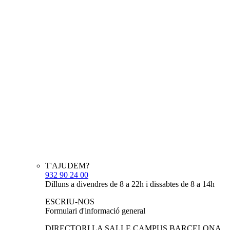
T'AJUDEM?
932 90 24 00
Dilluns a divendres de 8 a 22h i dissabtes de 8 a 14h
ESCRIU-NOS
Formulari d'informació general
DIRECTORI LA SALLE CAMPUS BARCELONA