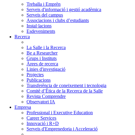
Treballa i Emprèn
Serveis d'informació i gestió acadèmica
Serveis del campus
Associacions i clubs d’estudiants
Instal·lacions
Esdeveniments
Recerca
La Salle i la Recerca
Be a Researcher
Grups i Instituts
Àrees de recerca
Linies d'investigació
Projectes
Publicacions
Transferència de coneixement i tecnologia
Comitè d’Ètica de la Recerca de la Salle
Revista Comprendre
Observatori IA
Empresa
Professional i Executive Education
Career Services
Innovació i R+D
Serveis d'Emprenedoria i Acceleració