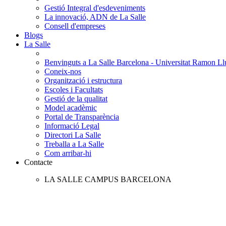
Gestió Integral d'esdeveniments
La innovació, ADN de La Salle
Consell d'empreses
Blogs
La Salle
Benvinguts a La Salle Barcelona - Universitat Ramon Llu
Coneix-nos
Organització i estructura
Escoles i Facultats
Gestió de la qualitat
Model acadèmic
Portal de Transparència
Informació Legal
Directori La Salle
Treballa a La Salle
Com arribar-hi
Contacte
LA SALLE CAMPUS BARCELONA