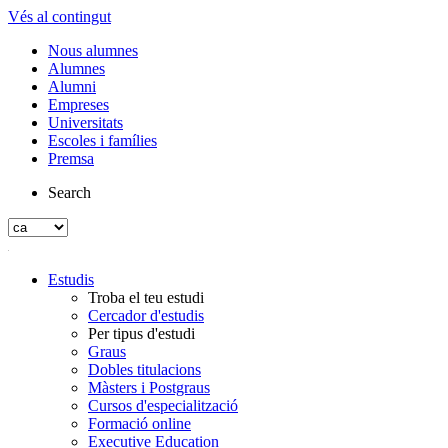
Vés al contingut
Nous alumnes
Alumnes
Alumni
Empreses
Universitats
Escoles i famílies
Premsa
Search
Estudis
Troba el teu estudi
Cercador d'estudis
Per tipus d'estudi
Graus
Dobles titulacions
Màsters i Postgraus
Cursos d'especialització
Formació online
Executive Education