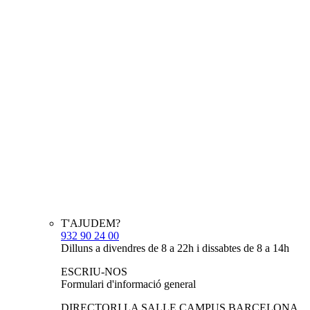
T'AJUDEM?
932 90 24 00
Dilluns a divendres de 8 a 22h i dissabtes de 8 a 14h
ESCRIU-NOS
Formulari d'informació general
DIRECTORI LA SALLE CAMPUS BARCELONA