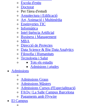
Escola d'estiu
Doctorat
Per l'àrea d'estudi
Arquitectura i Edificació
Art, Animació i Multimèdia
Enginyeries TIC
Informàtica
Intel·ligència Artificial
Business i Management
MBA
Direcció de Projectes
Data Science & Big Data Analytics
Filosofia i Humanitats
Tecnologia i Salut
Tots els estudis
Admisions i ajudes
Admissions
Admissions Graus
Admissions Màsters
Admissions Cursos d'Especialització
FAQs | La Salle Campus Barcelona
Pagaments amb Flywire
El Campus