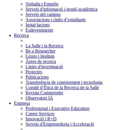
Treballa i Emprèn
Serveis d'informació i gestió acadèmica
Serveis del campus
Associacions i clubs d’estudiants
Instal·lacions
Esdeveniments
Recerca
La Salle i la Recerca
Be a Researcher
Grups i Instituts
Àrees de recerca
Linies d'investigació
Projectes
Publicacions
Transferència de coneixement i tecnologia
Comitè d’Ètica de la Recerca de la Salle
Revista Comprendre
Observatori IA
Empresa
Professional i Executive Education
Career Services
Innovació i R+D
Serveis d'Emprenedoria i Acceleració