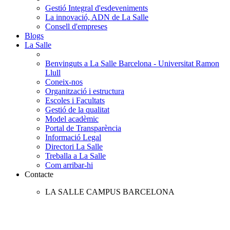
Gestió Integral d'esdeveniments
La innovació, ADN de La Salle
Consell d'empreses
Blogs
La Salle
Benvinguts a La Salle Barcelona - Universitat Ramon
Llull
Coneix-nos
Organització i estructura
Escoles i Facultats
Gestió de la qualitat
Model acadèmic
Portal de Transparència
Informació Legal
Directori La Salle
Treballa a La Salle
Com arribar-hi
Contacte
LA SALLE CAMPUS BARCELONA