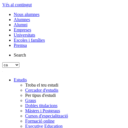
Vés al contingut
Nous alumnes
Alumnes
Alumni
Empreses
Universitats
Escoles i famílies
Premsa
Search
Estudis
Troba el teu estudi
Cercador d'estudis
Per tipus d'estudi
Graus
Dobles titulacions
Màsters i Postgraus
Cursos d'especialització
Formació online
Executive Education