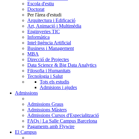
Escola d'estiu
Doctorat
Per l'àrea d'estudi
Arquitectura i Edificació
Art, Animació i Multimèdia
Enginyeries TIC
Informàtica
Intel·ligència Artificial
Business i Management
MBA
Direcció de Projectes
Data Science & Big Data Analytics
Filosofia i Humanitats
Tecnologia i Salut
Tots els estudis
Admisions i ajudes
Admissions
Admissions Graus
Admissions Màsters
Admissions Cursos d'Especialització
FAQs | La Salle Campus Barcelona
Pagaments amb Flywire
El Campus