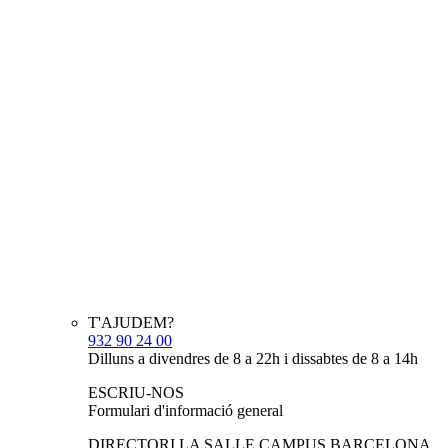
T'AJUDEM?
932 90 24 00
Dilluns a divendres de 8 a 22h i dissabtes de 8 a 14h
ESCRIU-NOS
Formulari d'informació general
DIRECTORI LA SALLE CAMPUS BARCELONA