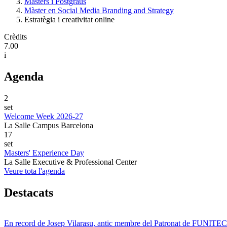
Màsters i Postgraus
Màster en Social Media Branding and Strategy
Estratègia i creativitat online
Crèdits
7.00
i
Agenda
2
set
Welcome Week 2026-27
La Salle Campus Barcelona
17
set
Masters' Experience Day
La Salle Executive & Professional Center
Veure tota l'agenda
Destacats
En record de Josep Vilarasu, antic membre del Patronat de FUNITEC