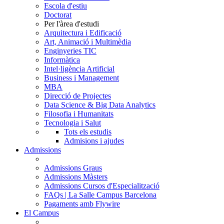
Escola d'estiu
Doctorat
Per l'àrea d'estudi
Arquitectura i Edificació
Art, Animació i Multimèdia
Enginyeries TIC
Informàtica
Intel·ligència Artificial
Business i Management
MBA
Direcció de Projectes
Data Science & Big Data Analytics
Filosofia i Humanitats
Tecnologia i Salut
Tots els estudis
Admisions i ajudes
Admissions
Admissions Graus
Admissions Màsters
Admissions Cursos d'Especialització
FAQs | La Salle Campus Barcelona
Pagaments amb Flywire
El Campus