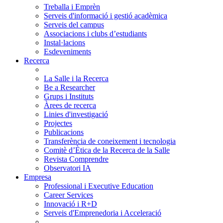
Treballa i Emprèn
Serveis d'informació i gestió acadèmica
Serveis del campus
Associacions i clubs d’estudiants
Instal·lacions
Esdeveniments
Recerca
La Salle i la Recerca
Be a Researcher
Grups i Instituts
Àrees de recerca
Linies d'investigació
Projectes
Publicacions
Transferència de coneixement i tecnologia
Comitè d’Ètica de la Recerca de la Salle
Revista Comprendre
Observatori IA
Empresa
Professional i Executive Education
Career Services
Innovació i R+D
Serveis d'Emprenedoria i Acceleració