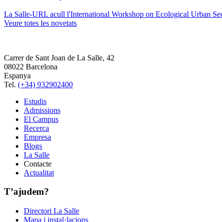
La Salle-URL acull l'International Workshop on Ecological Urban Sec
Veure totes les novetats
Carrer de Sant Joan de La Salle, 42
08022 Barcelona
Espanya
Tel.
(+34) 932902400
Estudis
Admissions
El Campus
Recerca
Empresa
Blogs
La Salle
Contacte
Actualitat
T’ajudem?
Directori La Salle
Mapa i instal·lacions