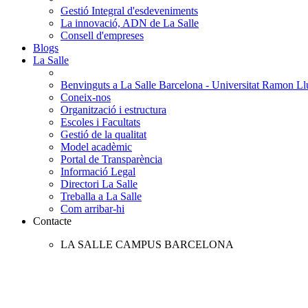
Gestió Integral d'esdeveniments
La innovació, ADN de La Salle
Consell d'empreses
Blogs
La Salle
Benvinguts a La Salle Barcelona - Universitat Ramon Llu
Coneix-nos
Organització i estructura
Escoles i Facultats
Gestió de la qualitat
Model acadèmic
Portal de Transparència
Informació Legal
Directori La Salle
Treballa a La Salle
Com arribar-hi
Contacte
LA SALLE CAMPUS BARCELONA