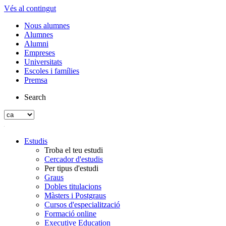
Vés al contingut
Nous alumnes
Alumnes
Alumni
Empreses
Universitats
Escoles i famílies
Premsa
Search
Estudis
Troba el teu estudi
Cercador d'estudis
Per tipus d'estudi
Graus
Dobles titulacions
Màsters i Postgraus
Cursos d'especialització
Formació online
Executive Education