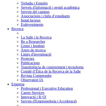
Treballa i Emprèn
Serveis d'informació i gestió acadèmica
Serveis del campus
Associacions i clubs d’estudiants
Instal·lacions
Esdeveniments
Recerca
La Salle i la Recerca
Be a Researcher
Grups i Instituts
Àrees de recerca
Linies d'investigació
Projectes
Publicacions
Transferència de coneixement i tecnologia
Comitè d’Ètica de la Recerca de la Salle
Revista Comprendre
Observatori IA
Empresa
Professional i Executive Education
Career Services
Innovació i R+D
Serveis d'Emprenedoria i Acceleració