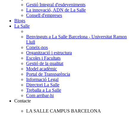
Gestió Integral d'esdeveniments
La innovació, ADN de La Salle
Consell d'empreses
Blogs
La Salle
Benvinguts a La Salle Barcelona - Universitat Ramon
Llull
Coneix-nos
Organització i estructura
Escoles i Facultats
Gestió de la qualitat
Model acadèmic
Portal de Transparència
Informació Legal
Directori La Salle
Treballa a La Salle
Com arribar-hi
Contacte
LA SALLE CAMPUS BARCELONA