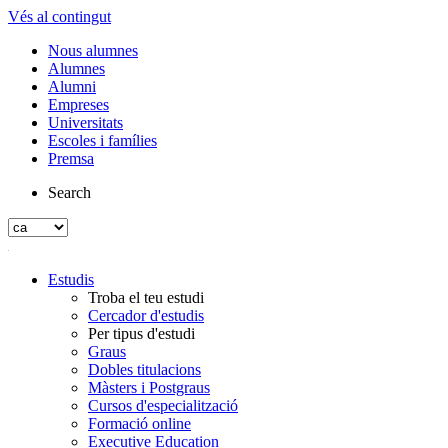
Vés al contingut
Nous alumnes
Alumnes
Alumni
Empreses
Universitats
Escoles i famílies
Premsa
Search
Estudis
Troba el teu estudi
Cercador d'estudis
Per tipus d'estudi
Graus
Dobles titulacions
Màsters i Postgraus
Cursos d'especialització
Formació online
Executive Education