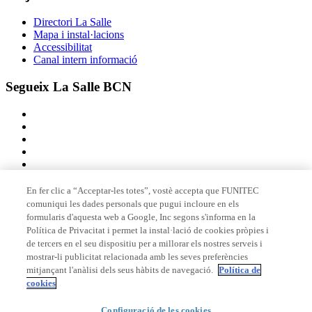
Directori La Salle
Mapa i instal·lacions
Accessibilitat
Canal intern informació
Segueix La Salle BCN
En fer clic a “Acceptar-les totes”, vostè accepta que FUNITEC
comuniqui les dades personals que pugui incloure en els
Membre de
formularis d'aquesta web a Google, Inc segons s'informa en la
Política de Privacitat i permet la instal·lació de cookies pròpies i
de tercers en el seu dispositiu per a millorar els nostres serveis i
mostrar-li publicitat relacionada amb les seves preferències
Acreditacions
mitjançant l'anàlisi dels seus hàbits de navegació.
Política de
cookies
Configuració de les cookies
© 2026 La Salle Campus Barcelona - URL |
Avís legal
|
Política de