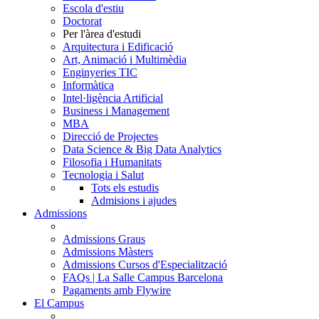
Escola d'estiu
Doctorat
Per l'àrea d'estudi
Arquitectura i Edificació
Art, Animació i Multimèdia
Enginyeries TIC
Informàtica
Intel·ligència Artificial
Business i Management
MBA
Direcció de Projectes
Data Science & Big Data Analytics
Filosofia i Humanitats
Tecnologia i Salut
Tots els estudis
Admisions i ajudes
Admissions
Admissions Graus
Admissions Màsters
Admissions Cursos d'Especialització
FAQs | La Salle Campus Barcelona
Pagaments amb Flywire
El Campus