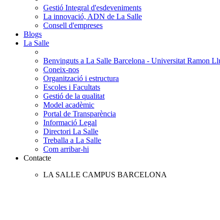
Gestió Integral d'esdeveniments
La innovació, ADN de La Salle
Consell d'empreses
Blogs
La Salle
Benvinguts a La Salle Barcelona - Universitat Ramon Llu
Coneix-nos
Organització i estructura
Escoles i Facultats
Gestió de la qualitat
Model acadèmic
Portal de Transparència
Informació Legal
Directori La Salle
Treballa a La Salle
Com arribar-hi
Contacte
LA SALLE CAMPUS BARCELONA