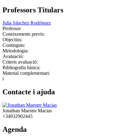
Professors Titulars
Julia Sánchez Rodríguez
Professor
Coneixements previs:
Objectius:
Continguts:
Metodologia:
Avaluació:
Criteris avaluació:
Bibliografia bàsica:
Material complementari:
i
Contacte i ajuda
Jonathan Maestre Macias
+34932902445
Agenda