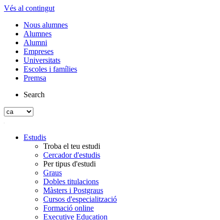
Vés al contingut
Nous alumnes
Alumnes
Alumni
Empreses
Universitats
Escoles i famílies
Premsa
Search
Estudis
Troba el teu estudi
Cercador d'estudis
Per tipus d'estudi
Graus
Dobles titulacions
Màsters i Postgraus
Cursos d'especialització
Formació online
Executive Education