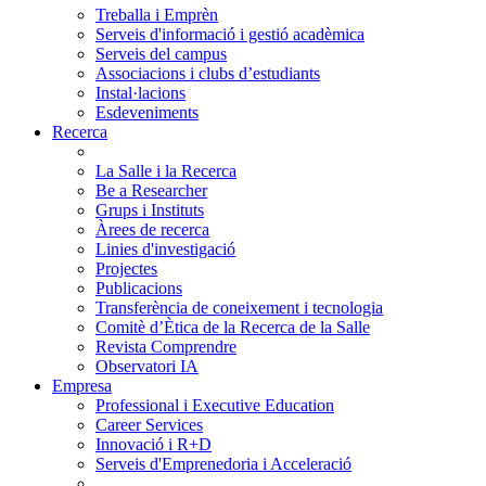
Treballa i Emprèn
Serveis d'informació i gestió acadèmica
Serveis del campus
Associacions i clubs d’estudiants
Instal·lacions
Esdeveniments
Recerca
La Salle i la Recerca
Be a Researcher
Grups i Instituts
Àrees de recerca
Linies d'investigació
Projectes
Publicacions
Transferència de coneixement i tecnologia
Comitè d’Ètica de la Recerca de la Salle
Revista Comprendre
Observatori IA
Empresa
Professional i Executive Education
Career Services
Innovació i R+D
Serveis d'Emprenedoria i Acceleració