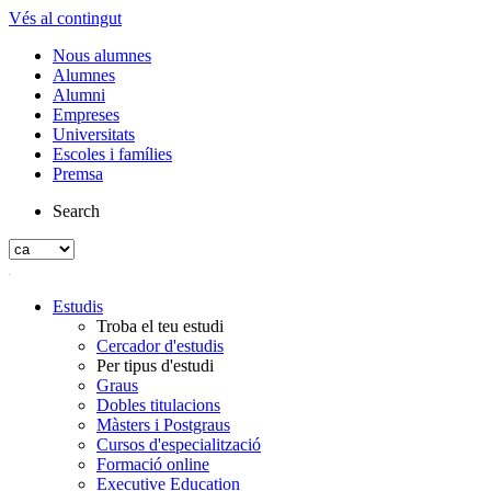
Vés al contingut
Nous alumnes
Alumnes
Alumni
Empreses
Universitats
Escoles i famílies
Premsa
Search
Estudis
Troba el teu estudi
Cercador d'estudis
Per tipus d'estudi
Graus
Dobles titulacions
Màsters i Postgraus
Cursos d'especialització
Formació online
Executive Education