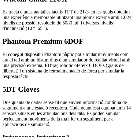
Es tracta d'unes pantalles tàctils TFT de 21-3''en les quals obtenim
una experiència memorable utilitzant una ploma externa amb 1.024
nivells de pressió, resolució de 5080 lpi, i diversos nivells
d'inclinació (10 º -65 º).
Phantom Premium 6DOF
El conegut dispositiu Phantom hàptic pot simular moviments com
ara el tall amb un bisturí dins d'un simulador de realitat virtual amb
una precisió extrema. El braç robòtic ofereix 6 DOFs (graus de
llibertat) i un sistema de retroalimentació de força per simular la
resposta tàctil.
5DT Gloves
Dos guants de dades sense fil que envien informació contínua de
seguiment a una estació receptora. Cada guant està equipat amb 14
sensors situats en les articulacions dels dits. Es poden simular
perfectament moviments de la mà i fer un seguiment per a
aplicacions de simulació.