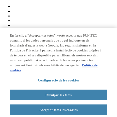
En fer clic a “Acceptar-les totes”, vostè accepta que FUNITEC
comuniqui les dades personals que pugui incloure en els
Membre de
formularis d'aquesta web a Google, Inc segons s'informa en la
Política de Privacitat i permet la instal·lació de cookies pròpies i
de tercers en el seu dispositiu per a millorar els nostres serveis i
mostrar-li publicitat relacionada amb les seves preferències
Acreditacions
mitjançant l'anàlisi dels seus hàbits de navegació.
Política de
cookies
© 2026 La Salle Campus Barcelona - URL |
Avís legal
|
Política de
Configuració de les cookies
privacitat
|
Política de cookies
Formulari de cerca
Rebutjar-les totes
Acceptar totes les cookies