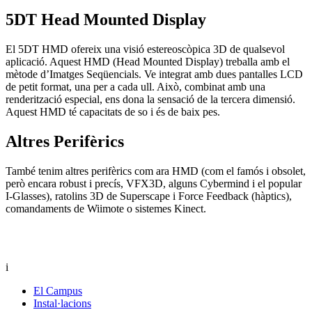
5DT Head Mounted Display
El 5DT HMD ofereix una visió estereoscòpica 3D de qualsevol
aplicació. Aquest HMD (Head Mounted Display) treballa amb el
mètode d’Imatges Seqüencials. Ve integrat amb dues pantalles LCD
de petit format, una per a cada ull. Això, combinat amb una
renderització especial, ens dona la sensació de la tercera dimensió.
Aquest HMD té capacitats de so i és de baix pes.
Altres Perifèrics
També tenim altres perifèrics com ara HMD (com el famós i obsolet,
però encara robust i precís, VFX3D, alguns Cybermind i el popular
I-Glasses), ratolins 3D de Superscape i Force Feedback (hàptics),
comandaments de Wiimote o sistemes Kinect.
i
El Campus
Instal·lacions