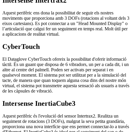
Intersense Intertrax2
Aquest perifèric ens dona la possibilitat de seguir els nostres
moviments que proporciona amb 3 DOFs (rotacions al voltant dels 3
eixos cartesians). Es pot connectar a un "Head Mounted Display" o
l’articulació que calgui fer un seguiment en temps real. Molt útil per
a aplicacions de realitat virtual.
CyberTouch
El Dataglove CyberTouch ofereix la possibilitat d'oferir informació
tàctil. És un guant que disposa de 6 vibradors, un per a cada dit, i un
altre al centre del palmell. Poden ser activats per separat i en
qualsevol moment. El sistema pot ser utilitzat per a la simulació del
tacte, de manera que quan toquem alguna cosa dins del nostre món
virtual, el sistema pot transmetre aquesta sensació als usuaris a través
de les càpsules de vibració.
Intersense InertiaCube3
Aquest perifèric és l'evolució del sensor Intertrax2. Realitza un
seguiment de rotacions (3 DOFs), malgrat la seva petita grandària,
proporciona una nova interfície que ens permet connectar-lo a través
d'Ethernet. El InertiaCube3 és ideal per al seguiment del cap o de