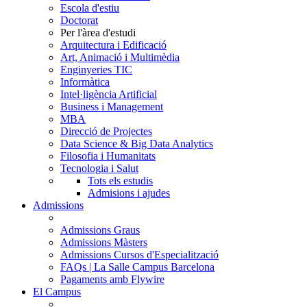
Escola d'estiu
Doctorat
Per l'àrea d'estudi
Arquitectura i Edificació
Art, Animació i Multimèdia
Enginyeries TIC
Informàtica
Intel·ligència Artificial
Business i Management
MBA
Direcció de Projectes
Data Science & Big Data Analytics
Filosofia i Humanitats
Tecnologia i Salut
Tots els estudis
Admisions i ajudes
Admissions
Admissions Graus
Admissions Màsters
Admissions Cursos d'Especialització
FAQs | La Salle Campus Barcelona
Pagaments amb Flywire
El Campus