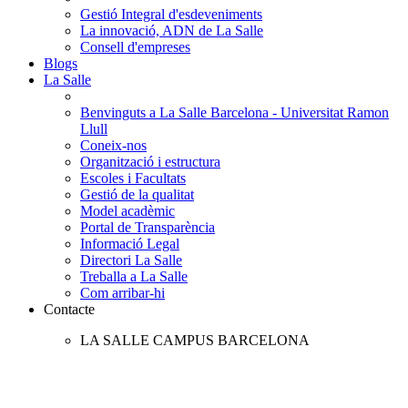
Gestió Integral d'esdeveniments
La innovació, ADN de La Salle
Consell d'empreses
Blogs
La Salle
Benvinguts a La Salle Barcelona - Universitat Ramon
Llull
Coneix-nos
Organització i estructura
Escoles i Facultats
Gestió de la qualitat
Model acadèmic
Portal de Transparència
Informació Legal
Directori La Salle
Treballa a La Salle
Com arribar-hi
Contacte
LA SALLE CAMPUS BARCELONA