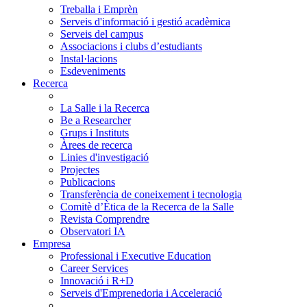
Treballa i Emprèn
Serveis d'informació i gestió acadèmica
Serveis del campus
Associacions i clubs d’estudiants
Instal·lacions
Esdeveniments
Recerca
La Salle i la Recerca
Be a Researcher
Grups i Instituts
Àrees de recerca
Linies d'investigació
Projectes
Publicacions
Transferència de coneixement i tecnologia
Comitè d’Ètica de la Recerca de la Salle
Revista Comprendre
Observatori IA
Empresa
Professional i Executive Education
Career Services
Innovació i R+D
Serveis d'Emprenedoria i Acceleració