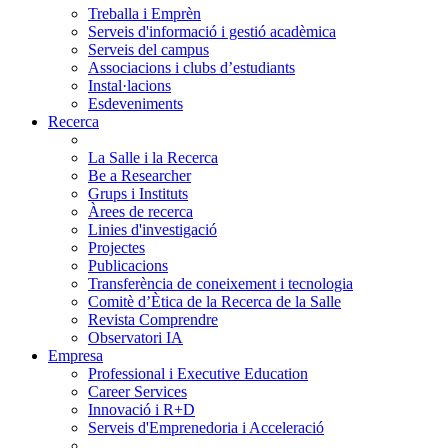
Treballa i Emprèn
Serveis d'informació i gestió acadèmica
Serveis del campus
Associacions i clubs d’estudiants
Instal·lacions
Esdeveniments
Recerca
La Salle i la Recerca
Be a Researcher
Grups i Instituts
Àrees de recerca
Linies d'investigació
Projectes
Publicacions
Transferència de coneixement i tecnologia
Comitè d’Ètica de la Recerca de la Salle
Revista Comprendre
Observatori IA
Empresa
Professional i Executive Education
Career Services
Innovació i R+D
Serveis d'Emprenedoria i Acceleració