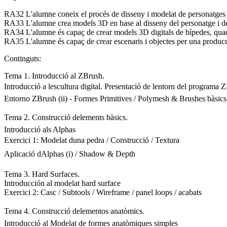
RA32 L'alumne coneix el procés de disseny i modelat de personatges
RA33 L'alumne crea models 3D en base al disseny del personatge i d
RA34 L'alumne és capaç de crear models 3D digitals de bípedes, quadr
RA35 L'alumne és capaç de crear escenaris i objectes per una producci
Continguts:
Tema 1. Introducció al ZBrush.
Introducció a lescultura digital. Presentació de lentorn del programa Z
Entorno ZBrush (ii) - Formes Primitives / Polymesh & Brushes bàsics
Tema 2. Construcció delements bàsics.
Introducció als Alphas
Exercici 1: Modelat duna pedra / Construcció / Textura
Aplicació dAlphas (i) / Shadow & Depth
Tema 3. Hard Surfaces.
Introducción al modelat hard surface
Exercici 2: Casc / Subtools / Wireframe / panel loops / acabats
Tema 4. Construcció delementos anatòmics.
Introducció al Modelat de formes anatòmiques simples