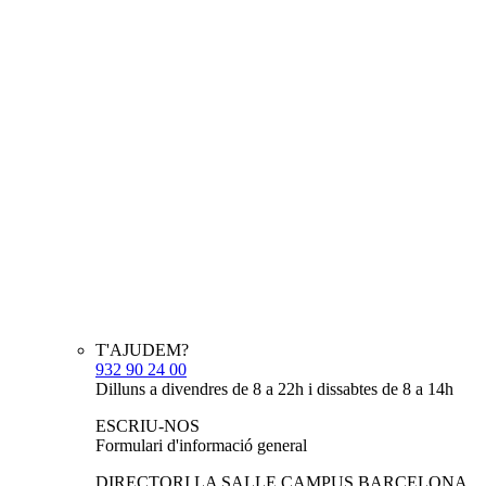
T'AJUDEM?
932 90 24 00
Dilluns a divendres de 8 a 22h i dissabtes de 8 a 14h
ESCRIU-NOS
Formulari d'informació general
DIRECTORI LA SALLE CAMPUS BARCELONA