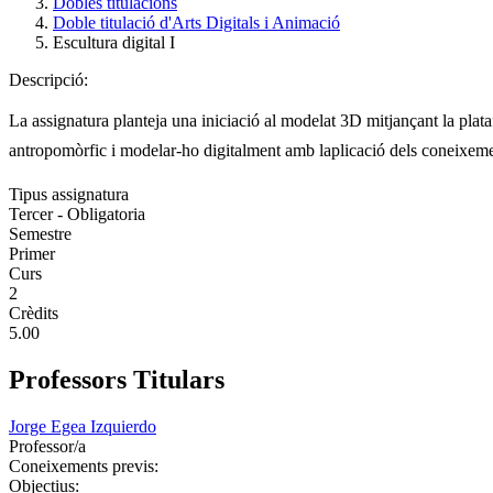
Dobles titulacions
Doble titulació d'Arts Digitals i Animació
Escultura digital I
Descripció:
La assignatura planteja una iniciació al modelat 3D mitjançant la plata
antropomòrfic i modelar-ho digitalment amb laplicació dels coneixeme
Tipus assignatura
Tercer - Obligatoria
Semestre
Primer
Curs
2
Crèdits
5.00
Professors Titulars
Jorge Egea Izquierdo
Professor/a
Coneixements previs:
Objectius: