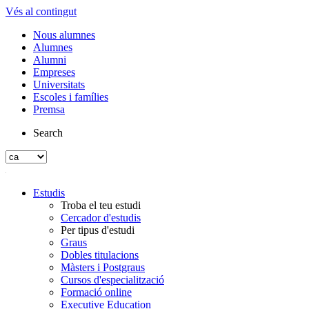
Vés al contingut
Nous alumnes
Alumnes
Alumni
Empreses
Universitats
Escoles i famílies
Premsa
Search
Estudis
Troba el teu estudi
Cercador d'estudis
Per tipus d'estudi
Graus
Dobles titulacions
Màsters i Postgraus
Cursos d'especialització
Formació online
Executive Education