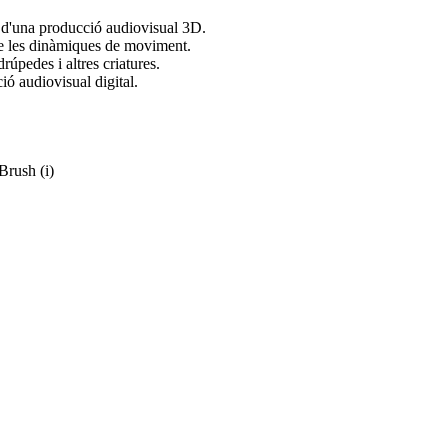
 d'una producció audiovisual 3D.
e les dinàmiques de moviment.
úpedes i altres criatures.
ó audiovisual digital.
Brush (i)