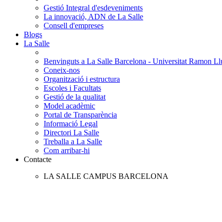
Gestió Integral d'esdeveniments
La innovació, ADN de La Salle
Consell d'empreses
Blogs
La Salle
Benvinguts a La Salle Barcelona - Universitat Ramon Llu
Coneix-nos
Organització i estructura
Escoles i Facultats
Gestió de la qualitat
Model acadèmic
Portal de Transparència
Informació Legal
Directori La Salle
Treballa a La Salle
Com arribar-hi
Contacte
LA SALLE CAMPUS BARCELONA