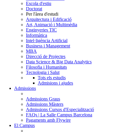
Escola d'estiu
Doctorat
Per l'àrea d'estudi
Arquitectura i Edificació
Art, Animació i Multimèdia
Enginyeries TIC
Informàtica
Intel·ligència Artificial
Business i Management
MBA
Direcció de Projectes
Data Science & Big Data Analytics
Filosofia i Humanitats
Tecnologia i Salut
Tots els estudis
Admisions i ajudes
Admissions
Admissions Graus
Admissions Màsters
Admissions Cursos d'Especialització
FAQs | La Salle Campus Barcelona
Pagaments amb Flywire
El Campus