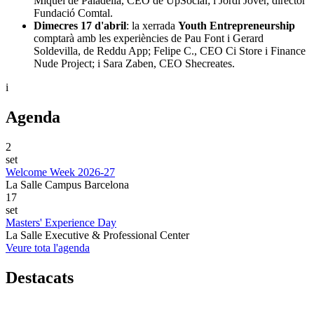
Miquel de Paladella, CEO de UpSocial; i Jordi Jover, director
Fundació Comtal.
Dimecres 17 d'abril
: la xerrada
Youth Entrepreneurship
comptarà amb les experiències de Pau Font i Gerard
Soldevilla, de Reddu App; Felipe C., CEO Ci Store i Finance
Nude Project; i Sara Zaben, CEO Shecreates.
i
Agenda
2
set
Welcome Week 2026-27
La Salle Campus Barcelona
17
set
Masters' Experience Day
La Salle Executive & Professional Center
Veure tota l'agenda
Destacats