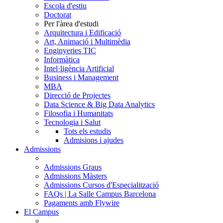
Escola d'estiu
Doctorat
Per l'àrea d'estudi
Arquitectura i Edificació
Art, Animació i Multimèdia
Enginyeries TIC
Informàtica
Intel·ligència Artificial
Business i Management
MBA
Direcció de Projectes
Data Science & Big Data Analytics
Filosofia i Humanitats
Tecnologia i Salut
Tots els estudis
Admisions i ajudes
Admissions
Admissions Graus
Admissions Màsters
Admissions Cursos d'Especialització
FAQs | La Salle Campus Barcelona
Pagaments amb Flywire
El Campus