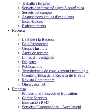
Treballa i Emprèn
Serveis d'informació i gestió acadèmica
Serveis del campus
Associacions i clubs d’estudiants
Instal·lacions
Esdeveniments
Recerca
La Salle i la Recerca
Be a Researcher
Grups i Instituts
Àrees de recerca
Linies d'investigació
Projectes
Publicacions
Transferència de coneixement i tecnologia
Comitè d’Ètica de la Recerca de la Salle
Revista Comprendre
Observatori IA
Empresa
Professional i Executive Education
Career Services
Innovació i R+D
Serveis d'Emprenedoria i Acceleració