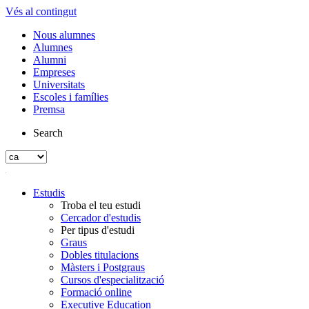
Vés al contingut
Nous alumnes
Alumnes
Alumni
Empreses
Universitats
Escoles i famílies
Premsa
Search
Estudis
Troba el teu estudi
Cercador d'estudis
Per tipus d'estudi
Graus
Dobles titulacions
Màsters i Postgraus
Cursos d'especialització
Formació online
Executive Education