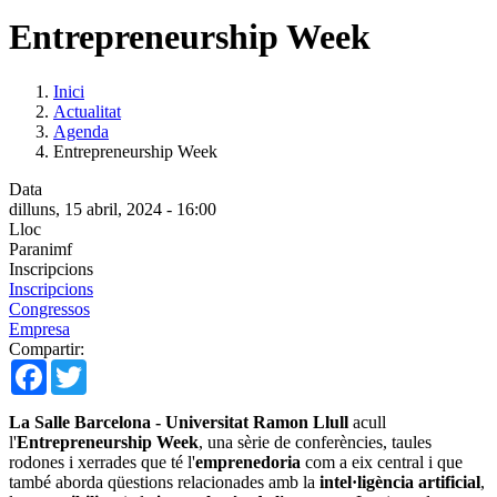
Entrepreneurship Week
Inici
Actualitat
Agenda
Entrepreneurship Week
Data
dilluns, 15 abril, 2024 - 16:00
Lloc
Paranimf
Inscripcions
Inscripcions
Congressos
Empresa
Compartir:
Facebook
Twitter
La Salle Barcelona - Universitat Ramon Llull
acull
l'
Entrepreneurship Week
, una sèrie de conferències, taules
rodones i xerrades que té l'
emprenedoria
com a eix central i que
també aborda qüestions relacionades amb la
intel·ligència artificial
,