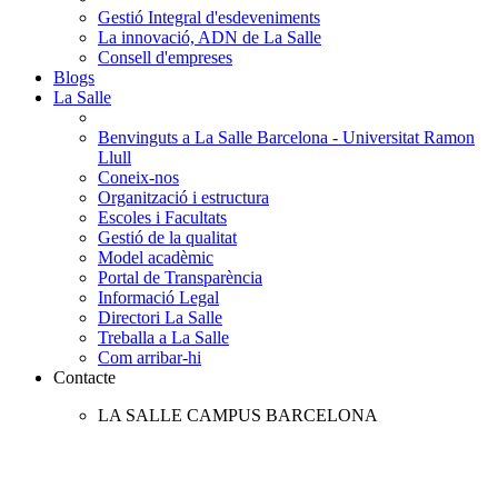
Gestió Integral d'esdeveniments
La innovació, ADN de La Salle
Consell d'empreses
Blogs
La Salle
Benvinguts a La Salle Barcelona - Universitat Ramon
Llull
Coneix-nos
Organització i estructura
Escoles i Facultats
Gestió de la qualitat
Model acadèmic
Portal de Transparència
Informació Legal
Directori La Salle
Treballa a La Salle
Com arribar-hi
Contacte
LA SALLE CAMPUS BARCELONA