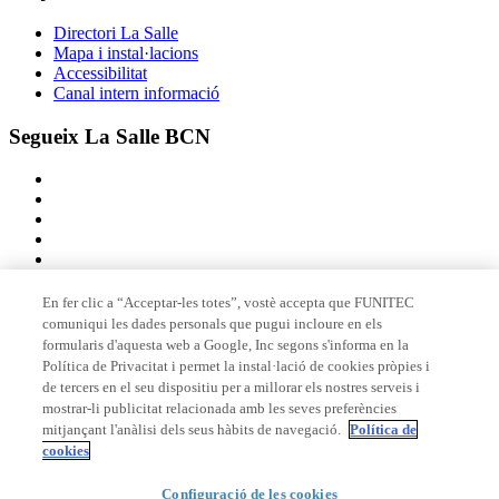
Directori La Salle
Mapa i instal·lacions
Accessibilitat
Canal intern informació
Segueix La Salle BCN
En fer clic a “Acceptar-les totes”, vostè accepta que FUNITEC
comuniqui les dades personals que pugui incloure en els
Membre de
formularis d'aquesta web a Google, Inc segons s'informa en la
Política de Privacitat i permet la instal·lació de cookies pròpies i
de tercers en el seu dispositiu per a millorar els nostres serveis i
mostrar-li publicitat relacionada amb les seves preferències
Acreditacions
mitjançant l'anàlisi dels seus hàbits de navegació.
Política de
cookies
Configuració de les cookies
© 2026 La Salle Campus Barcelona - URL |
Avís legal
|
Política de