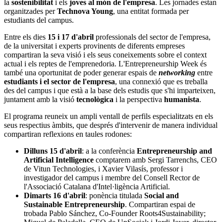
la
sostenibilitat
i els
joves al món de l'empresa
. Les jornades estan
organitzades per
Technova Young
, una entitat formada per
estudiants del campus.
Entre els dies
15 i 17 d'abril
professionals del sector de l'empresa,
de la universitat i experts provinents de diferents empreses
compartiran la seva visió i els seus coneixements sobre el context
actual i els reptes de l'emprenedoria. L'Entrepreneurship Week és
també una oportunitat de poder generar espais de
networking
entre
estudiants i el sector de l'empresa
, una connexió que es treballa
des del campus i que està a la base dels estudis que s'hi imparteixen,
juntament amb la visió
tecnològica
i la perspectiva
humanista
.
El programa reuneix un ampli ventall de perfils especialitzats en els
seus respectius àmbits, que després d'intervenir de manera individual
compartiran reflexions en taules rodones:
Dilluns 15 d'abril
: a la conferència
Entrepreneurship and
Artificial Intelligence
comptarem amb Sergi Tarrenchs, CEO
de Vitun Technologies, i Xavier Vilasís, professor i
investigador del campus i membre del Consell Rector de
l'Associació Catalana d'Intel·ligència Artificial.
Dimarts 16 d'abril
: ponència titulada
Social and
Sustainable Entrepreneurship
. Compartiran espai de
trobada Pablo Sánchez, Co-Founder Roots4Sustainability;