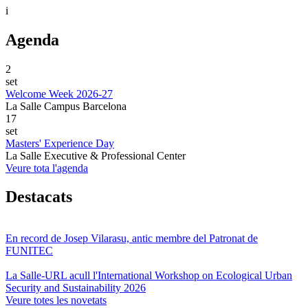
i
Agenda
2
set
Welcome Week 2026-27
La Salle Campus Barcelona
17
set
Masters' Experience Day
La Salle Executive & Professional Center
Veure tota l'agenda
Destacats
En record de Josep Vilarasu, antic membre del Patronat de
FUNITEC
La Salle-URL acull l'International Workshop on Ecological Urban
Security and Sustainability 2026
Veure totes les novetats