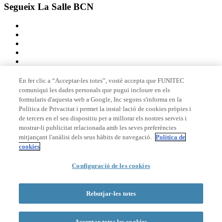
Segueix La Salle BCN
En fer clic a “Acceptar-les totes”, vostè accepta que FUNITEC
comuniqui les dades personals que pugui incloure en els
Membre de
formularis d'aquesta web a Google, Inc segons s'informa en la
Política de Privacitat i permet la instal·lació de cookies pròpies i
de tercers en el seu dispositiu per a millorar els nostres serveis i
mostrar-li publicitat relacionada amb les seves preferències
Acreditacions
mitjançant l'anàlisi dels seus hàbits de navegació.
Política de
cookies
Configuració de les cookies
© 2026 La Salle Campus Barcelona - URL |
Avís legal
|
Política de
privacitat
|
Política de cookies
Rebutjar-les totes
Formulari de cerca
Acceptar totes les cookies