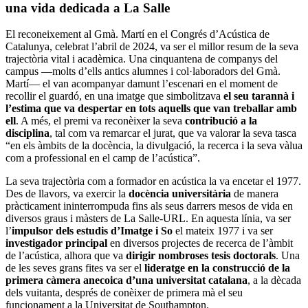
una vida dedicada a La Salle
El reconeixement al Gmà. Martí en el Congrés d’Acústica de
Catalunya, celebrat l’abril de 2024, va ser el millor resum de la seva
trajectòria vital i acadèmica. Una cinquantena de companys del
campus —molts d’ells antics alumnes i col·laboradors del Gmà.
Martí— el van acompanyar damunt l’escenari en el moment de
recollir el guardó, en una imatge que simbolitzava
el seu tarannà i
l’estima que va despertar en tots aquells que van treballar amb
ell
. A més, el premi va reconèixer la seva
contribució a la
disciplina
, tal com va remarcar el jurat, que va valorar la seva tasca
“en els àmbits de la docència, la divulgació, la recerca i la seva vàlua
com a professional en el camp de l’acústica”.
La seva trajectòria com a formador en acústica la va encetar el 1977.
Des de llavors, va exercir la
docència universitària
de manera
pràcticament ininterrompuda fins als seus darrers mesos de vida en
diversos graus i màsters de La Salle-URL. En aquesta línia, va ser
l’
impulsor dels estudis d’Imatge i So
el mateix 1977 i va ser
investigador principal
en diversos projectes de recerca de l’àmbit
de l’acústica, alhora que va
dirigir nombroses tesis doctorals
. Una
de les seves grans fites va ser el
lideratge en la construcció de la
primera càmera anecoica d’una universitat catalana
, a la dècada
dels vuitanta, després de conèixer de primera mà el seu
funcionament a la Universitat de Southampton.