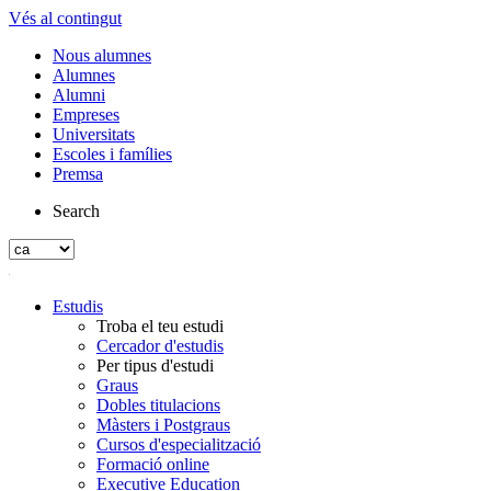
Vés al contingut
Nous alumnes
Alumnes
Alumni
Empreses
Universitats
Escoles i famílies
Premsa
Search
Estudis
Troba el teu estudi
Cercador d'estudis
Per tipus d'estudi
Graus
Dobles titulacions
Màsters i Postgraus
Cursos d'especialització
Formació online
Executive Education