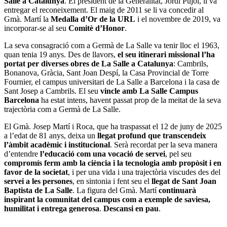
Salle a Catalunya
. El president de la Generalitat, Jordi Pujol, li va
entregar el reconeixement. El maig de 2011 se li va concedir al
Gmà. Martí la
Medalla d’Or de la URL
i el novembre de 2019, va
incorporar-se al seu
Comitè d’Honor
.
La seva consagració com a Germà de La Salle va tenir lloc el 1963,
quan tenia 19 anys. Des de llavors,
el seu itinerari missional l’ha
portat per diverses obres de La Salle a Catalunya
: Cambrils,
Bonanova, Gràcia, Sant Joan Despí, la Casa Provincial de Torre
Fournier, el campus universitari de La Salle a Barcelona i la casa de
Sant Josep a Cambrils. El seu
vincle amb La Salle Campus
Barcelona
ha estat intens, havent passat prop de la meitat de la seva
trajectòria com a Germà de La Salle.
El Gmà. Josep Martí i Roca, que ha traspassat el 12 de juny de 2025
a l’edat de 81 anys, deixa un
llegat profund que transcendeix
l’àmbit acadèmic i institucional
. Serà recordat per la seva manera
d’entendre
l’educació com una vocació de servei
, pel seu
compromís ferm amb la ciència i la tecnologia amb propòsit i en
favor de la societat
, i per una vida i una trajectòria viscudes des del
servei a les persones
, en sintonia i fent seu el
llegat de Sant Joan
Baptista de La Salle
. La figura del Gmà. Martí
continuarà
inspirant la comunitat del campus com a exemple de saviesa,
humilitat i entrega generosa
.
Descansi en pau
.