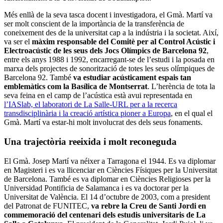
Més enllà de la seva tasca docent i investigadora, el Gmà. Martí va
ser molt conscient de la importància de la transferència de
coneixement des de la universitat cap a la indústria i la societat. Així,
va ser el
màxim responsable del Comitè per al Control Acústic i
Electroacústic de les seus dels Jocs Olímpics de Barcelona 92
,
entre els anys 1988 i 1992, encarregant-se de l’estudi i la posada en
marxa dels projectes de sonorització de totes les seus olímpiques de
Barcelona 92. També
va estudiar acústicament espais tan
emblemàtics com la Basílica de Montserrat
. L’herència de tota la
seva feina en el camp de l’acústica està avui representada en
l’IASlab, el laboratori de La Salle-URL per a la recerca
transdisciplinària i la creació artística pioner a Europa
, en el qual el
Gmà. Martí va estar-hi molt involucrat des dels seus fonaments.
Una trajectòria reeixida i molt reconeguda
El Gmà. Josep Martí va néixer a Tarragona el 1944. Es va diplomar
en Magisteri i es va llicenciar en Ciències Físiques per la Universitat
de Barcelona. També es va diplomar en Ciències Religioses per la
Universidad Pontificia de Salamanca i es va doctorar per la
Universitat de València. El 14 d’octubre de 2003, com a president
del Patronat de FUNITEC,
va rebre la Creu de Santi Jordi en
commemoració del centenari dels estudis universitaris de La