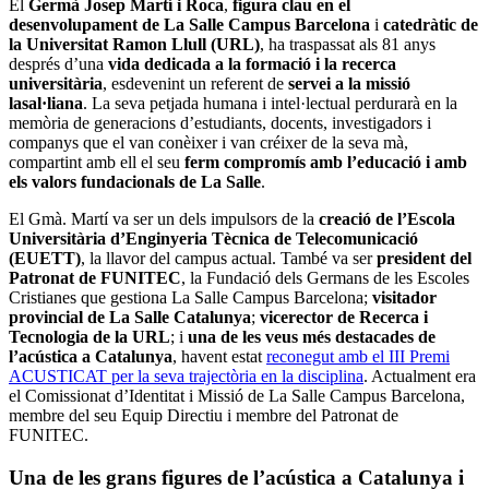
El
Germà Josep Martí i Roca
,
figura clau en el
desenvolupament de La Salle Campus Barcelona
i
catedràtic de
la Universitat Ramon Llull (URL)
, ha traspassat als 81 anys
després d’una
vida dedicada a la formació i la recerca
universitària
, esdevenint un referent de
servei a la missió
lasal·liana
. La seva petjada humana i intel·lectual perdurarà en la
memòria de generacions d’estudiants, docents, investigadors i
companys que el van conèixer i van créixer de la seva mà,
compartint amb ell el seu
ferm compromís amb l’educació i amb
els valors fundacionals de La Salle
.
El Gmà. Martí va ser un dels impulsors de la
creació de l’Escola
Universitària d’Enginyeria Tècnica de Telecomunicació
(EUETT)
, la llavor del campus actual. També va ser
president del
Patronat de FUNITEC
, la Fundació dels Germans de les Escoles
Cristianes que gestiona La Salle Campus Barcelona;
visitador
provincial de La Salle Catalunya
;
vicerector de Recerca i
Tecnologia de la URL
; i
una de les veus més destacades de
l’acústica a Catalunya
, havent estat
reconegut amb el III Premi
ACUSTICAT per la seva trajectòria en la disciplina
. Actualment era
el Comissionat d’Identitat i Missió de La Salle Campus Barcelona,
membre del seu Equip Directiu i membre del Patronat de
FUNITEC.
Una de les grans figures de l’acústica a Catalunya i