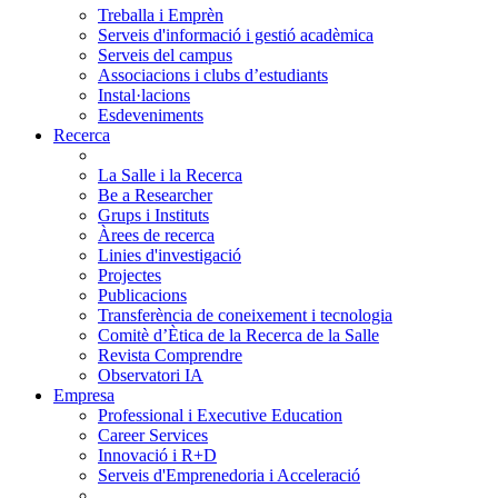
Treballa i Emprèn
Serveis d'informació i gestió acadèmica
Serveis del campus
Associacions i clubs d’estudiants
Instal·lacions
Esdeveniments
Recerca
La Salle i la Recerca
Be a Researcher
Grups i Instituts
Àrees de recerca
Linies d'investigació
Projectes
Publicacions
Transferència de coneixement i tecnologia
Comitè d’Ètica de la Recerca de la Salle
Revista Comprendre
Observatori IA
Empresa
Professional i Executive Education
Career Services
Innovació i R+D
Serveis d'Emprenedoria i Acceleració