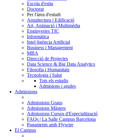
Escola d'estiu
Doctorat
Per l'àrea d'estudi
Arquitectura i Edificació
Art, Animació i Multimèdia
Enginyeries TIC
Informàtica
Intel·ligència Artificial
Business i Management
MBA
Direcció de Projectes
Data Science & Big Data Analytics
Filosofia i Humanitats
Tecnologia i Salut
Tots els estudis
Admisions i ajudes
Admissions
Admissions Graus
Admissions Màsters
Admissions Cursos d'Especialització
FAQs | La Salle Campus Barcelona
Pagaments amb Flywire
El Campus