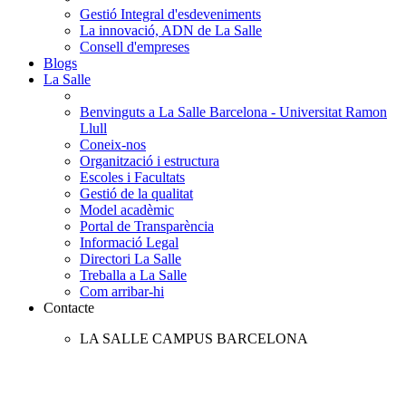
Gestió Integral d'esdeveniments
La innovació, ADN de La Salle
Consell d'empreses
Blogs
La Salle
Benvinguts a La Salle Barcelona - Universitat Ramon
Llull
Coneix-nos
Organització i estructura
Escoles i Facultats
Gestió de la qualitat
Model acadèmic
Portal de Transparència
Informació Legal
Directori La Salle
Treballa a La Salle
Com arribar-hi
Contacte
LA SALLE CAMPUS BARCELONA