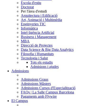
Escola d'estiu
Doctorat
Per l'àrea d'estudi
Arquitectura i Edificació
Art, Animació i Multimèdia
Enginyeries TIC
Informàtica
Intel·ligència Artificial
Business i Management
MBA
Direcció de Projectes
Data Science & Big Data Analytics
Filosofia i Humanitats
Tecnologia i Salut
Tots els estudis
Admisions i ajudes
Admissions
Admissions Graus
Admissions Màsters
Admissions Cursos d'Especialització
FAQs | La Salle Campus Barcelona
Pagaments amb Flywire
El Campus