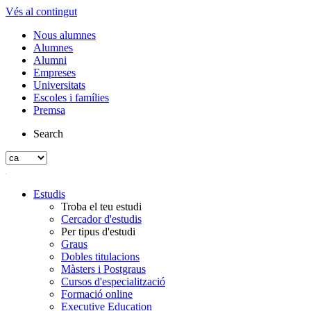
Vés al contingut
Nous alumnes
Alumnes
Alumni
Empreses
Universitats
Escoles i famílies
Premsa
Search
Estudis
Troba el teu estudi
Cercador d'estudis
Per tipus d'estudi
Graus
Dobles titulacions
Màsters i Postgraus
Cursos d'especialització
Formació online
Executive Education