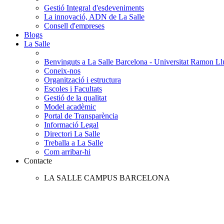
Gestió Integral d'esdeveniments
La innovació, ADN de La Salle
Consell d'empreses
Blogs
La Salle
Benvinguts a La Salle Barcelona - Universitat Ramon Llu
Coneix-nos
Organització i estructura
Escoles i Facultats
Gestió de la qualitat
Model acadèmic
Portal de Transparència
Informació Legal
Directori La Salle
Treballa a La Salle
Com arribar-hi
Contacte
LA SALLE CAMPUS BARCELONA