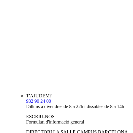
T'AJUDEM?
932 90 24 00
Dilluns a divendres de 8 a 22h i dissabtes de 8 a 14h
ESCRIU-NOS
Formulari d'informació general
DIRECTORI LA SALLE CAMPUS BARCELONA