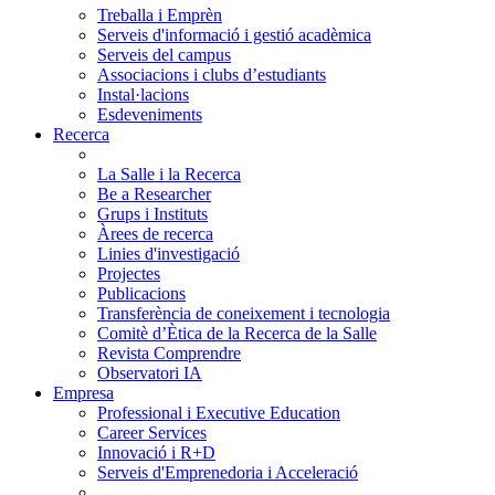
Treballa i Emprèn
Serveis d'informació i gestió acadèmica
Serveis del campus
Associacions i clubs d’estudiants
Instal·lacions
Esdeveniments
Recerca
La Salle i la Recerca
Be a Researcher
Grups i Instituts
Àrees de recerca
Linies d'investigació
Projectes
Publicacions
Transferència de coneixement i tecnologia
Comitè d’Ètica de la Recerca de la Salle
Revista Comprendre
Observatori IA
Empresa
Professional i Executive Education
Career Services
Innovació i R+D
Serveis d'Emprenedoria i Acceleració