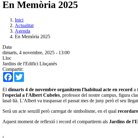
En Memòria 2025
Inici
Actualitat
Agenda
En Memòria 2025
Data
dimarts, 4 novembre, 2025 - 13:00
Lloc
Jardins de l'Edifici Lluçanès
Compartir:
Facebook
Twitter
El
dimarts 4 de novembre organitzem l'habitual acte en record
a 
l'especial a l'Albert Cubeles
, professor del nostre campus, figura c
lasal·lià. L'Albert va traspassar el passat mes de juny però el seu llega
Serà un acte senzill però carregat de simbolisme, en el qual
recordarem
Aquest moment de reflexió i record el compartirem als
Jardins de l'E
i