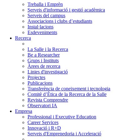
Treballa i Emprèn
Serveis d'informació i gestió acadèmica
Serveis del campus
Associacions i clubs d’estudiants
Instal·lacions
Esdeveniments
Recerca
La Salle i la Recerca
Be a Researcher
Grups i Instituts
Àrees de recerca
Linies d'investigació
Projectes
Publicacions
Transferència de coneixement i tecnologia
Comitè d’Ètica de la Recerca de la Salle
Revista Comprendre
Observatori IA
Empresa
Professional i Executive Education
Career Services
Innovació i R+D
Serveis d'Emprenedoria i Acceleració