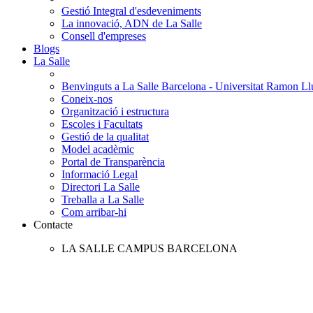
Gestió Integral d'esdeveniments
La innovació, ADN de La Salle
Consell d'empreses
Blogs
La Salle
Benvinguts a La Salle Barcelona - Universitat Ramon Llu
Coneix-nos
Organització i estructura
Escoles i Facultats
Gestió de la qualitat
Model acadèmic
Portal de Transparència
Informació Legal
Directori La Salle
Treballa a La Salle
Com arribar-hi
Contacte
LA SALLE CAMPUS BARCELONA