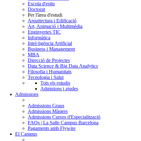
Escola d'estiu
Doctorat
Per l'àrea d'estudi
Arquitectura i Edificació
Art, Animació i Multimèdia
Enginyeries TIC
Informàtica
Intel·ligència Artificial
Business i Management
MBA
Direcció de Projectes
Data Science & Big Data Analytics
Filosofia i Humanitats
Tecnologia i Salut
Tots els estudis
Admisions i ajudes
Admissions
Admissions Graus
Admissions Màsters
Admissions Cursos d'Especialització
FAQs | La Salle Campus Barcelona
Pagaments amb Flywire
El Campus