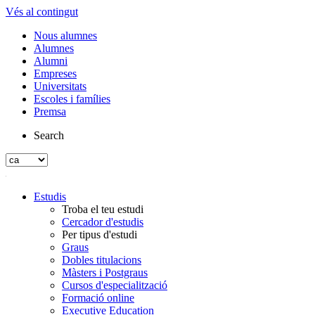
Vés al contingut
Nous alumnes
Alumnes
Alumni
Empreses
Universitats
Escoles i famílies
Premsa
Search
Estudis
Troba el teu estudi
Cercador d'estudis
Per tipus d'estudi
Graus
Dobles titulacions
Màsters i Postgraus
Cursos d'especialització
Formació online
Executive Education