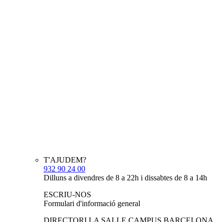
T'AJUDEM?
932 90 24 00
Dilluns a divendres de 8 a 22h i dissabtes de 8 a 14h
ESCRIU-NOS
Formulari d'informació general
DIRECTORI LA SALLE CAMPUS BARCELONA