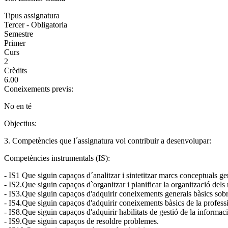
Tipus assignatura
Tercer - Obligatoria
Semestre
Primer
Curs
2
Crèdits
6.00
Coneixements previs:
No en té
Objectius:
3. Competències que l´assignatura vol contribuir a desenvolupar:
Competències instrumentals (IS):
- IS1 Que siguin capaços d´analitzar i sintetitzar marcs conceptuals 
- IS2.Que siguin capaços d`organitzar i planificar la organització del
- IS3.Que siguin capaços d'adquirir coneixements generals bàsics sobre
- IS4.Que siguin capaços d'adquirir coneixements bàsics de la profess
- IS8.Que siguin capaços d'adquirir habilitats de gestió de la informaci
- IS9.Que siguin capaços de resoldre problemes.