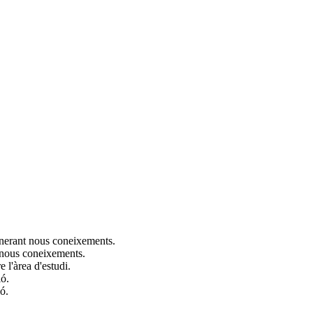
generant nous coneixements.
s nous coneixements.
 l'àrea d'estudi.
ió.
ó.