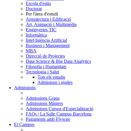
Escola d'estiu
Doctorat
Per l'àrea d'estudi
Arquitectura i Edificació
Art, Animació i Multimèdia
Enginyeries TIC
Informàtica
Intel·ligència Artificial
Business i Management
MBA
Direcció de Projectes
Data Science & Big Data Analytics
Filosofia i Humanitats
Tecnologia i Salut
Tots els estudis
Admisions i ajudes
Admissions
Admissions Graus
Admissions Màsters
Admissions Cursos d'Especialització
FAQs | La Salle Campus Barcelona
Pagaments amb Flywire
El Campus