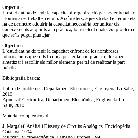
Objectiu 5
L´estudiant ha de tenir la capacitat d´organització per poder treballar
i fomentar el treball en equip. Així mateix, aquets treball en equip els
ha de permetre adquirir la capacitat necessària per aplicar els
coneixements adquirits a la pràctica, tot resolent qualsevol problema
que se´ls pugui plantejar
Objectiu 6
L´estudiant ha de tenir la capacitat enfront de les nombroses
informacions que se´ls hi dona per fer la part pràctica, de saber
sintetitzar i escollir els millor elements per tal de realitzar la part
pràctica
Bibliografia bàsica:
Llibre de problemes, Departament Electrònica, Enginyeria La Salle,
2010
Apunts d'Electrònica, Departament Electrònica, Enginyeria La
Salle, 2010
Material complementari:
J. Margalef, Anàlisi i Disseny de Circuits Analògics, Enciclopèdia
Catalana, 1994
Millman, Microelectrònica, Hispano Europea, 1993