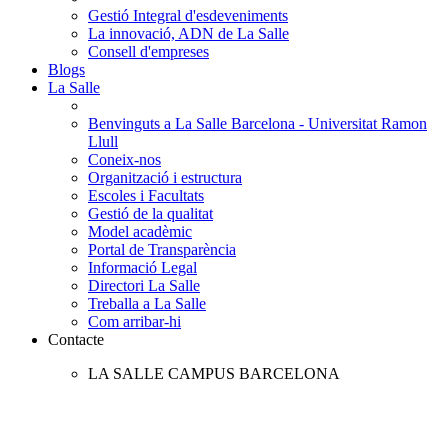
Gestió Integral d'esdeveniments
La innovació, ADN de La Salle
Consell d'empreses
Blogs
La Salle
Benvinguts a La Salle Barcelona - Universitat Ramon
Llull
Coneix-nos
Organització i estructura
Escoles i Facultats
Gestió de la qualitat
Model acadèmic
Portal de Transparència
Informació Legal
Directori La Salle
Treballa a La Salle
Com arribar-hi
Contacte
LA SALLE CAMPUS BARCELONA