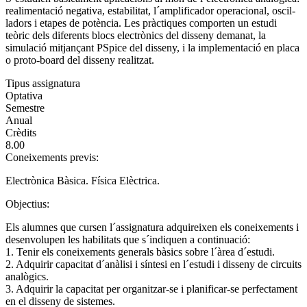
realimentació negativa, estabilitat, l´amplificador operacional, oscil-
ladors i etapes de potència. Les pràctiques comporten un estudi
teòric dels diferents blocs electrònics del disseny demanat, la
simulació mitjançant PSpice del disseny, i la implementació en placa
o proto-board del disseny realitzat.
Tipus assignatura
Optativa
Semestre
Anual
Crèdits
8.00
Coneixements previs:
Electrònica Bàsica. Física Elèctrica.
Objectius:
Els alumnes que cursen l´assignatura adquireixen els coneixements i
desenvolupen les habilitats que s´indiquen a continuació:
1. Tenir els coneixements generals bàsics sobre l´àrea d´estudi.
2. Adquirir capacitat d´anàlisi i síntesi en l´estudi i disseny de circuits
analògics.
3. Adquirir la capacitat per organitzar-se i planificar-se perfectament
en el disseny de sistemes.