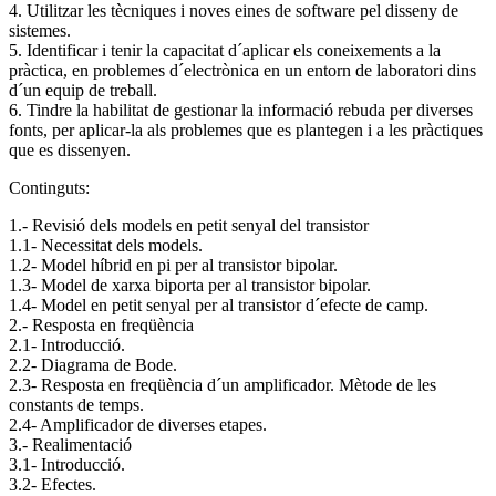
4. Utilitzar les tècniques i noves eines de software pel disseny de
sistemes.
5. Identificar i tenir la capacitat d´aplicar els coneixements a la
pràctica, en problemes d´electrònica en un entorn de laboratori dins
d´un equip de treball.
6. Tindre la habilitat de gestionar la informació rebuda per diverses
fonts, per aplicar-la als problemes que es plantegen i a les pràctiques
que es dissenyen.
Continguts:
1.- Revisió dels models en petit senyal del transistor
1.1- Necessitat dels models.
1.2- Model híbrid en pi per al transistor bipolar.
1.3- Model de xarxa biporta per al transistor bipolar.
1.4- Model en petit senyal per al transistor d´efecte de camp.
2.- Resposta en freqüència
2.1- Introducció.
2.2- Diagrama de Bode.
2.3- Resposta en freqüència d´un amplificador. Mètode de les
constants de temps.
2.4- Amplificador de diverses etapes.
3.- Realimentació
3.1- Introducció.
3.2- Efectes.