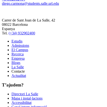
diego.carmona@students.salle.url.edu
Carrer de Sant Joan de La Salle, 42
08022 Barcelona
Espanya
Tel.
(+34) 932902400
Estudis
Admissions
El Campus
Recerca
Empresa
Blogs
La Salle
Contacte
Actualitat
T’ajudem?
Directori La Salle
Mapa i instal·lacions
Accessibilitat
Canal intern informació