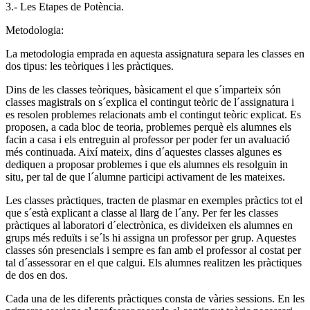
3.- Les Etapes de Potència.
Metodologia:
La metodologia emprada en aquesta assignatura separa les classes en
dos tipus: les teòriques i les pràctiques.
Dins de les classes teòriques, bàsicament el que s´imparteix són
classes magistrals on s´explica el contingut teòric de l´assignatura i
es resolen problemes relacionats amb el contingut teòric explicat. Es
proposen, a cada bloc de teoria, problemes perquè els alumnes els
facin a casa i els entreguin al professor per poder fer un avaluació
més continuada. Així mateix, dins d´aquestes classes algunes es
dediquen a proposar problemes i que els alumnes els resolguin in
situ, per tal de que l´alumne participi activament de les mateixes.
Les classes pràctiques, tracten de plasmar en exemples pràctics tot el
que s´està explicant a classe al llarg de l´any. Per fer les classes
pràctiques al laboratori d´electrònica, es divideixen els alumnes en
grups més reduïts i se´ls hi assigna un professor per grup. Aquestes
classes són presencials i sempre es fan amb el professor al costat per
tal d´assessorar en el que calgui. Els alumnes realitzen les pràctiques
de dos en dos.
Cada una de les diferents pràctiques consta de vàries sessions. En les