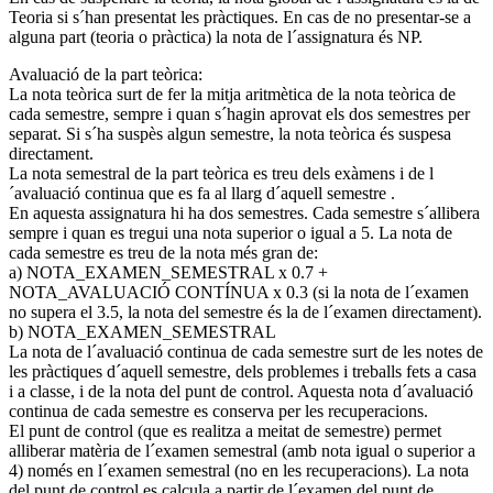
Teoria si s´han presentat les pràctiques. En cas de no presentar-se a
alguna part (teoria o pràctica) la nota de l´assignatura és NP.
Avaluació de la part teòrica:
La nota teòrica surt de fer la mitja aritmètica de la nota teòrica de
cada semestre, sempre i quan s´hagin aprovat els dos semestres per
separat. Si s´ha suspès algun semestre, la nota teòrica és suspesa
directament.
La nota semestral de la part teòrica es treu dels exàmens i de l
´avaluació continua que es fa al llarg d´aquell semestre .
En aquesta assignatura hi ha dos semestres. Cada semestre s´allibera
sempre i quan es tregui una nota superior o igual a 5. La nota de
cada semestre es treu de la nota més gran de:
a) NOTA_EXAMEN_SEMESTRAL x 0.7 +
NOTA_AVALUACIÓ CONTÍNUA x 0.3 (si la nota de l´examen
no supera el 3.5, la nota del semestre és la de l´examen directament).
b) NOTA_EXAMEN_SEMESTRAL
La nota de l´avaluació continua de cada semestre surt de les notes de
les pràctiques d´aquell semestre, dels problemes i treballs fets a casa
i a classe, i de la nota del punt de control. Aquesta nota d´avaluació
continua de cada semestre es conserva per les recuperacions.
El punt de control (que es realitza a meitat de semestre) permet
alliberar matèria de l´examen semestral (amb nota igual o superior a
4) només en l´examen semestral (no en les recuperacions). La nota
del punt de control es calcula a partir de l´examen del punt de