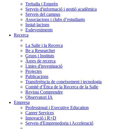
Treballa i Emprèn
Serveis d'informació i gestió acadèmica
Serveis del campus
Associacions i clubs d’estudiants
Instal·lacions
Esdeveniments
Recerca
La Salle i la Recerca
Be a Researcher
Grups i Instituts
Àrees de recerca
Linies d'investigació
Projectes
Publicacions
Transferència de coneixement i tecnologia
Comitè d’Ètica de la Recerca de la Salle
Revista Comprendre
Observatori IA
Empresa
Professional i Executive Education
Career Services
Innovació i R+D
Serveis d'Emprenedoria i Acceleració