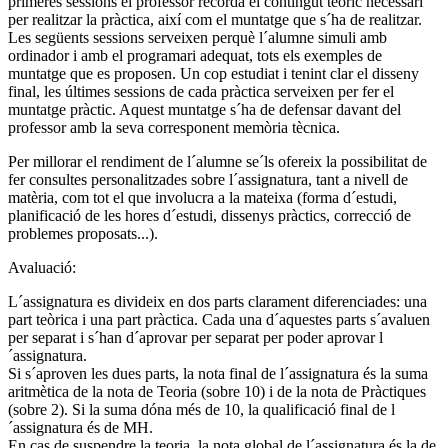
primeres sessions el professor recorda el contingut teòric necessari
per realitzar la pràctica, així com el muntatge que s´ha de realitzar.
Les següents sessions serveixen perquè l´alumne simuli amb
ordinador i amb el programari adequat, tots els exemples de
muntatge que es proposen. Un cop estudiat i tenint clar el disseny
final, les últimes sessions de cada pràctica serveixen per fer el
muntatge pràctic. Aquest muntatge s´ha de defensar davant del
professor amb la seva corresponent memòria tècnica.
Per millorar el rendiment de l´alumne se´ls ofereix la possibilitat de
fer consultes personalitzades sobre l´assignatura, tant a nivell de
matèria, com tot el que involucra a la mateixa (forma d´estudi,
planificació de les hores d´estudi, dissenys pràctics, correcció de
problemes proposats...).
Avaluació:
L´assignatura es divideix en dos parts clarament diferenciades: una
part teòrica i una part pràctica. Cada una d´aquestes parts s´avaluen
per separat i s´han d´aprovar per separat per poder aprovar l
´assignatura.
Si s´aproven les dues parts, la nota final de l´assignatura és la suma
aritmètica de la nota de Teoria (sobre 10) i de la nota de Pràctiques
(sobre 2). Si la suma dóna més de 10, la qualificació final de l
´assignatura és de MH.
En cas de suspendre la teoria, la nota global de l´assignatura és la de