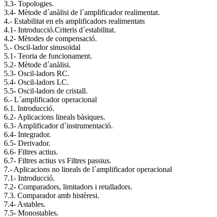
3.3- Topologies.
3.4- Mètode d´anàlisi de l´amplificador realimentat.
4.- Estabilitat en els amplificadors realimentats
4.1- Introducció.Criteris d´estabilitat.
4.2- Mètodes de compensació.
5.- Oscil-lador sinusoïdal
5.1- Teoria de funcionament.
5.2- Mètode d´anàlisi.
5.3- Oscil-ladors RC.
5.4- Oscil-ladors LC.
5.5- Oscil-ladors de cristall.
6.- L´amplificador operacional
6.1. Introducció.
6.2- Aplicacions lineals bàsiques.
6.3- Amplificador d´instrumentació.
6.4- Integrador.
6.5- Derivador.
6.6- Filtres actius.
6.7- Filtres actius vs Filtres passius.
7.- Aplicacions no lineals de l´amplificador operacional
7.1- Introducció.
7.2- Comparadors, limitadors i retalladors.
7.3. Comparador amb histèresi.
7.4- Astables.
7.5- Monostables.