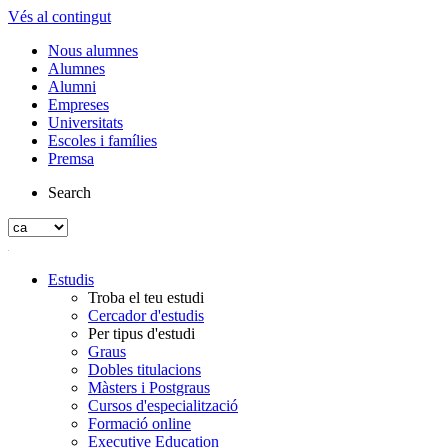
Vés al contingut
Nous alumnes
Alumnes
Alumni
Empreses
Universitats
Escoles i famílies
Premsa
Search
Estudis
Troba el teu estudi
Cercador d'estudis
Per tipus d'estudi
Graus
Dobles titulacions
Màsters i Postgraus
Cursos d'especialització
Formació online
Executive Education