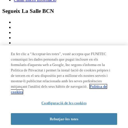
Segueix La Salle BCN
En fer clic a “Acceptar-les totes”, vostè accepta que FUNITEC
comuniqui les dades personals que pugui incloure en els
Membre de
formularis d'aquesta web a Google, Inc segons s'informa en la
Política de Privacitat i permet la instal·lació de cookies pròpies i
de tercers en el seu dispositiu per a millorar els nostres serveis i
mostrar-li publicitat relacionada amb les seves preferències
Acreditacions
mitjançant l'anàlisi dels seus hàbits de navegació.
Política de
cookies
© 2026 La Salle Campus Barcelona - URL |
Avís legal
|
Política de
Configuració de les cookies
privacitat
|
Política de cookies
Formulari de cerca
Rebutjar-les totes