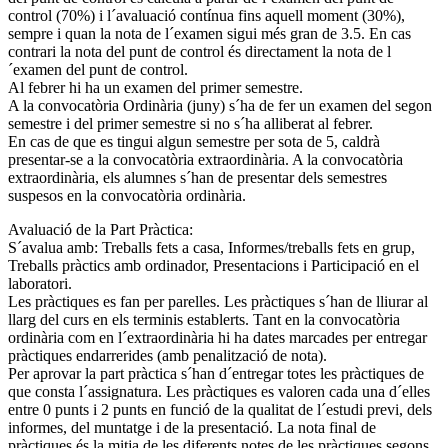
control (70%) i l´avaluació contínua fins aquell moment (30%),
sempre i quan la nota de l´examen sigui més gran de 3.5. En cas
contrari la nota del punt de control és directament la nota de l
´examen del punt de control.
Al febrer hi ha un examen del primer semestre.
A la convocatòria Ordinària (juny) s´ha de fer un examen del segon
semestre i del primer semestre si no s´ha alliberat al febrer.
En cas de que es tingui algun semestre per sota de 5, caldrà
presentar-se a la convocatòria extraordinària. A la convocatòria
extraordinària, els alumnes s´han de presentar dels semestres
suspesos en la convocatòria ordinària.
Avaluació de la Part Pràctica:
S´avalua amb: Treballs fets a casa, Informes/treballs fets en grup,
Treballs pràctics amb ordinador, Presentacions i Participació en el
laboratori.
Les pràctiques es fan per parelles. Les pràctiques s´han de lliurar al
llarg del curs en els terminis establerts. Tant en la convocatòria
ordinària com en l´extraordinària hi ha dates marcades per entregar
pràctiques endarrerides (amb penalització de nota).
Per aprovar la part pràctica s´han d´entregar totes les pràctiques de
que consta l´assignatura. Les pràctiques es valoren cada una d´elles
entre 0 punts i 2 punts en funció de la qualitat de l´estudi previ, dels
informes, del muntatge i de la presentació. La nota final de
pràctiques és la mitja de les diferents notes de les pràctiques segons