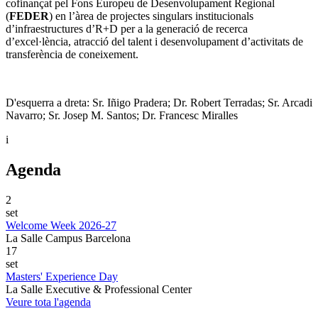
cofinançat pel Fons Europeu de Desenvolupament Regional
(
FEDER
) en l’àrea de projectes singulars institucionals
d’infraestructures d’R+D per a la generació de recerca
d’excel·lència, atracció del talent i desenvolupament d’activitats de
transferència de coneixement.
D'esquerra a dreta: Sr. Iñigo Pradera; Dr. Robert Terradas; Sr. Arcadi
Navarro; Sr. Josep M. Santos; Dr. Francesc Miralles
i
Agenda
2
set
Welcome Week 2026-27
La Salle Campus Barcelona
17
set
Masters' Experience Day
La Salle Executive & Professional Center
Veure tota l'agenda