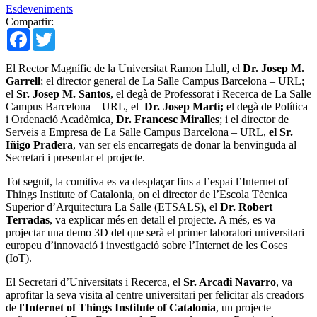
Esdeveniments
Compartir:
Facebook
Twitter
El Rector Magnífic de la Universitat Ramon Llull, el
Dr. Josep M.
Garrell
; el director general de La Salle Campus Barcelona – URL;
el
Sr. Josep M. Santos
, el degà de Professorat i Recerca de La Salle
Campus Barcelona – URL, el
Dr. Josep Martí;
el degà de Política
i Ordenació Acadèmica,
Dr. Francesc Miralles
; i el director de
Serveis a Empresa de La Salle Campus Barcelona – URL,
el Sr.
Iñigo Pradera
, van ser els encarregats de donar la benvinguda al
Secretari i presentar el projecte.
Tot seguit, la comitiva es va desplaçar fins a l’espai l’Internet of
Things Institute of Catalonia, on el director de l’Escola Tècnica
Superior d’Arquitectura La Salle (ETSALS), el
Dr. Robert
Terradas
, va explicar més en detall el projecte. A més, es va
projectar una demo 3D del que serà el primer laboratori universitari
europeu d’innovació i investigació sobre l’Internet de les Coses
(IoT).
El Secretari d’Universitats i Recerca, el
Sr. Arcadi Navarro
, va
aprofitar la seva visita al centre universitari per felicitar als creadors
de
l'Internet of Things Institute of Catalonia
, un projecte