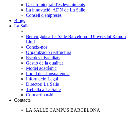
Gestió Integral d'esdeveniments
La innovació, ADN de La Salle
Consell d'empreses
Blogs
La Salle
Benvinguts a La Salle Barcelona - Universitat Ramon
Llull
Coneix-nos
Organització i estructura
Escoles i Facultats
Gestió de la qualitat
Model acadèmic
Portal de Transparència
Informació Legal
Directori La Salle
Treballa a La Salle
Com arribar-hi
Contacte
LA SALLE CAMPUS BARCELONA