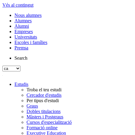
Vés al contingut
Nous alumnes
Alumnes
Alumni
Empreses
Universitats
Escoles i famílies
Premsa
Search
Estudis
Troba el teu estudi
Cercador d'estudis
Per tipus d'estudi
Graus
Dobles titulacions
Màsters i Postgraus
Cursos d'especialització
Formació online
Executive Education