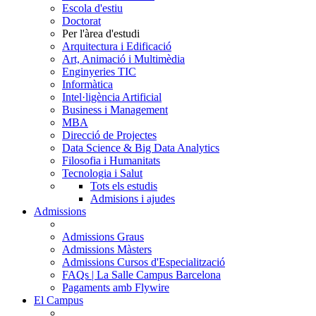
Escola d'estiu
Doctorat
Per l'àrea d'estudi
Arquitectura i Edificació
Art, Animació i Multimèdia
Enginyeries TIC
Informàtica
Intel·ligència Artificial
Business i Management
MBA
Direcció de Projectes
Data Science & Big Data Analytics
Filosofia i Humanitats
Tecnologia i Salut
Tots els estudis
Admisions i ajudes
Admissions
Admissions Graus
Admissions Màsters
Admissions Cursos d'Especialització
FAQs | La Salle Campus Barcelona
Pagaments amb Flywire
El Campus