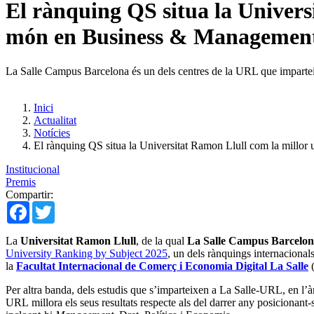
El rànquing QS situa la Univers
món en Business & Managemen
La Salle Campus Barcelona és un dels centres de la URL que imparteix
Inici
Actualitat
Notícies
El rànquing QS situa la Universitat Ramon Llull com la millor
Institucional
Premis
Compartir:
Facebook
Twitter
La
Universitat Ramon Llull
, de la qual
La Salle Campus Barcelo
University Ranking by Subject 2025
, un dels rànquings internacional
la
Facultat Internacional de Comerç i Economia Digital La Salle
(
Per altra banda, dels estudis que s’imparteixen a La Salle-URL, en l’
URL millora els seus resultats respecte als del darrer any posicionant-