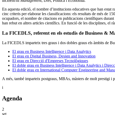
incloent-hi
Management
, Dret, Política i Economia.
En aquesta edició, el nombre d’institucions educatives que han estat ra
cinc criteris per elaborar les classificacions: els resultats de més de 
ocupadors, el nombre de citacions en publicacions científiques durant 
han rebut en altres articles científics. En funció de les disciplines, e
La FICEDLS, referent en els estudis de Business & 
La FICEDLS imparteix tres graus i dos dobles graus els àmbits de 
El grau en Business Intelligence i Data Analytics
El grau en Digital Business, Design and Innovation
El grau en Direcció d'Empreses Tecnològiques
El doble grau en Business Intelligence i Data Analytics i Dire
El doble grau en International Computer Engineering and Man
A més, també imparteix postgraus, MBAs, màsters de molt prestigi i 
i
Agenda
2
set