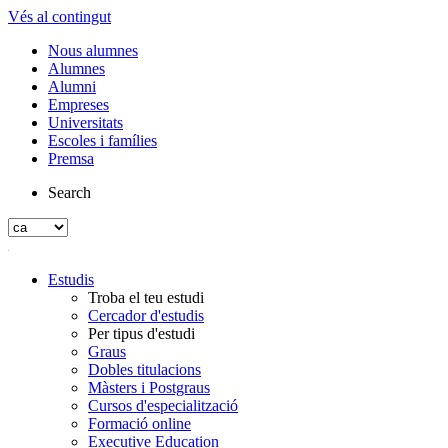
Vés al contingut
Nous alumnes
Alumnes
Alumni
Empreses
Universitats
Escoles i famílies
Premsa
Search
Estudis
Troba el teu estudi
Cercador d'estudis
Per tipus d'estudi
Graus
Dobles titulacions
Màsters i Postgraus
Cursos d'especialització
Formació online
Executive Education