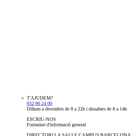
T'AJUDEM?
932 90 24 00
Dilluns a divendres de 8 a 22h i dissabtes de 8 a 14h
ESCRIU-NOS
Formulari d'informació general
DIRECTORI LA SALLE CAMPUS BARCELONA