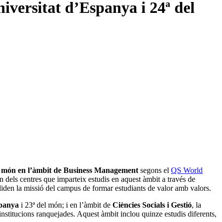
iversitat d’Espanya i 24ª del
del món en l’àmbit de Business Management
segons el
QS World
n dels centres que imparteix estudis en aquest àmbit a través de
liden la missió del campus de formar estudiants de valor amb valors.
spanya
i 23ª del món; i en l’àmbit de
Ciències Socials i Gestió
, la
institucions ranquejades. Aquest àmbit inclou quinze estudis diferents,