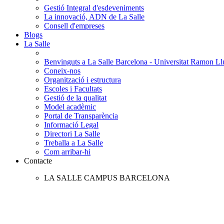
Gestió Integral d'esdeveniments
La innovació, ADN de La Salle
Consell d'empreses
Blogs
La Salle
Benvinguts a La Salle Barcelona - Universitat Ramon Llu
Coneix-nos
Organització i estructura
Escoles i Facultats
Gestió de la qualitat
Model acadèmic
Portal de Transparència
Informació Legal
Directori La Salle
Treballa a La Salle
Com arribar-hi
Contacte
LA SALLE CAMPUS BARCELONA