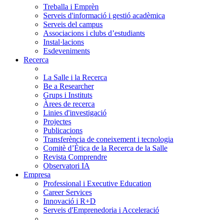
Treballa i Emprèn
Serveis d'informació i gestió acadèmica
Serveis del campus
Associacions i clubs d’estudiants
Instal·lacions
Esdeveniments
Recerca
La Salle i la Recerca
Be a Researcher
Grups i Instituts
Àrees de recerca
Linies d'investigació
Projectes
Publicacions
Transferència de coneixement i tecnologia
Comitè d’Ètica de la Recerca de la Salle
Revista Comprendre
Observatori IA
Empresa
Professional i Executive Education
Career Services
Innovació i R+D
Serveis d'Emprenedoria i Acceleració