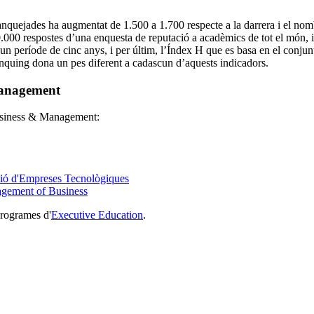
nquejades ha augmentat de 1.500 a 1.700 respecte a la darrera i el nombr
150.000 respostes d’una enquesta de reputació a acadèmics de tot el món, 
un període de cinc anys, i per últim, l’Índex H que es basa en el conjun
l rànquing dona un pes diferent a cadascun d’aquests indicadors.
Management
Business & Management:
cció d'Empreses Tecnològiques
agement of Business
programes d'
Executive Education
.