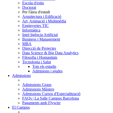
Escola d'estiu
Doctorat
Per l'àrea d'estudi
Arquitectura i Edificació
Art, Animació i Multimèdia
Enginyeries TIC
Informàtica
Intel·ligència Artificial
Business i Management
MBA
Direcció de Projectes
Data Science & Big Data Analytics
Filosofia i Humanitats
Tecnologia i Salut
Tots els estudis
Admisions i ajudes
Admissions
Admissions Graus
Admissions Màsters
Admissions Cursos d'Especialització
FAQs | La Salle Campus Barcelona
Pagaments amb Flywire
El Campus