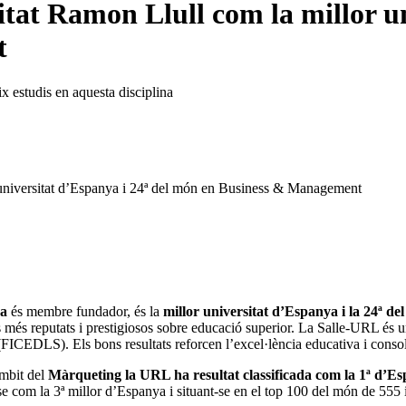
itat Ramon Llull com la millor un
t
 estudis en aquesta disciplina
 universitat d’Espanya i 24ª del món en Business & Management
na
és membre fundador, és la
millor universitat d’Espanya i la 24ª 
s més reputats i prestigiosos sobre educació superior. La Salle-URL és u
FICEDLS). Els bons resultats reforcen l’excel·lència educativa i conso
àmbit del
Màrqueting la URL ha resultat classificada com la 1ª d’E
se com la 3ª millor d’Espanya i situant-se en el top 100 del món de 555 