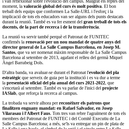
i van reflexionar sobre l'evolució del campus. Malgrat els reptes del
moment, la
valoració global del curs és molt positiva
. El bon
treball dels equips que conformen La Salle-URL i l'esforç i la
implicació de tots els educadors van ser alguns dels punts destacats
durant la reunió. També es va fer esment del
gran treball de tots els
docents, de la part de recerca i de la transferència
.
La reunió va servir també perquè el Patronat de FUNITEC
confirmés la
renovació per un nou mandat de quatre anys del
director general de La Salle Campus Barcelona, en Josep M.
Santos
, que va ser nomenat màxim responsable de La Salle Campus
Barcelona al setembre de 2013, agafant el relleu del germà Miquel
Àngel Barrabeig Dols.
D'altra banda, va avaluar-se durant el Patronat l'
evolució del pla
estratègic
que serveix de guia per la institució i es va dur a terme
la
presentació oficial del pla anual del curs 2021-2022
, que
s'encetarà al setembre. També es va parlar de l'inici del
projecte
IASlab
, que reforça la recerca al campus.
La trobada va servir alhora per
reconèixer els patrons que
finalitzen enguany mandat: en Rafael Salvador, en Josep
Vilarasau i l'Albert Faus
. Tots tres van rebre l'agraïment de tots els
membres del Patronat de FUNITEC i del Comitè Executiu de La
Salle Campus Barcelona; a més, se'ls va entregar un pin de plata de
La Salle i una baula, el símbol de la unió i el vincle entre La Salle-