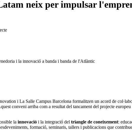
Latam neix per impulsar l'empren
ecte
edoria i la innovació a banda i banda de l'Atlàntic
ovation i La Salle Campus Barcelona formalitzen un acord de col·labor
Aquest conveni arriba com a resultat del tancament del projecte europe
possible la
innovació
i la integració del
triangle de coneixement
: educa
esdeveniments, formació, seminaris, tallers i publicacions que contribuei