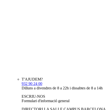
T'AJUDEM?
932 90 24 00
Dilluns a divendres de 8 a 22h i dissabtes de 8 a 14h
ESCRIU-NOS
Formulari d'informació general
DIRECTORI LA SALLE CAMPUS BARCELONA