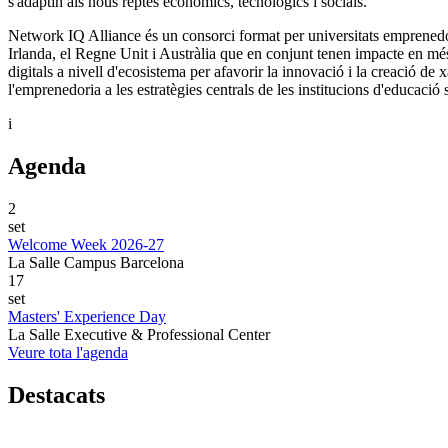
s'adaptin als nous reptes econòmics, tecnològics i socials.
Network IQ Alliance és un consorci format per universitats emprenedore
Irlanda, el Regne Unit i Austràlia que en conjunt tenen impacte en m
digitals a nivell d'ecosistema per afavorir la innovació i la creació de 
l'emprenedoria a les estratègies centrals de les institucions d'educació 
i
Agenda
2
set
Welcome Week 2026-27
La Salle Campus Barcelona
17
set
Masters' Experience Day
La Salle Executive & Professional Center
Veure tota l'agenda
Destacats