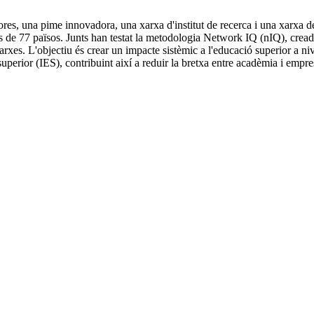
s, una pime innovadora, una xarxa d'institut de recerca i una xarxa de 
és de 77 països. Junts han testat la metodologia Network IQ (nIQ), cre
xarxes. L'objectiu és crear un impacte sistèmic a l'educació superior a niv
superior (IES), contribuint així a reduir la bretxa entre acadèmia i empre