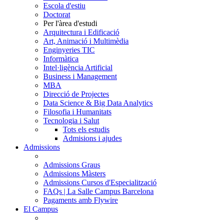
Escola d'estiu
Doctorat
Per l'àrea d'estudi
Arquitectura i Edificació
Art, Animació i Multimèdia
Enginyeries TIC
Informàtica
Intel·ligència Artificial
Business i Management
MBA
Direcció de Projectes
Data Science & Big Data Analytics
Filosofia i Humanitats
Tecnologia i Salut
Tots els estudis
Admisions i ajudes
Admissions
Admissions Graus
Admissions Màsters
Admissions Cursos d'Especialització
FAQs | La Salle Campus Barcelona
Pagaments amb Flywire
El Campus