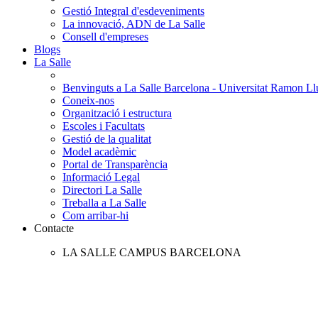
Gestió Integral d'esdeveniments
La innovació, ADN de La Salle
Consell d'empreses
Blogs
La Salle
Benvinguts a La Salle Barcelona - Universitat Ramon Llu
Coneix-nos
Organització i estructura
Escoles i Facultats
Gestió de la qualitat
Model acadèmic
Portal de Transparència
Informació Legal
Directori La Salle
Treballa a La Salle
Com arribar-hi
Contacte
LA SALLE CAMPUS BARCELONA