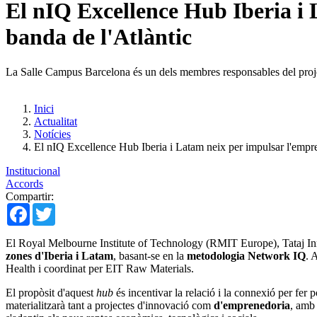
El nIQ Excellence Hub Iberia i 
banda de l'Atlàntic
La Salle Campus Barcelona és un dels membres responsables del proj
Inici
Actualitat
Notícies
El nIQ Excellence Hub Iberia i Latam neix per impulsar l'empren
Institucional
Accords
Compartir:
Facebook
Twitter
El Royal Melbourne Institute of Technology (RMIT Europe), Tataj Inn
zones d'Iberia i Latam
, basant-se en la
metodologia Network IQ
. 
Health i coordinat per EIT Raw Materials.
El propòsit d'aquest
hub
és incentivar la relació i la connexió per fer 
materialitzarà tant a projectes d'innovació com
d'emprenedoria
, amb 