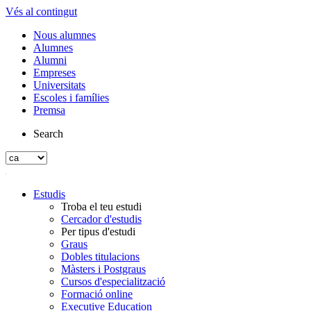
Vés al contingut
Nous alumnes
Alumnes
Alumni
Empreses
Universitats
Escoles i famílies
Premsa
Search
Estudis
Troba el teu estudi
Cercador d'estudis
Per tipus d'estudi
Graus
Dobles titulacions
Màsters i Postgraus
Cursos d'especialització
Formació online
Executive Education