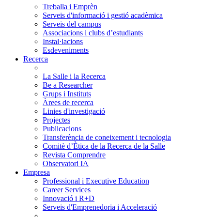
Treballa i Emprèn
Serveis d'informació i gestió acadèmica
Serveis del campus
Associacions i clubs d’estudiants
Instal·lacions
Esdeveniments
Recerca
La Salle i la Recerca
Be a Researcher
Grups i Instituts
Àrees de recerca
Linies d'investigació
Projectes
Publicacions
Transferència de coneixement i tecnologia
Comitè d’Ètica de la Recerca de la Salle
Revista Comprendre
Observatori IA
Empresa
Professional i Executive Education
Career Services
Innovació i R+D
Serveis d'Emprenedoria i Acceleració