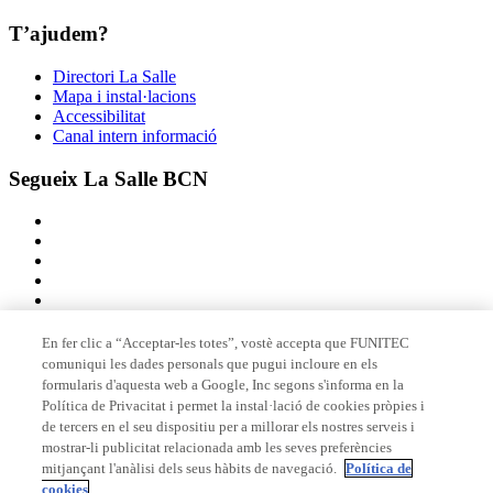
T’ajudem?
Directori La Salle
Mapa i instal·lacions
Accessibilitat
Canal intern informació
Segueix La Salle BCN
En fer clic a “Acceptar-les totes”, vostè accepta que FUNITEC
comuniqui les dades personals que pugui incloure en els
Membre de
formularis d'aquesta web a Google, Inc segons s'informa en la
Política de Privacitat i permet la instal·lació de cookies pròpies i
de tercers en el seu dispositiu per a millorar els nostres serveis i
mostrar-li publicitat relacionada amb les seves preferències
Acreditacions
mitjançant l'anàlisi dels seus hàbits de navegació.
Política de
cookies