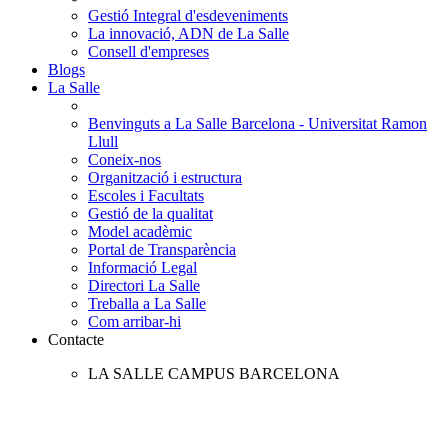
Gestió Integral d'esdeveniments
La innovació, ADN de La Salle
Consell d'empreses
Blogs
La Salle
Benvinguts a La Salle Barcelona - Universitat Ramon
Llull
Coneix-nos
Organització i estructura
Escoles i Facultats
Gestió de la qualitat
Model acadèmic
Portal de Transparència
Informació Legal
Directori La Salle
Treballa a La Salle
Com arribar-hi
Contacte
LA SALLE CAMPUS BARCELONA