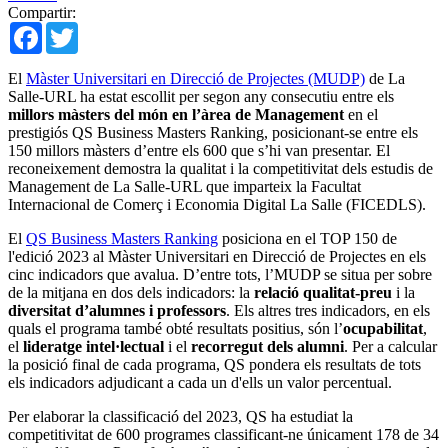
Compartir:
Facebook
Twitter
El
Màster Universitari en Direcció de Projectes (MUDP)
de La
Salle-URL ha estat escollit per segon any consecutiu entre els
millors màsters del món en l’àrea de Management
en el
prestigiós QS Business Masters Ranking, posicionant-se entre els
150 millors màsters d’entre els 600 que s’hi van presentar. El
reconeixement demostra la qualitat i la competitivitat dels estudis de
Management de La Salle-URL que imparteix la Facultat
Internacional de Comerç i Economia Digital La Salle (FICEDLS).
El
QS Business Masters Ranking
posiciona en el TOP 150 de
l'edició 2023 al Màster Universitari en Direcció de Projectes en els
cinc indicadors que avalua. D’entre tots, l’MUDP se situa per sobre
de la mitjana en dos dels indicadors: la
relació qualitat-preu
i la
diversitat d’alumnes i professors
. Els altres tres indicadors, en els
quals el programa també obté resultats positius, són l’
ocupabilitat
,
el
lideratge intel·lectual
i el
recorregut dels alumni
. Per a calcular
la posició final de cada programa, QS pondera els resultats de tots
els indicadors adjudicant a cada un d'ells un valor percentual.
Per elaborar la classificació del 2023, QS ha estudiat la
competitivitat de 600 programes classificant-ne únicament 178 de 34