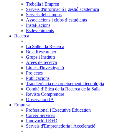
Treballa i Emprèn
Serveis d'informació i gestió acadèmica
Serveis del campus
Associacions i clubs d’estudiants
Instal·lacions
Esdeveniments
Recerca
La Salle i la Recerca
Be a Researcher
Grups i Instituts
Àrees de recerca
Linies d'investigació
Projectes
Publicacions
Transferència de coneixement i tecnologia
Comitè d’Ètica de la Recerca de la Salle
Revista Comprendre
Observatori IA
Empresa
Professional i Executive Education
Career Services
Innovació i R+D
Serveis d'Emprenedoria i Acceleració