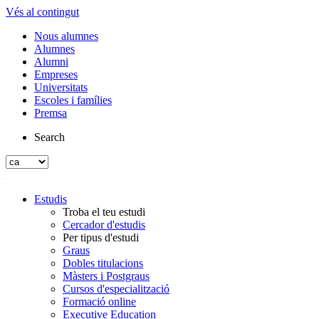
Vés al contingut
Nous alumnes
Alumnes
Alumni
Empreses
Universitats
Escoles i famílies
Premsa
Search
Estudis
Troba el teu estudi
Cercador d'estudis
Per tipus d'estudi
Graus
Dobles titulacions
Màsters i Postgraus
Cursos d'especialització
Formació online
Executive Education