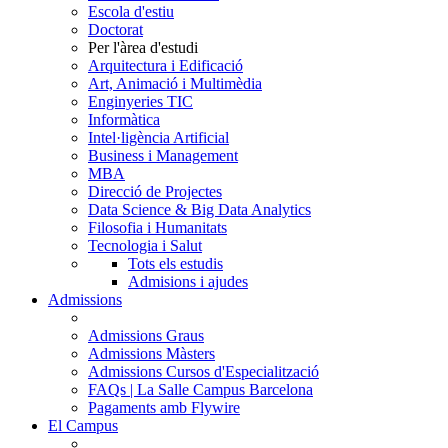
Escola d'estiu
Doctorat
Per l'àrea d'estudi
Arquitectura i Edificació
Art, Animació i Multimèdia
Enginyeries TIC
Informàtica
Intel·ligència Artificial
Business i Management
MBA
Direcció de Projectes
Data Science & Big Data Analytics
Filosofia i Humanitats
Tecnologia i Salut
Tots els estudis
Admisions i ajudes
Admissions
Admissions Graus
Admissions Màsters
Admissions Cursos d'Especialització
FAQs | La Salle Campus Barcelona
Pagaments amb Flywire
El Campus