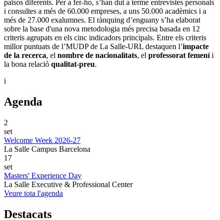
països diferents. Per a fer-ho, s’han dut a terme entrevistes personals
i consultes a més de 60.000 empreses, a uns 50.000 acadèmics i a
més de 27.000 exalumnes. El rànquing d’enguany s’ha elaborat
sobre la base d'una nova metodologia més precisa basada en 12
criteris agrupats en els cinc indicadors principals. Entre els criteris
millor puntuats de l’MUDP de La Salle-URL destaquen l’
impacte
de la recerca
, el
nombre de nacionalitats
, el
professorat femení
i
la bona relació
qualitat-preu
.
i
Agenda
2
set
Welcome Week 2026-27
La Salle Campus Barcelona
17
set
Masters' Experience Day
La Salle Executive & Professional Center
Veure tota l'agenda
Destacats