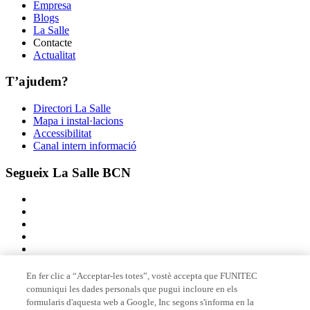
Empresa
Blogs
La Salle
Contacte
Actualitat
T’ajudem?
Directori La Salle
Mapa i instal·lacions
Accessibilitat
Canal intern informació
Segueix La Salle BCN
En fer clic a “Acceptar-les totes”, vostè accepta que FUNITEC
comuniqui les dades personals que pugui incloure en els
Membre de
formularis d'aquesta web a Google, Inc segons s'informa en la