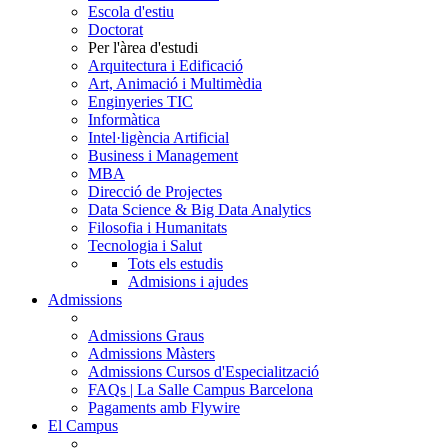
Escola d'estiu
Doctorat
Per l'àrea d'estudi
Arquitectura i Edificació
Art, Animació i Multimèdia
Enginyeries TIC
Informàtica
Intel·ligència Artificial
Business i Management
MBA
Direcció de Projectes
Data Science & Big Data Analytics
Filosofia i Humanitats
Tecnologia i Salut
Tots els estudis
Admisions i ajudes
Admissions
Admissions Graus
Admissions Màsters
Admissions Cursos d'Especialització
FAQs | La Salle Campus Barcelona
Pagaments amb Flywire
El Campus