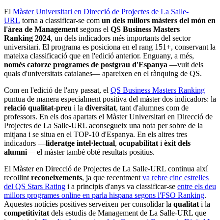
El
Màster Universitari en Direcció de Projectes de La Salle-
URL
torna a classificar-se com
un dels millors màsters del món en
l'àrea de Management
segons el
QS Business Masters
Ranking 2024
, un dels indicadors més importants del sector
universitari. El programa es posiciona en el rang 151+, conservant la
mateixa classificació que en l'edició anterior. Enguany, a més,
només catorze programes de postgrau d'Espanya
―vuit dels
quals d'universitats catalanes― apareixen en el rànquing de QS.
Com en l'edició de l'any passat, el
QS Business Masters Ranking
puntua de manera especialment positiva del màster dos indicadors: la
relació qualitat-preu
i la
diversitat
, tant d'alumnes com de
professors. En els dos apartats el Màster Universitari en Direcció de
Projectes de La Salle-URL aconsegueix una nota per sobre de la
mitjana i se situa en el TOP-10 d'Espanya. En els altres tres
indicadors ―
lideratge intel·lectual
,
ocupabilitat
i
èxit dels
alumni
― el màster també obté resultats positius.
El Màster en Direcció de Projectes de La Salle-URL continua així
recollint
reconeixements
, ja que recentment
va rebre cinc estrelles
del QS Stars Rating
i a principis d'anys va classificar-se
entre els deu
millors programes online en parla hispana segons l'FSO Ranking
.
Aquestes notícies positives serveixen per consolidar la
qualitat
i la
competitivitat
dels estudis de Management de La Salle-URL que