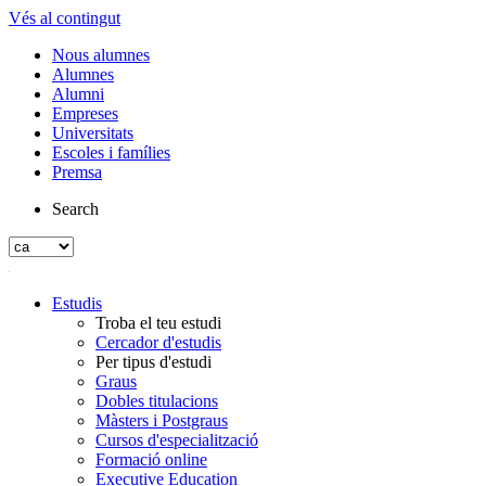
Vés al contingut
Nous alumnes
Alumnes
Alumni
Empreses
Universitats
Escoles i famílies
Premsa
Search
Estudis
Troba el teu estudi
Cercador d'estudis
Per tipus d'estudi
Graus
Dobles titulacions
Màsters i Postgraus
Cursos d'especialització
Formació online
Executive Education