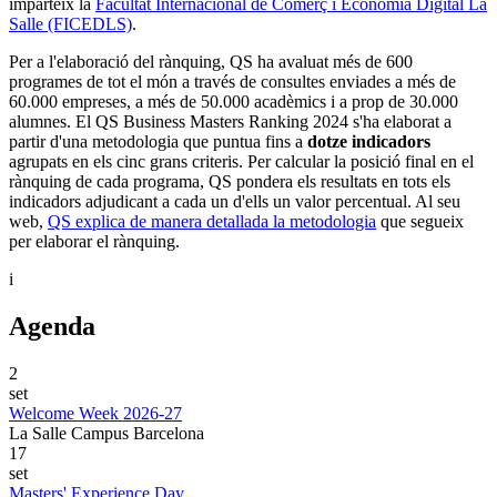
imparteix la
Facultat Internacional de Comerç i Economia Digital La
Salle (FICEDLS)
.
Per a l'elaboració del rànquing, QS ha avaluat més de 600
programes de tot el món a través de consultes enviades a més de
60.000 empreses, a més de 50.000 acadèmics i a prop de 30.000
alumnes. El QS Business Masters Ranking 2024 s'ha elaborat a
partir d'una metodologia que puntua fins a
dotze indicadors
agrupats en els cinc grans criteris. Per calcular la posició final en el
rànquing de cada programa, QS pondera els resultats en tots els
indicadors adjudicant a cada un d'ells un valor percentual. Al seu
web,
QS explica de manera detallada la metodologia
que segueix
per elaborar el rànquing.
i
Agenda
2
set
Welcome Week 2026-27
La Salle Campus Barcelona
17
set
Masters' Experience Day