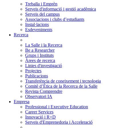
Treballa i Emprèn
Serveis d'informació i gestió acadèmica
Serveis del campus
Associacions i clubs d’estudiants
Instal·lacions
Esdeveniments
Recerca
La Salle i la Recerca
Be a Researcher
Grups i Instituts
Àrees de recerca
Linies d'investigació
Projectes
Publicacions
Transferència de coneixement i tecnologia
Comitè d’Ètica de la Recerca de la Salle
Revista Comprendre
Observatori IA
Empresa
Professional i Executive Education
Career Services
Innovació i R+D
Serveis d'Emprenedoria i Acceleració