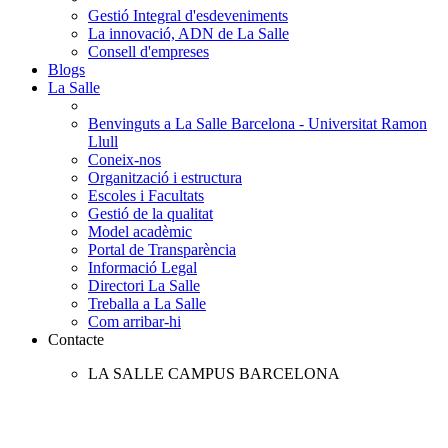
Gestió Integral d'esdeveniments
La innovació, ADN de La Salle
Consell d'empreses
Blogs
La Salle
Benvinguts a La Salle Barcelona - Universitat Ramon
Llull
Coneix-nos
Organització i estructura
Escoles i Facultats
Gestió de la qualitat
Model acadèmic
Portal de Transparència
Informació Legal
Directori La Salle
Treballa a La Salle
Com arribar-hi
Contacte
LA SALLE CAMPUS BARCELONA