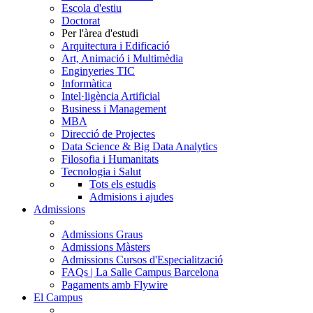
Escola d'estiu
Doctorat
Per l'àrea d'estudi
Arquitectura i Edificació
Art, Animació i Multimèdia
Enginyeries TIC
Informàtica
Intel·ligència Artificial
Business i Management
MBA
Direcció de Projectes
Data Science & Big Data Analytics
Filosofia i Humanitats
Tecnologia i Salut
Tots els estudis
Admisions i ajudes
Admissions
Admissions Graus
Admissions Màsters
Admissions Cursos d'Especialització
FAQs | La Salle Campus Barcelona
Pagaments amb Flywire
El Campus