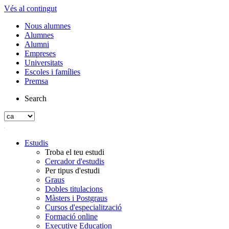
Vés al contingut
Nous alumnes
Alumnes
Alumni
Empreses
Universitats
Escoles i famílies
Premsa
Search
Estudis
Troba el teu estudi
Cercador d'estudis
Per tipus d'estudi
Graus
Dobles titulacions
Màsters i Postgraus
Cursos d'especialització
Formació online
Executive Education