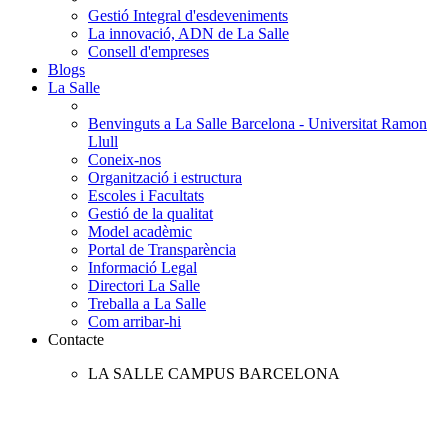
Gestió Integral d'esdeveniments
La innovació, ADN de La Salle
Consell d'empreses
Blogs
La Salle
Benvinguts a La Salle Barcelona - Universitat Ramon
Llull
Coneix-nos
Organització i estructura
Escoles i Facultats
Gestió de la qualitat
Model acadèmic
Portal de Transparència
Informació Legal
Directori La Salle
Treballa a La Salle
Com arribar-hi
Contacte
LA SALLE CAMPUS BARCELONA