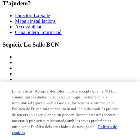
T’ajudem?
Directori La Salle
Mapa i instal·lacions
Accessibilitat
Canal intern informació
Segueix La Salle BCN
En fer clic a “Acceptar-les totes”, vostè accepta que FUNITEC
comuniqui les dades personals que pugui incloure en els
Membre de
formularis d'aquesta web a Google, Inc segons s'informa en la
Política de Privacitat i permet la instal·lació de cookies pròpies i
de tercers en el seu dispositiu per a millorar els nostres serveis i
mostrar-li publicitat relacionada amb les seves preferències
Acreditacions
mitjançant l'anàlisi dels seus hàbits de navegació.
Política de
cookies