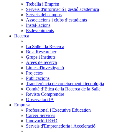
Treballa i Emprèn
Serveis d'informació i gestió acadèmica
Serveis del campus
Associacions i clubs d’estudiants
Instal·lacions
Esdeveniments
Recerca
La Salle i la Recerca
Be a Researcher
Grups i Instituts
Àrees de recerca
Linies d'investigació
Projectes
Publicacions
Transferència de coneixement i tecnologia
Comitè d’Ètica de la Recerca de la Salle
Revista Comprendre
Observatori IA
Empresa
Professional i Executive Education
Career Services
Innovació i R+D
Serveis d'Emprenedoria i Acceleració