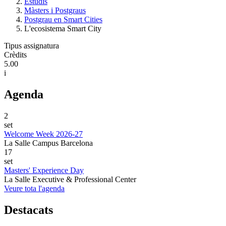
Estudis
Màsters i Postgraus
Postgrau en Smart Cities
L'ecosistema Smart City
Tipus assignatura
Crèdits
5.00
i
Agenda
2
set
Welcome Week 2026-27
La Salle Campus Barcelona
17
set
Masters' Experience Day
La Salle Executive & Professional Center
Veure tota l'agenda
Destacats