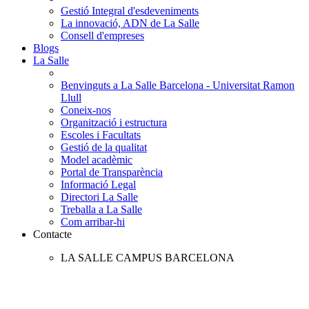
Gestió Integral d'esdeveniments
La innovació, ADN de La Salle
Consell d'empreses
Blogs
La Salle
Benvinguts a La Salle Barcelona - Universitat Ramon
Llull
Coneix-nos
Organització i estructura
Escoles i Facultats
Gestió de la qualitat
Model acadèmic
Portal de Transparència
Informació Legal
Directori La Salle
Treballa a La Salle
Com arribar-hi
Contacte
LA SALLE CAMPUS BARCELONA