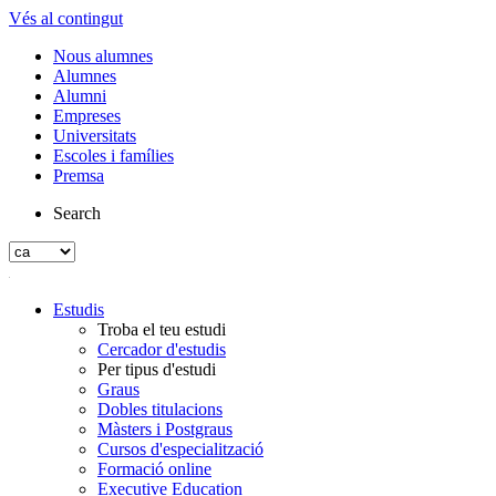
Vés al contingut
Nous alumnes
Alumnes
Alumni
Empreses
Universitats
Escoles i famílies
Premsa
Search
Estudis
Troba el teu estudi
Cercador d'estudis
Per tipus d'estudi
Graus
Dobles titulacions
Màsters i Postgraus
Cursos d'especialització
Formació online
Executive Education