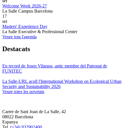
set
Welcome Week 2026-27
La Salle Campus Barcelona
17
set
Masters' Experience Day
La Salle Executive & Professional Center
Veure tota l'agenda
Destacats
En record de Josep Vilarasu, antic membre del Patronat de
FUNITEC
La Salle-URL acull l'International Workshop on Ecological Urban
Security and Sustainability 2026
Veure totes les novetats
Carrer de Sant Joan de La Salle, 42
08022 Barcelona
Espanya
Tel.
(+34) 932902400