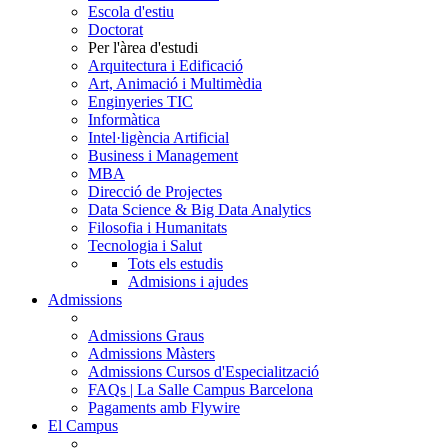
Escola d'estiu
Doctorat
Per l'àrea d'estudi
Arquitectura i Edificació
Art, Animació i Multimèdia
Enginyeries TIC
Informàtica
Intel·ligència Artificial
Business i Management
MBA
Direcció de Projectes
Data Science & Big Data Analytics
Filosofia i Humanitats
Tecnologia i Salut
Tots els estudis
Admisions i ajudes
Admissions
Admissions Graus
Admissions Màsters
Admissions Cursos d'Especialització
FAQs | La Salle Campus Barcelona
Pagaments amb Flywire
El Campus