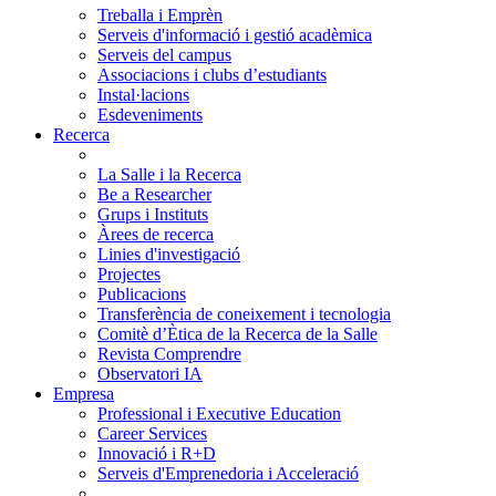
Treballa i Emprèn
Serveis d'informació i gestió acadèmica
Serveis del campus
Associacions i clubs d’estudiants
Instal·lacions
Esdeveniments
Recerca
La Salle i la Recerca
Be a Researcher
Grups i Instituts
Àrees de recerca
Linies d'investigació
Projectes
Publicacions
Transferència de coneixement i tecnologia
Comitè d’Ètica de la Recerca de la Salle
Revista Comprendre
Observatori IA
Empresa
Professional i Executive Education
Career Services
Innovació i R+D
Serveis d'Emprenedoria i Acceleració