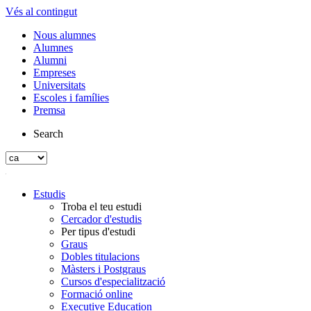
Vés al contingut
Nous alumnes
Alumnes
Alumni
Empreses
Universitats
Escoles i famílies
Premsa
Search
Estudis
Troba el teu estudi
Cercador d'estudis
Per tipus d'estudi
Graus
Dobles titulacions
Màsters i Postgraus
Cursos d'especialització
Formació online
Executive Education