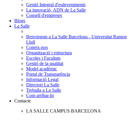
Gestió Integral d'esdeveniments
La innovació, ADN de La Salle
Consell d'empreses
Blogs
La Salle
Benvinguts a La Salle Barcelona - Universitat Ramon
Llull
Coneix-nos
Organització i estructura
Escoles i Facultats
Gestió de la qualitat
Model acadèmic
Portal de Transparència
Informació Legal
Directori La Salle
Treballa a La Salle
Com arribar-hi
Contacte
LA SALLE CAMPUS BARCELONA