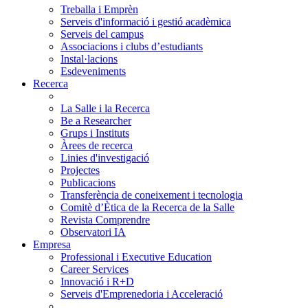
Treballa i Emprèn
Serveis d'informació i gestió acadèmica
Serveis del campus
Associacions i clubs d’estudiants
Instal·lacions
Esdeveniments
Recerca
La Salle i la Recerca
Be a Researcher
Grups i Instituts
Àrees de recerca
Linies d'investigació
Projectes
Publicacions
Transferència de coneixement i tecnologia
Comitè d’Ètica de la Recerca de la Salle
Revista Comprendre
Observatori IA
Empresa
Professional i Executive Education
Career Services
Innovació i R+D
Serveis d'Emprenedoria i Acceleració