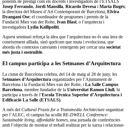
ponents de prestigi com els docents i investigadors de l’ETSALS
Josep Ferrando
,
Jordi Mansilla
,
Ricardo Devesa
i
Marta Bugés
;
la directora del Museu d’Art Contemporani de Barcelona,
Elvira
Dyangani Ose
; el coordinador de programes i premis de la
Fundació Mies van der Rohe,
Ivan Blasi
; o l’arquitecta i
investigadora
Lydia Kallipoliti
.
Aquest seminari reforça la idea que l’arquitectura no és una àrea de
coneixement aïllada, sinó quelcom que muta i evoluciona, que
aborda els contextos canviants i emergents per cercar una
societat
més justa i sostenible
.
El campus participa a les Setmanes d’Arquitectura
La ciutat de Barcelona celebra, del 14 de maig al 28 de juny, les
Setmanes d’Arquitectura
organitzades per l’Ajuntament de
Barcelona i la Fundació Mies van der Rohe, i
La Salle Campus
Barcelona
, membre fundador de la
Universitat Ramon Llull
, hi
participa a través de l’
Escola Tècnica Superior d’Arquitectura i
Edificació La Salle (ETSALS)
.
A més del
Cultural Praxis for a Transmedia Architecture
organitzat
per l’ALEC, el campus ha acollit
RE-DWELL Conference:
Sustainable living, affordable homes
, una jornada de conferències
amb l’objectiu de mostrar el treball realitzat per la xarxa i relacionar-