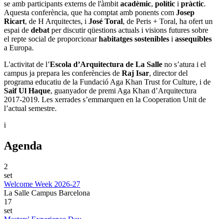
se amb participants externs de l'àmbit
acadèmic
,
polític
i
pràctic
.
Aquesta conferència, que ha comptat amb ponents com
Josep
Ricart
, de H Arquitectes, i
José Toral
, de Peris + Toral, ha ofert un
espai de
debat
per discutir qüestions actuals i visions futures sobre
el repte social de proporcionar
habitatges sostenibles
i
assequibles
a Europa.
L'activitat de l’
Escola d’Arquitectura de La Salle
no s’atura i el
campus ja prepara les conferències de
Raj Isar
, director del
programa educatiu de la Fundació Aga Khan Trust for Culture, i de
Saif Ul Haque
, guanyador de premi Aga Khan d’Arquitectura
2017-2019. Les xerrades s’emmarquen en la Cooperation Unit de
l’actual semestre.
i
Agenda
2
set
Welcome Week 2026-27
La Salle Campus Barcelona
17
set