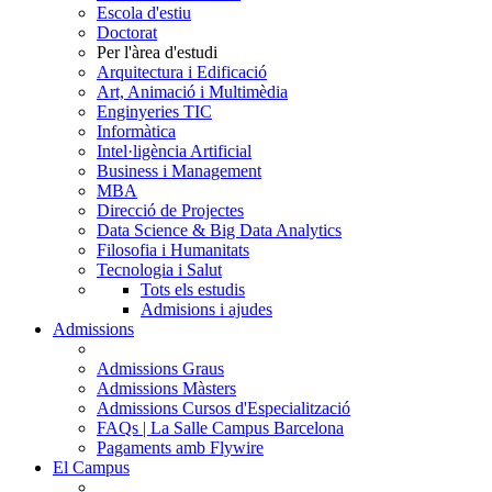
Escola d'estiu
Doctorat
Per l'àrea d'estudi
Arquitectura i Edificació
Art, Animació i Multimèdia
Enginyeries TIC
Informàtica
Intel·ligència Artificial
Business i Management
MBA
Direcció de Projectes
Data Science & Big Data Analytics
Filosofia i Humanitats
Tecnologia i Salut
Tots els estudis
Admisions i ajudes
Admissions
Admissions Graus
Admissions Màsters
Admissions Cursos d'Especialització
FAQs | La Salle Campus Barcelona
Pagaments amb Flywire
El Campus