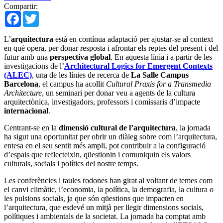
Compartir:
Facebook
Twitter
L’
arquitectura
està en contínua adaptació per ajustar-se al context
en què opera, per donar resposta i afrontar els reptes del present i del
futur amb una
perspectiva global
. En aquesta línia i a partir de les
investigacions de l’
Architectural Logics for Emergent Contexts
(ALEC)
, una de les línies de recerca de
La Salle Campus
Barcelona
, el campus ha acollit
Cultural Praxis for a Transmedia
Architecture
, un seminari per donar veu a agents de la cultura
arquitectònica, investigadors, professors i comissaris d’impacte
internacional
.
Centrant-se en la
dimensió cultural de l’arquitectura
, la jornada
ha sigut una oportunitat per obrir un diàleg sobre com l’arquitectura,
entesa en el seu sentit més ampli, pot contribuir a la configuració
d’espais que reflecteixin, qüestionin i comuniquin els valors
culturals, socials i polítics del nostre temps.
Les conferències i taules rodones han girat al voltant de temes com
el canvi climàtic, l’economia, la política, la demografia, la cultura o
les pulsions socials, ja que són qüestions que impacten en
l’arquitectura, que esdevé un mitjà per llegir dimensions socials,
polítiques i ambientals de la societat. La jornada ha comptat amb